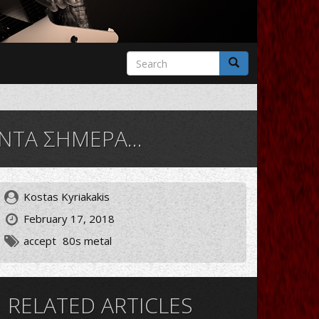
Search
form
Search
ΝΤΑ ΣΗΜΕΡΑ...
Kostas Kyriakakis
February 17, 2018
accept
80s metal
RELATED ARTICLES