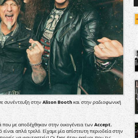
ε συνέντευξη στην
Alison Booth
και στην ραδιοφωνική
ά που με αποδέχθηκαν στην οικογένεια των
Accept
.
ό είναι απλά τρελό. Είχαμε μία απίστευτη περιοδεία στην
πορείς να φανταστείς! Οι fans ήταν εκείνοι που τις