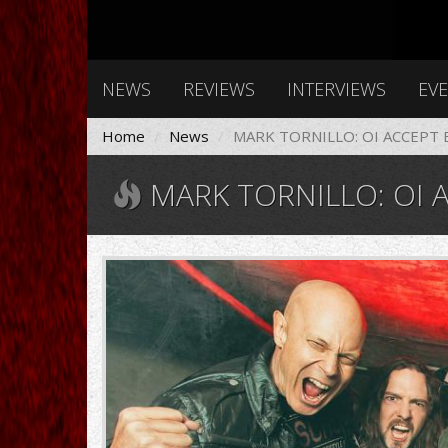
NEWS
REVIEWS
INTERVIEWS
EV
Home
News
MARK TORNILLO: OI ACCEPT 
MARK TORNILLO: OI 
Accept2017e.jpg