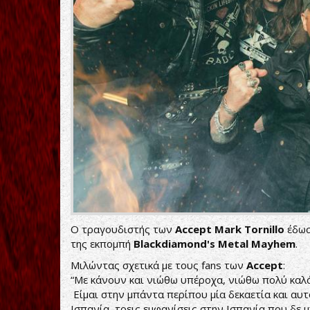
Ο τραγουδιστής των
Accept
Mark Tornillo
έδωσ
της εκπομπή
Blackdiamond's Metal Mayhem
.
Μιλώντας σχετικά με τους fans των
Accept
:
“Με κάνουν και νιώθω υπέροχα, νιώθω πολύ καλ
Είμαι στην μπάντα περίπου μία δεκαετία και αυτ
Ισπανία, τρεις εμφανίσεις στην Ισπανία που δε μ