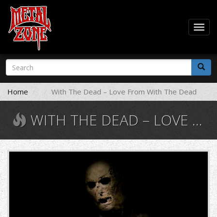
Togg
navig
Skip
Search
to
form
main
Search
content
Home
With The Dead – Love From With The Dead
WITH THE DEAD – LOVE FROM WITH THE DEAD
with-
the-
dead-
love-
from-