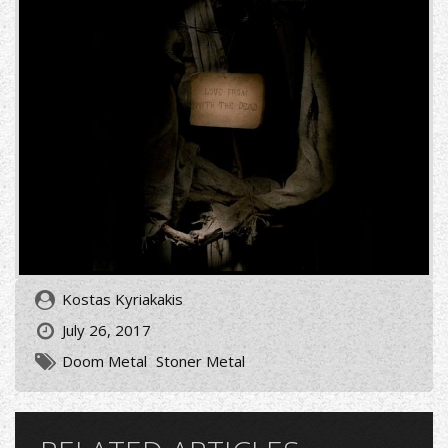
with-
the-
dead.jpg
Kostas Kyriakakis
July 26, 2017
Doom Metal
Stoner Metal