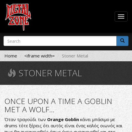
Togg
navig
Skip
Search
to
form
main
Search
content
Home
<iframe width=
Stoner Metal
STONER METAL
ONCE UPON A TIME A GOBLIN
MET A WOLF...
Όταν τραγούδι των
Orange Goblin
κάνει μπάσιμο με
drums τότε ξέρεις ότι αυτός είναι ένας καλός οιωνός και
πως θα ανταμειφθείς όπως έχεις ανταμειφθεί και στο