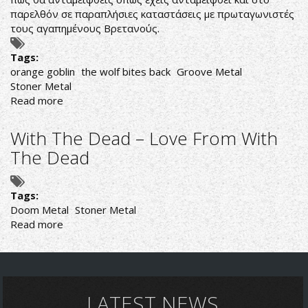
παρελθόν σε παραπλήσιες καταστάσεις με πρωταγωνιστές
τους αγαπημένους Βρετανούς.
Tags:
orange goblin
the wolf bites back
Groove Metal
Stoner Metal
Read more
about
ONCE
UPON
With The Dead – Love From With
A
The Dead
TIME
A
GOBLIN
Tags:
MET
Doom Metal
Stoner Metal
A
Read more
about
WOLF...
With
The
Dead
–
Love
LATEST NEWS