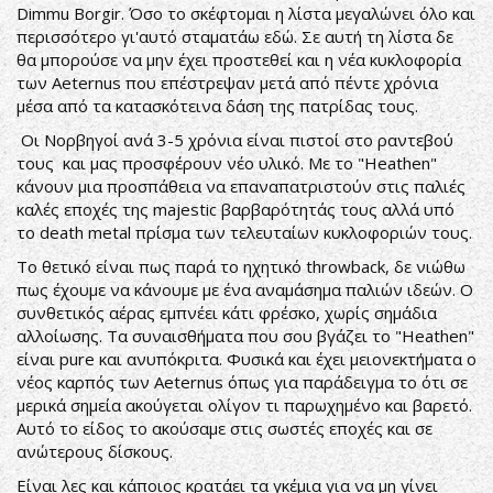
Dimmu Borgir. Όσο το σκέφτομαι η λίστα μεγαλώνει όλο και
περισσότερο γι'αυτό σταματάω εδώ. Σε αυτή τη λίστα δε
θα μπορούσε να μην έχει προστεθεί και η νέα κυκλοφορία
των Aeternus που επέστρεψαν μετά από πέντε χρόνια
μέσα από τα κατασκότεινα δάση της πατρίδας τους.
Οι Νορβηγοί ανά 3-5 χρόνια είναι πιστοί στο ραντεβού
τους και μας προσφέρουν νέο υλικό. Με το "Heathen"
κάνουν μια προσπάθεια να επαναπατριστούν στις παλιές
καλές εποχές της majestic βαρβαρότητάς τους αλλά υπό
το death metal πρίσμα των τελευταίων κυκλοφοριών τους.
Το θετικό είναι πως παρά το ηχητικό throwback, δε νιώθω
πως έχουμε να κάνουμε με ένα αναμάσημα παλιών ιδεών. Ο
συνθετικός αέρας εμπνέει κάτι φρέσκο, χωρίς σημάδια
αλλοίωσης. Τα συναισθήματα που σου βγάζει το "Heathen"
είναι pure και ανυπόκριτα. Φυσικά και έχει μειονεκτήματα ο
νέος καρπός των Aeternus όπως για παράδειγμα το ότι σε
μερικά σημεία ακούγεται ολίγον τι παρωχημένο και βαρετό.
Αυτό το είδος το ακούσαμε στις σωστές εποχές και σε
ανώτερους δίσκους.
Είναι λες και κάποιος κρατάει τα γκέμια για να μη γίνει