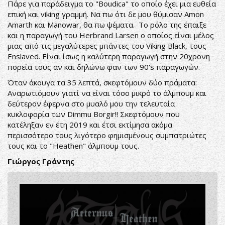
Πάρε για παράδειγμα το "Boudica" το οποίο έχει μια ευθεία
επική και viking γραμμή. Να πω ότι δε μου θύμισαν Amon
Amarth και Manowar, θα πω ψέματα. Το ρόλο της έπαιξε
και η παραγωγή του Herbrand Larsen ο οποίος είναι μέλος
μιας από τις μεγαλύτερες μπάντες του Viking Black, τους
Enslaved. Είναι ίσως η καλύτερη παραγωγή στην 20χρονη
πορεία τους αν και δηλώνω φαν των 90's παραγωγών.
Όταν άκουγα τα 35 λεπτά, σκεφτόμουν δύο πράματα:
Αναρωτιόμουν γιατί να είναι τόσο μικρό το άλμπουμ και
δεύτερον έφερνα στο μυαλό μου την τελευταία
κυκλοφορία των Dimmu Borgir!! Σκεφτόμουν που
κατέληξαν εν έτη 2019 και έτσι εκτίμησα ακόμα
περισσότερο τους λιγότερο φημισμένους συμπατριώτες
τους και το "Heathen" άλμπουμ τους.
Γιώργος Γράντης