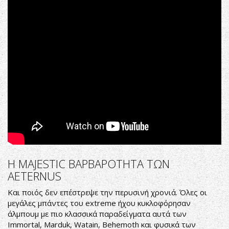
Η MAJESTIC ΒΑΡΒΑΡΟΤΗΤΑ ΤΩΝ
AETERNUS
Και ποιός δεν επέστρεψε την περυσινή χρονιά. Όλες οι
μεγάλες μπάντες του extreme ήχου κυκλοφόρησαν
άλμπουμ με πιο κλασσικά παραδείγματα αυτά των
Immortal, Marduk, Watain, Behemoth και φυσικά των