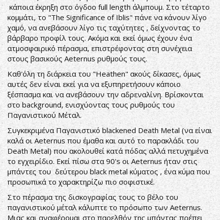
κάποια έκρηξη στο όγδοο full length άλμπουμ. Στο τέταρτο
κομμάτι, το "The Significance of Iblis" πάνε να κάνουν λίγο
χαμό, να ανεβάσουν λίγο τις ταχύτητες , δείχνοντας το
βάρβαρο προφίλ τους. Ακόμα και εκεί όμως έχουν ένα
ατμοσφαιρικό πέρασμα, επιστρέφοντας στη συνέχεια
στους βασικούς Aeternus ρυθμούς τους.
Καθ'όλη τη διάρκεια του "Heathen" ακούς δίκασες, όμως
αυτές δεν είναι εκεί για να εξυπηρετήσουν κάποιο
ξέσπασμα και να ανεβάσουν την αδρεναλίνη. Βρίσκονται
στο background, ενισχύοντας τους ρυθμούς του
Παγανιστικού Μέταλ.
Συγκεκριμένα Παγανιστικό blackened Death Metal (να είναι
καλά οι Aeternus που έμαθα και αυτό το παρακλάδι του
Death Metal) που ακολουθεί κατά πόδας αλλά πετυχημένα
το εγχειρίδιο. Εκεί πίσω στα 90's oι Aeternus ήταν στις
μπάντες του δεύτερου black metal κύματος , ένα κύμα που
προσωπικά το χαρακτηρίζω πιο σοφιστικέ.
Στο πέρασμα της δισκογραφίας τους το βέλο του
παγανιστικού μέταλ κάλυπτε το πρόσωπο των Aeternus.
Μιας και αναφέρομαι στο παρελθόν της μπάντας πρέπει