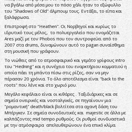
να βγάλω από μέσα μου το πόσο χάλι ήταν το εξώφυλλο
του "Shadows of Old" άλμπουμ τους. Εντάξει, το είπα και
ξαλάφρωσα.
Επιστροφή στο "Heathen". Οι Νορβηγοί και κυρίως το
ιδρυτικό τους μέλος, το πολυεργαλείο που ονομάζεται
Ares μαζί με τον Phobos που τον συντροφεύει από το
2007 στα drums, δυναμώνουν αυτό το pagan συναίσθημα
στη μουσική που γράφουν.
Το νιώθεις από το ατμοσφαιρικό και γεμάτο γρίφους intro
του "Hedning" και η συνέχεια του εναρκτήριου κομματιού η
οποία πάει τη μπάντα πίσω στις ρίζες, σαν να μην
πέρασαν 20 χρόνια. Το όλο αποτέλεσμα είναι "back to the
roots" που λένε και στο χωριό μου.
Μεγάλο κεφάλαιο είναι οι κιθάρες . Ταξιδιάρικες και σε
σημεία ονειρικές και νοσταλγικές, σε πηγαίνουν μια
"ρομαντική" death/black βολτίτσα στα αχανή δάση του
Μπέργκεν. Σε σημεία συνοδευτικές και majestic σε άλλα με
καλπάζοντες mid tempo ρυθμούς. Οι ρυθμοί συνδυαστικά
με την ατμόσφαιρα απελευθερώνουν ένα επικό κλίμα.