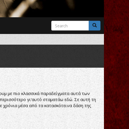
Search
form
Search
ουμ με πιο κλασσικά παραδείγματα αυτά των
 περισσότερο γι'αυτό σταματάω εδώ. Σε αυτή τη
ε χρόνια μέσα από τα κατασκότεινα δάση της