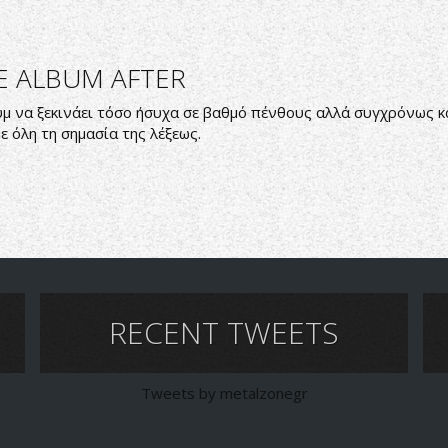
HE ALBUM AFTER
υμ να ξεκινάει τόσο ήσυχα σε βαθμό πένθους αλλά συγχρόνως κ
ε όλη τη σημασία της λέξεως.
RECENT TWEETS
Tweets by metalzonegr