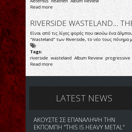
Aeternus
heathen
Album Review
Read more
about
Η
MAJESTIC
RIVERSIDE WASTELAND... T
ΒΑΡΒΑΡΟΤΗΤΑ
ΤΩΝ
Είναι από τις λίγες φορές που ακούω ένα άλμπο
AETERNUS
"Wasteland" των Riverside, το νέο τους πόνημα μ
Tags:
riverside
wasteland
Album Review
progressive
Read more
about
RIVERSIDE
WASTELAND...
THE
ALBUM
AFTER
LATEST NEWS
ΑΚΟΥΣΤΕ ΣΕ ΕΠΑΝΑΛΗΨΗ ΤΗΝ
ΕΚΠΟΜΠΗ "THIS IS HEAVY METAL"