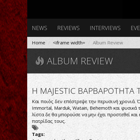
NEWS
REVIEWS
INTERVIEWS
EV
Home
<iframe width=
Album Review
ALBUM REVIEW
Η MAJESTIC ΒΑΡΒΑΡΟΤΗΤΑ 
Και ποιός δεν επέστρεψε την περυσινή χρονιά. 
Immortal, Marduk, Watain, Behemoth και φυσικά 
λίστα δε θα μπορούσε να μην έχει προστεθεί κα
πατρίδας τους.
Tags: