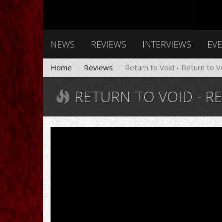
NEWS
REVIEWS
INTERVIEWS
EV
Home
Reviews
Return to Void - Return to V
RETURN TO VOID - R
Return
To
Void
-
Light
Bearer