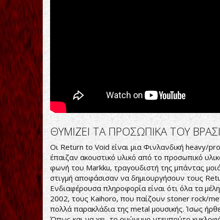
ΘΥΜΙΖΕΙ ΤΑ ΠΡΟΣΩΠΙΚΑ ΤΟΥ ΒΡΑΣ
Οι Return to Void είναι μια Φινλανδική heavy/p
έπαιζαν ακουστικό υλικό από το προσωπικό υλικό 
φωνή του Markku, τραγουδιστή της μπάντας μοιά
στιγμή αποφάσισαν να δημιουργήσουν τους Return
Ενδιαφέρουσα πληροφορία είναι ότι όλα τα μέλη 
2002, τους Kaihoro, που παίζουν stoner rock/me
πολλά παρακλάδια της metal μουσικής. Ίσως ήρθε
Όπως και να χει, το ομώνυμο ντεμπούτο κυκλοφό