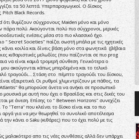
γίζει τα 50 λεπτά. Υπερπαραγωγικοί. Ο δίσκος
Pitch Black Records.
id ότι θυμίζουν σύγχρονους Maiden μόνο και μόνο
ν πάρα πολύ. Ακούγονται πολύ πιο σύγχρονοι, μερικές
οοδευτικές ενέσεις μέσα στο πιο κλασσικό ήχο.
 ‘’ Secret Societies’’ παίζει σωστή μπάλα με τις ηχητικές
 κάνει κοιλία και δίνεις βάση μόνο στα φωνητικά (βέβαια
ιες κιθαριστικές μελωδίες (που παίζονται σε πιο prog
έβαια να είναι καμιά τρομερή σύνθεση. Γενικότερα ο
 μου ακούγονται κάπως μπερδεμένα και το τελικό
 καλό τραγούδι… Στάση στο πέμπτο τραγούδι του δίσκου,
 είναι εξαιρετικά. Οι ρυθμοί χλιμιντρίζουν με πάθος, τα
e Atlantis’’ θα μπορούσε άνετα να ανήκει σε προσωπικό
ο μουσικά με αυτή που έχει ο Βρασίδας και στις δικές του
ται με άνεση. Επίσης το ‘’ Between Horizons’’ συνεχίζει
ο ''Terra'' που κλείνει το δίσκο είναι και το πιο
 αργά για να μην θεωρηθεί το συνολικό αποτέλεσμα
 την κάνει ο Saku (κιθάρες) που το έχει πολύ με τις
φώς μαλακότερο απο τις νέες συνθέσεις αλλά δεν υπάρχει