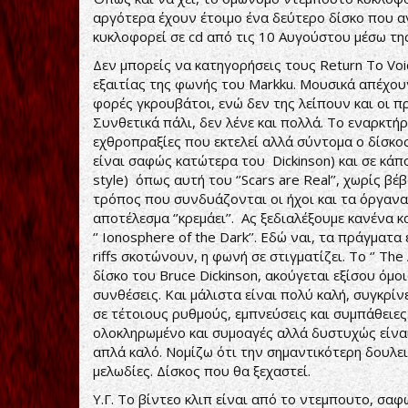
αργότερα έχουν έτοιμο ένα δεύτερο δίσκο που αγ
κυκλοφορεί σε cd από τις 10 Αυγούστου μέσω της 
Δεν μπορείς να κατηγορήσεις τους Return To Vo
εξαιτίας της φωνής του Markku. Μουσικά απέχου
φορές γκρουβάτοι, ενώ δεν της λείπουν και οι πρ
Συνθετικά πάλι, δεν λένε και πολλά. Το εναρκτήριο
εχθροπραξίες που εκτελεί αλλά σύντομα ο δίσκος
είναι σαφώς κατώτερα του Dickinson) και σε κάπο
style) όπως αυτή του ‘’Scars are Real’’, χωρίς β
τρόπος που συνδυάζονται οι ήχοι και τα όργανα
αποτέλεσμα ‘’κρεμάει’’. Ας ξεδιαλέξουμε κανένα
‘’ Ionosphere of the Dark’’. Εδώ ναι, τα πράγματα
riffs σκοτώνουν, η φωνή σε στιγματίζει. Το ‘’ Th
δίσκο του Bruce Dickinson, ακούγεται εξίσου όμοι
συνθέσεις. Και μάλιστα είναι πολύ καλή, συγκρίνε
σε τέτοιους ρυθμούς, εμπνεύσεις και συμπάθειες. Τ
ολοκληρωμένο και συμοαγές αλλά δυστυχώς είναι
απλά καλό. Νομίζω ότι την σημαντικότερη δουλειά
μελωδίες. Δίσκος που θα ξεχαστεί.
Υ.Γ. Το βίντεο κλιπ είναι από το ντεμπουτο, σα