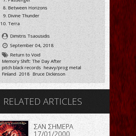
Between Horizons
Divine Thunder
Terra
Dimitris Tsaousidis
September 04, 2018
Return to Void
Memory Shift: The Day After
pitch black records
heavy/prog metal
Finland
2018
Bruce Dickinson
RELATED ARTICLES
ΣΑΝ ΣΗΜΕΡΑ
17/01/2000