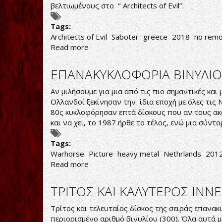
βελτιωμένους στο ‘’ Architects of Evil’’.
Tags:
Architects of Evil
Saboter
greece
2018
no remo
Read more
about
ΗΧΗΤΙΚΟΙ
ΑΡΧΙΤΕΚΤΟΝΕΣ
ΕΠΑΝΑΚΥΚΛΟΦΟΡΙΑ ΒΙΝΥΛΙΟΥ
Αν μιλήσουμε για μια από τις πιο σημαντικές κα
Ολλανδοί ξεκίνησαν την ίδια εποχή με όλες τις 
80ς κυκλοφόρησαν επτά δίσκους που αν τους ακο
και να χει, το 1987 ήρθε το τέλος, ενώ μια σύν
Tags:
Warhorse
Picture
heavy metal
Nethrlands
2012
Read more
about
ΕΠΑΝΑΚΥΚΛΟΦΟΡΙΑ
ΒΙΝΥΛΙΟΥ
ΤΡΙΤΟΣ ΚΑΙ ΚΑΛΥΤΕΡΟΣ INN
ΤΟΥ
ΤΕΛΕΥΤΑΙΟΥ
Τρίτος και τελευταίος δίσκος της σειράς επαν
ΔΙΣΚΟΥ
περιορισμένο αριθμό βινυλίου (300). Όλα αυτά μ