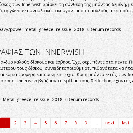
ίσκος των Innerwish βρίσκει τη σύνθεση της μπάντας δεμένη, μ
κά, οργώνουν συναυλιακά, ακούγονται από πολλούς περισσότερ
eavy/power metal
greece
reissue
2018
ulterium records
ΑΦΙΑΣ ΤΩΝ INNERWISH
α-δυο καλούς δίσκους και έσβησε. Έχει σερί πέντε στα πέντε.
τερου τους δίσκου, συνειδητοποιούμε ότι πιθανότατα να ήταν
και καμιά τρομερή εμπορική επιτυχία. Και η μπάντα εκτός των δ
και οι Innerwish βγάζουν το split με τους Reflection, έχοντας
 Metal
greece
reissue
2018
ulterium records
1
2
3
4
5
6
7
8
9
…
next
last