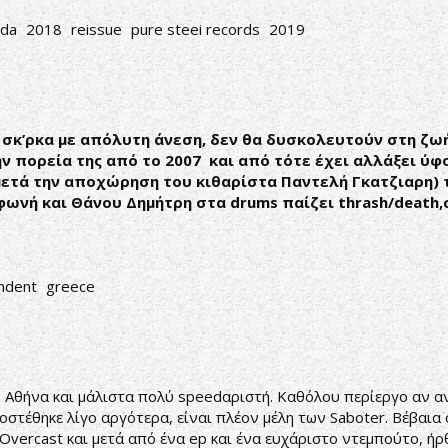
ada
2018
reissue
pure steei records
2019
σκ’ρκα με απόλυτη άνεση, δεν θα δυσκολευτούν στη ζωή 
ν πορεία της από το 2007 και από τότε έχει αλλάξει ύφο
 μετά την αποχώρηση του κιθαρίστα Παντελή Γκατζιαρη)
ωνή και Θάνου Δημήτρη στα drums παίζει thrash/death,
ndent
greece
ν Αθήνα και μάλιστα πολύ speedαριστή. Καθόλου περίεργο αν αν
οστέθηκε λίγο αργότερα, είναι πλέον μέλη των Saboter. Βέβαια
 Overcast και μετά από ένα ep και ένα ευχάριστο ντεμπούτο, ήρ