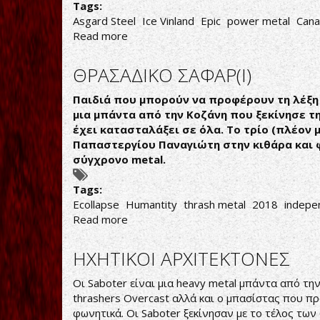
Tags:
Asgard Steel
Ice Vinland
Epic
power metal
Can
Read more
about
VIKINGS
ΑΠΟ
ΘΡΑΣΑΔΙΚΟ ΣΑΦΑΡ(Ι)
ΚΑΝΑΔΑ
Παιδιά που μπορούν να προφέρουν τη λέξη 
μια μπάντα από την Κοζάνη που ξεκίνησε τη
έχει κατασταλάξει σε όλα. Το τρίο (πλέον
Παπαστεργίου Παναγιώτη στην κιθάρα και φ
σύγχρονο metal.
Tags:
Ecollapse
Humantity
thrash metal
2018
indepe
Read more
about
ΘΡΑΣΑΔΙΚΟ
ΣΑΦΑΡ(Ι)
ΗΧΗΤΙΚΟΙ ΑΡΧΙΤΕΚΤΟΝΕΣ
Οι Saboter είναι μια heavy metal μπάντα από τη
thrashers Overcast αλλά και ο μπασίστας που πρ
φωνητικά. Οι Saboter ξεκίνησαν με το τέλος των