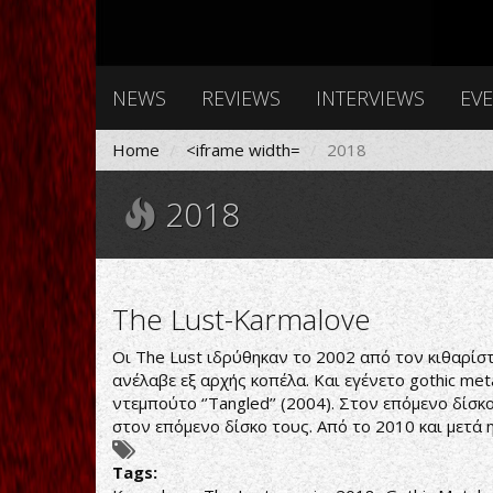
NEWS
REVIEWS
INTERVIEWS
EV
Home
<iframe width=
2018
2018
The Lust-Karmalove
Οι The Lust ιδρύθηκαν το 2002 από τον κιθαρίσ
ανέλαβε εξ αρχής κοπέλα. Και εγένετο gothic me
ντεμπούτο ‘’Tangled’’ (2004). Στον επόμενο δίσκ
στον επόμενο δίσκο τους. Από το 2010 και μετά 
Tags: