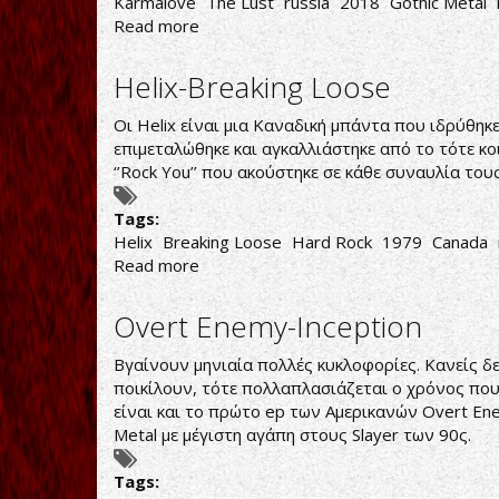
Karmalove
The Lust
russia
2018
Gothic Metal
Read more
about
The
Lust-
Helix-Breaking Loose
Karmalove
Οι Helix είναι μια Καναδική μπάντα που ιδρύθηκ
επιμεταλώθηκε και αγκαλλιάστηκε από το τότε κοιν
‘’Rock You’’ που ακούστηκε σε κάθε συναυλία του
Tags:
Helix
Breaking Loose
Hard Rock
1979
Canada
Read more
about
Helix-
Breaking
Overt Enemy-Inception
Loose
Βγαίνουν μηνιαία πολλές κυκλοφορίες. Κανείς δε
ποικίλουν, τότε πολλαπλασιάζεται ο χρόνος που
είναι και το πρώτο ep των Αμερικανών Overt Ene
Metal με μέγιστη αγάπη στους Slayer των 90ς.
Tags: