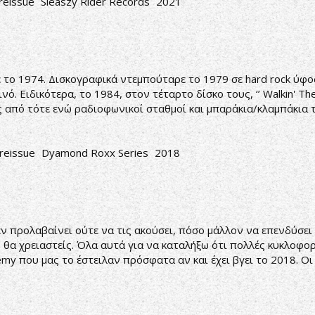
reissue
Sleaszy Rider Records
2021
ε το 1974. Δισκογραφικά ντεμπούταρε το 1979 σε hard rock ύφο
ό. Ειδικότερα, το 1984, στον τέταρτο δίσκο τους, ‘’ Walkin' The
ς από τότε ενώ ραδιοφωνικοί σταθμοί και μπαράκια/κλαμπάκια τ
reissue
Dyamond Roxx Series
2018
ν προλαβαίνει ούτε να τις ακούσει, πόσο μάλλον να επενδύσει
 θα χρειαστείς. Όλα αυτά για να καταλήξω ότι πολλές κυκλοφορ
my που μας το έστειλαν πρόσφατα αν και έχει βγει το 2018. Οι