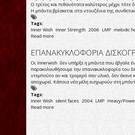
ΤΩΝ
Ο τρίτος και πιθανότατα καλύτερος μέχρι τότε δ
PICTURE
Η μπάντα βρίσκεται στα ντουζένια της συνθετι
Tags:
Inner Wish
‎Inner Strength
2006
LMP
melodic h
Read more
about
ΤΡΙΤΟΣ
ΚΑΙ
ΕΠΑΝΑΚΥΚΛΟΦΟΡΙΑ ΔΙΣΚΟΓΡ
ΚΑΛΥΤΕΡΟΣ
INNERWISH
Οι Innerwish δεν υπήρξε η μπάντα που έβγαλε έν
παρακολουθήσουμε την επανακυκλοφορία του δεύ
ντεμπούτο αν και τρομερό σαν υλικό, δεν έκανε 
αποχωρεί. Κάποια νέα μέλη εισχωρούν στη μπάντα 
Tags:
Inner Wish
silent faces
2004
LMP
Heavy/Power
Read more
about
ΕΠΑΝΑΚΥΚΛΟΦΟΡΙΑ
ΔΙΣΚΟΓΡΑΦΙΑΣ
ΤΩΝ
INNERWISH