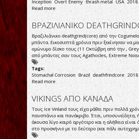
Inception
Overt Enemy
thrash metal
USA
2018
Read more
about
Overt
Enemy-
ΒΡΑΖΙΛΙΑΝΙΚΟ DEATHGRIN
Inception
Βραζιλιάνικο deathgrind(core) από την Cogumelo
μπάντα. Εικοσιεπτά χρόνια πριν ξεκίνησαν να μ
ομώνυμο δίσκο τους (11 Οκτώβρη από την , Grey
από μπάντες σαν τους Agathocles, Extreme Noise
Tags:
Stomachal Corrosion
Brazil
deathfrindcore
2018
Read more
about
ΒΡΑΖΙΛΙΑΝΙΚΟ
DEATHGRINDCORE
VIKINGS ΑΠΟ ΚΑΝΑΔΑ
Τους Ice Vinland τους είχα μάθει πριν πολλά χρ
πανσπάνιο και πανάκριβο. Έτσι, υποσυνείδητα, 
άκουσα λίγο καιρό αργότερο και η αλήθεια είναι
στο προσκήνιο με το δεύτερο (και πάλι αυτοχρημα