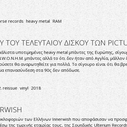
rse records
heavy metal
RAM
 ΤΟΥ ΤΕΛΕΥΤΑΙΟΥ ΔΙΣΚΟΥ ΤΩΝ PICT
ι μάλιστα υποτιμημένες heavy metal μπάντες της Ευρώπης, σίγο
N.W.O.N.H.M. μπάντες αλλά το ότι δεν ήταν από Αγγλία, μάλλον 
ύσετε θα αναρωτηθείτε για πολλά. Το σίγουρο είναι ότι θα β
τομα επανασύνδεση στα 90ς δεν απόδωσε.
. reissue
vinyl
2018
ERWISH
ακυκλοφοριών των Ελλήνων Innerwish που αποφάσισαν να προσφέ
έσω της τωρινής εταιρίας τους, της Σουηδικής Ulterium Records