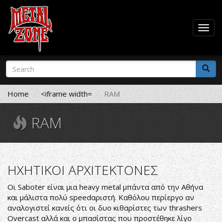
Togg
navig
Skip
Search
to
form
main
Search
content
Home
<iframe width=
RAM
RAM
ΗΧΗΤΙΚΟΙ ΑΡΧΙΤΕΚΤΟΝΕΣ
Οι Saboter είναι μια heavy metal μπάντα από την Αθήνα
και μάλιστα πολύ speedαριστή. Καθόλου περίεργο αν
αναλογιστεί κανείς ότι οι δυο κιθαρίστες των thrashers
Overcast αλλά και ο μπασίστας που προστέθηκε λίγο