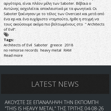
αργότερα, είναι πλέον μέλη των Saboter. Βέβαια ο
Αντώνης ασχολείται αποκλειστικά με τα φωνητικά. Οι
Saboter ξεκίνησαν με το τέλος των Overcast και μετά από
ένα ep και ένα ευχάριστο ντεμπούτο, ήρθε η στιγμή να
τους ακούσουμε ακόμα πιο βελτιωμένους στο ‘’ Architects
of Evil’’.
Tags:
Architects of Evil
Saboter
greece
2018
no remorse records
heavy metal
RAM
Read more
about
ΗΧΗΤΙΚΟΙ
ΑΡΧΙΤΕΚΤΟΝΕΣ
LATEST NEWS
ΑΚΟΥΣΤΕ ΣΕ ΕΠΑΝΑΛΗΨΗ ΤΗΝ ΕΚΠΟΜΠΗ
"THIS IS HEAVY METAL" ΤΗΣ ΤΡΙΤΗΣ 04-08-26