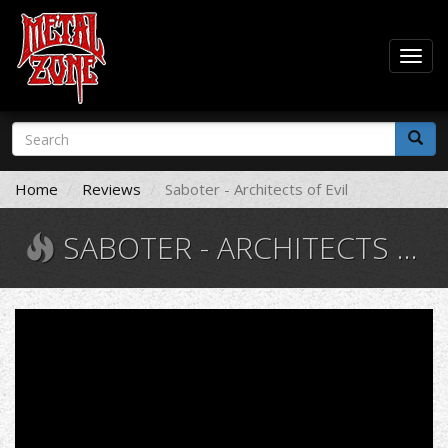
Togg
navig
Skip
Search
to
form
main
Search
content
Home
Reviews
Saboter - Architects of Evil
SABOTER - ARCHITECTS OF EVIL
Saboter
-
To
Glory
We