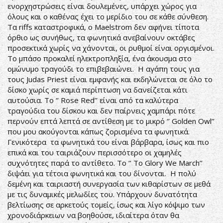
ενορχηστρώσεις είναι δουλεμένες, υπάρχει χώρος για
όλους και ο καθένας έχει το μερίδιο του σε κάθε σύνθεση.
Τα riffs καταστροφικά, ο Maelstrom δεν αφήνει τίποτα
όρθιο ως συνήθως, τα φωνητικά ανεβαίνουν οκτάβες
προσεκτικά χωρίς να χάνονται, οι ρυθμοί είναι οργισμένοι.
Το μπάσο προκαλεί ηλεκτροπληξία, ένα άκουσμα στο
ομώνυμο τραγούδι το επιβεβαιώνει. Η αγάπη τους για
τους Judas Priest είναι εμφανής και εκδηλώνεται σε όλο το
δίσκο χωρίς σε καμιά περίπτωση να δανείζεται κάτι
αυτούσια. Το ‘’ Rose Red’’ είναι από τα καλύτερα
τραγούδια του δίσκου και δεν παίρνεις χαμπάρι πότε
περνούν επτά λεπτά σε αντίθεση με το μικρό ‘’ Golden Owl’’
που μου ακούγονται κάπως ζορισμένα τα φωνητικά.
Γενικότερα τα φωνητικά του είναι βάρβαρα, ίσως και πιο
επικά και του ταιριάζουν περισσότερο οι χαμηλές
συχνότητες παρά το αντίθετο. Το ‘’ To Glory We March’’
διψάει για τέτοια φωνητικά και του δίνονται. Η πολύ
δεμένη και ταιριαστή συνεργασία των κιθαρίστων σε μεθά
με τις δυναμικές μελωδίες του. Υπάρχουν δυνατότητα
βελτίωσης σε αρκετούς τομείς, ίσως και λίγο κόψιμο των
χρονοδιάρκειων να βοηθούσε, ιδιαίτερα όταν θα