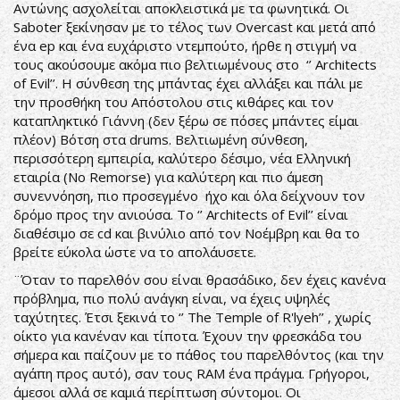
Αντώνης ασχολείται αποκλειστικά με τα φωνητικά. Οι
Saboter ξεκίνησαν με το τέλος των Overcast και μετά από
ένα ep και ένα ευχάριστο ντεμπούτο, ήρθε η στιγμή να
τους ακούσουμε ακόμα πιο βελτιωμένους στο ‘’ Architects
of Evil’’. Η σύνθεση της μπάντας έχει αλλάξει και πάλι με
την προσθήκη του Απόστολου στις κιθάρες και τον
καταπληκτικό Γιάννη (δεν ξέρω σε πόσες μπάντες είμαι
πλέον) Βότση στα drums. Βελτιωμένη σύνθεση,
περισσότερη εμπειρία, καλύτερο δέσιμο, νέα Ελληνική
εταιρία (No Remorse) για καλύτερη και πιο άμεση
συνεννόηση, πιο προσεγμένο ήχο και όλα δείχνουν τον
δρόμο προς την ανιούσα. Το ‘’ Architects of Evil’’ είναι
διαθέσιμο σε cd και βινύλιο από τον Νοέμβρη και θα το
βρείτε εύκολα ώστε να το απολάυσετε.
¨Όταν το παρελθόν σου είναι θρασάδικο, δεν έχεις κανένα
πρόβλημα, πιο πολύ ανάγκη είναι, να έχεις υψηλές
ταχύτητες. Έτσι ξεκινά το ‘’ The Temple of R'lyeh’’ , χωρίς
οίκτο για κανέναν και τίποτα. Έχουν την φρεσκάδα του
σήμερα και παίζουν με το πάθος του παρελθόντος (και την
αγάπη προς αυτό), σαν τους RAM ένα πράγμα. Γρήγοροι,
άμεσοι αλλά σε καμιά περίπτωση σύντομοι. Οι