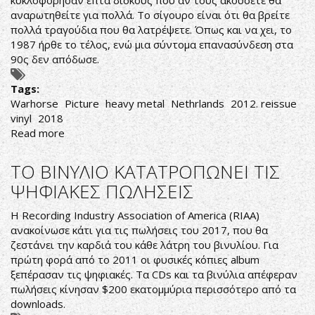
κυκλοφόρησαν επτά δίσκους που αν τους ακούσετε θα
αναρωτηθείτε για πολλά. Το σίγουρο είναι ότι θα βρείτε
πολλά τραγούδια που θα λατρέψετε. Όπως και να χει, το
1987 ήρθε το τέλος, ενώ μια σύντομα επανασύνδεση στα
90ς δεν απόδωσε.
Tags:
Warhorse
Picture
heavy metal
Nethrlands
2012. reissue
vinyl
2018
Read more
about
ΕΠΑΝΑΚΥΚΛΟΦΟΡΙΑ
ΒΙΝΥΛΙΟΥ
ΤΟ ΒΙΝΥΛΙΟ ΚΑΤΑΤΡΟΠΩΝΕΙ ΤΙΣ
ΤΟΥ
ΨΗΦΙΑΚΕΣ ΠΩΛΗΣΕΙΣ
ΤΕΛΕΥΤΑΙΟΥ
ΔΙΣΚΟΥ
Η Recording Industry Association of America (RIAA)
ΤΩΝ
ανακοίνωσε κάτι για τις πωλήσεις του 2017, που θα
PICTURE
ζεστάνει την καρδιά του κάθε λάτρη του βινυλίου. Για
πρώτη φορά από το 2011 οι φυσικές κόπιες album
ξεπέρασαν τις ψηφιακές. Τα CDs και τα βινύλια απέφεραν
πωλήσεις κίνησαν $200 εκατομμύρια περισσότερο από τα
downloads.