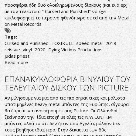
προσφέρει ήδη δυο ολοκληρωμένους δίσκους (και ένα ep)
με τον τελευταίο ‘’ Cursed and Punished’’ να έχει
κυκλοφορήσει το περσινό φθινόπωρο σε cd από την Metal
on Metal Records.
Tags:
Cursed and Punished
TOXIKULL
speed metal
2019
reissue
vinyl
2020
Dying Victims Productions
judas priest
Read more
about
Toxikull-
Cursed
ΕΠΑΝΑΚΥΚΛΟΦΟΡΙΑ ΒΙΝΥΛΙΟΥ ΤΟΥ
and
ΤΕΛΕΥΤΑΙΟΥ ΔΙΣΚΟΥ ΤΩΝ PICTURE
Punished
Αν μιλήσουμε για μια από τις πιο σημαντικές και μάλιστα
υποτιμημένες heavy metal μπάντες της Ευρώπης, σίγουρα
θα έπρεπε να αναφέρουμε τους Picture. Οι Ολλανδοί
ξεκίνησαν την ίδια εποχή με όλες τις N.W.O.N.H.M.
μπάντες αλλά το ότι δεν ήταν από Αγγλία, μάλλον δεν
τους βοήθησε ιδιαίτερα. Στην δεκαετία των 80ς