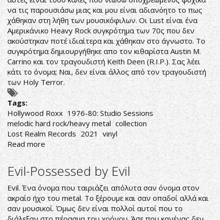
να τις παρουσιάσω μιας και μου είναι αδιανόητο το πως
χάθηκαν στη λήθη των μουσικόφιλων. Οι Lust είναι ένα
Αμερικάνικο Heavy Rock συγκρότημα των 70ς που δεν
ακούστηκαν ποτέ ιδιαίτερα και χάθηκαν στο άγνωστο. Το
συγκρότημα δημιουργήθηκε απο τον κιθαρίστα Austin M.
Carrino και τον τραγουδιστή Keith Deen (R.I.P.). Σας λέει
κάτι το όνομα; Ναι, δεν είναι άλλος από τον τραγουδιστή
των Holy Terror.
Tags:
Hollywood Roxx
1976-80: Studio Sessions
melodic hard rock/heavy metal
collection
Lost Realm Records
2021
vinyl
Read more
about
LUST-
Hollywood
Evil-Possessed by Evil
Roxx
1976-
Evil. Ένα όνομα που ταιριάζει απόλυτα σαν όνομα στον
80:
ακραίο ήχο του metal. Το ξέρουμε και σαν οπαδοί αλλά και
Studio
σαν μουσικοί. Όμως δεν είναι πολλοί αυτοί που το
Sessions
διάλεξαν στο πέρασμα του χρόνου. Άσε που κανένας δεν