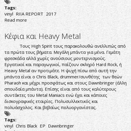
Tags:
vinyl
RIIA REPORT
2017
Read more
about
ΤΟ
ΒΙΝΥΛΙΟ
Κέφια και Heavy Metal
ΚΑΤΑΤΡΟΠΩΝΕΙ
ΤΙΣ
Τους High Spirit τους παρακολουθώ ανελλιπώς από
ΨΗΦΙΑΚΕΣ
τα πρώτα τους βήματα. Μεγάλη μπάντα για μένα. Γεμάτη
ΠΩΛΗΣΕΙΣ
φρεσκάδα αλλά χωρίς ανούσιους μοντερνισμούς.
Εργατικοί και παραγωγικοί, παίζουν σκληρό Hard Rock, ή
Heavy Metal αν προτιμάτε. Η ψυχή πίσω από αυτή την
μπάντα είναι ο Chris Black, drummer/συνθέτης των θεών
Pharaoh και μέχρι προσφάτως και στους Dawnbringer (άλλη
σπουδαία μπάντα). Επίσης είναι από τους καλύτερους
συντάκτες του Metal Maniacs ενώ έχει και κάποιες
δισκογραφικές εταιρίες. Πολυσυλλεκτικός και
πολυάσχολος. Και βεβαίως πολυοργανίστας.
Tags:
vinyl
Chris Black
EP
Dawnbringer