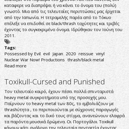
καταφερε να διαπρέψει ή να κάνει το όνομα του (πολύ)
γνωστό. Μια από τις τελευταίες περιπτώσεις μας έρχεται
από την Ιαπωνία. Η τετραμελής παρέα από το Τόκυο
επέλεξε να επιδoθεί σε black/thrash ταχύτητες και τριβές
έχοντας το συγκεκριμένο όνομα. Ιδρύθηκαν τον Ιούνη του
2011.
Tags:
Possessed by Evil
evil
Japan
2020
reissue
vinyl
Nuclear War Now! Productions
thrash/black metal
Read more
about
Evil-
Possessed
Toxikull-Cursed and Punished
by
Evil
Τον τελευταίο καιρό, έχουν πέσει πολλά σπινταριστά
heavy metal συγκροτήματα υπό της προσοχής μου.
Παίρνουν το heavy metal των 80ς, το εμβολιάζουν με
thrashύτητα , το περιποιούνται με σύχρονες παραγωγές
και βάζοντας και το δικό τους στίγμα, ανανεώνουν ελαφρά
τα παρόντα μουσικά δρώμενα. Οι Πορτογάλοι Toxikull
κάνουν κάτι ανάλογο την τελευταία πενταετία έχοντας