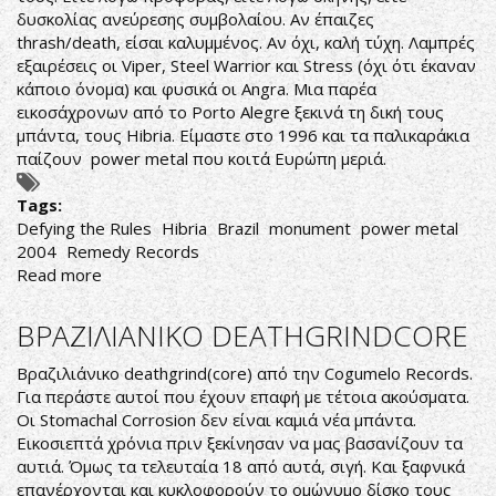
δυσκολίας ανεύρεσης συμβολαίου. Αν έπαιζες
thrash/death, είσαι καλυμμένος. Αν όχι, καλή τύχη. Λαμπρές
εξαιρέσεις οι Viper, Steel Warrior και Stress (όχι ότι έκαναν
κάποιο όνομα) και φυσικά οι Angra. Μια παρέα
εικοσάχρονων από το Porto Alegre ξεκινά τη δική τους
μπάντα, τους Hibria. Είμαστε στο 1996 και τα παλικαράκια
παίζουν power metal που κοιτά Ευρώπη μεριά.
Tags:
Defying the Rules
Hibria
Brazil
monument
power metal
2004
Remedy Records
Read more
about
Hibria-
Defying
ΒΡΑΖΙΛΙΑΝΙΚΟ DEATHGRINDCORE
the
Rules
Βραζιλιάνικο deathgrind(core) από την Cogumelo Records.
Για περάστε αυτοί που έχουν επαφή με τέτοια ακούσματα.
Οι Stomachal Corrosion δεν είναι καμιά νέα μπάντα.
Εικοσιεπτά χρόνια πριν ξεκίνησαν να μας βασανίζουν τα
αυτιά. Όμως τα τελευταία 18 από αυτά, σιγή. Και ξαφνικά
επανέρχονται και κυκλοφορούν το ομώνυμο δίσκο τους