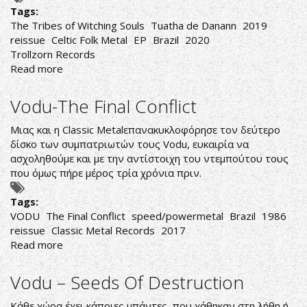
Tags:
The Tribes of Witching Souls
Tuatha de Danann
2019
reissue
Celtic Folk Metal
EP
Brazil
2020
Trollzorn Records
Read more
about
Tuatha
de
Vodu-The Final Conflict
Danann-
The
Μιας και η Classic Metalεπανακυκλοφόρησε τον δεύτερο
Tribes
δίσκο των συμπατριωτών τους Vodu, ευκαιρία να
of
ασχοληθούμε και με την αντίστοιχη του ντεμπούτου τους
Witching
που όμως πήρε μέρος τρία χρόνια πριν.
Souls
Tags:
VODU
The Final Conflict
speed/powermetal
Brazil
1986
reissue
Classic Metal Records
2017
Read more
about
Vodu-
The
Vodu ‎– Seeds Of Destruction
Final
Conflict
Κάθε χώρα έχει κάποιες μπάντες που χάθηκαν στη λήθη ή