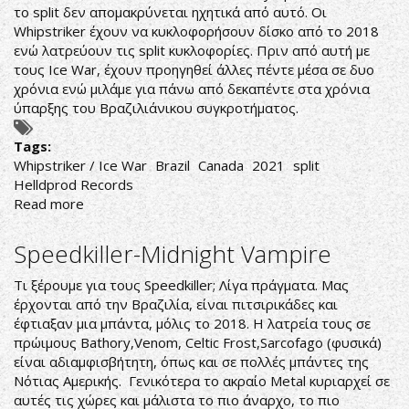
το split δεν απομακρύνεται ηχητικά από αυτό. Οι
Whipstriker έχουν να κυκλοφορήσουν δίσκο από το 2018
ενώ λατρεύουν τις split κυκλοφορίες. Πριν από αυτή με
τους Ice War, έχουν προηγηθεί άλλες πέντε μέσα σε δυο
χρόνια ενώ μιλάμε για πάνω από δεκαπέντε στα χρόνια
ύπαρξης του Βραζιλιάνικου συγκροτήματος.
Tags:
Whipstriker / Ice War
Brazil
Canada
2021
split
Helldprod Records
Read more
about
Whipstriker
/
Speedkiller-Midnight Vampire
Ice
War
Τι ξέρουμε για τους Speedkiller; Λίγα πράγματα. Μας
έρχονται από την Βραζιλία, είναι πιτσιρικάδες και
έφτιαξαν μια μπάντα, μόλις το 2018. Η λατρεία τους σε
πρώιμους Bathory,Venom, Celtic Frost,Sarcofago (φυσικά)
είναι αδιαμφισβήτητη, όπως και σε πολλές μπάντες της
Νότιας Αμερικής. Γενικότερα το ακραίο Metal κυριαρχεί σε
αυτές τις χώρες και μάλιστα το πιο άναρχο, το πιο