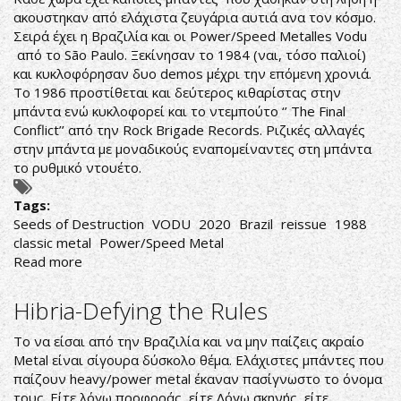
ακουστηκαν από ελάχιστα ζευγάρια αυτιά ανα τον κόσμο.
Σειρά έχει η Βραζιλία και οι Power/Speed Metalles Vodu
από το São Paulo. Ξεκίνησαν το 1984 (ναι, τόσο παλιοί)
και κυκλοφόρησαν δυο demos μέχρι την επόμενη χρονιά.
Το 1986 προστίθεται και δεύτερος κιθαρίστας στην
μπάντα ενώ κυκλοφορεί και το ντεμπούτο ‘’ The Final
Conflict’’ από την Rock Brigade Records. Ριζικές αλλαγές
στην μπάντα με μοναδικούς εναπομείναντες στη μπάντα
το ρυθμικό ντουέτο.
Tags:
Seeds of Destruction
VODU
2020
Brazil
reissue
1988
classic metal
Power/Speed Metal
Read more
about
Vodu
‎–
Hibria-Defying the Rules
Seeds
Of
Το να είσαι από την Βραζιλία και να μην παίζεις ακραίο
Destruction
Metal είναι σίγουρα δύσκολο θέμα. Ελάχιστες μπάντες που
παίζουν heavy/power metal έκαναν πασίγνωστο το όνομα
τους. Είτε λόγω προφοράς, είτε Λόγω σκηνής, είτε