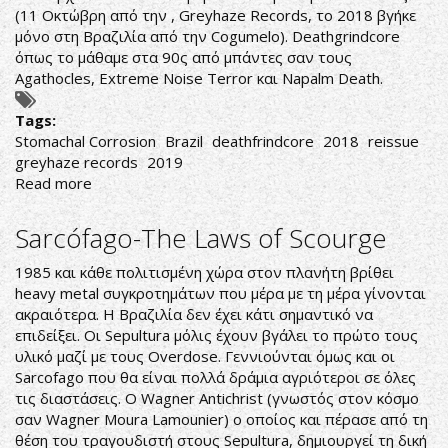
(11 Οκτώβρη από την , Greyhaze Records, το 2018 βγήκε
μόνο στη Βραζιλία από την Cogumelo). Deathgrindcore
όπως το μάθαμε στα 90ς από μπάντες σαν τους
Agathocles, Extreme Noise Terror και Napalm Death.
Tags:
Stomachal Corrosion
Brazil
deathfrindcore
2018
reissue
greyhaze records
2019
Read more
about
ΒΡΑΖΙΛΙΑΝΙΚΟ
DEATHGRINDCORE
Sarcófago-The Laws of Scourge
1985 και κάθε πολιτισμένη χώρα στον πλανήτη βρίθει
heavy metal συγκροτημάτων που μέρα με τη μέρα γίνονται
ακραιότερα. Η Βραζιλία δεν έχει κάτι σημαντικό να
επιδείξει. Οι Sepultura μόλις έχουν βγάλει το πρώτο τους
υλικό μαζί με τους Overdose. Γεννιούνται όμως και οι
Sarcofago που θα είναι πολλά δράμια αγριότεροι σε όλες
τις διαστάσεις. Ο Wagner Antichrist (γνωστός στον κόσμο
σαν Wagner Moura Lamounier) ο οποίος και πέρασε από τη
θέση του τραγουδιστή στους Sepultura, δημιουργεί τη δική