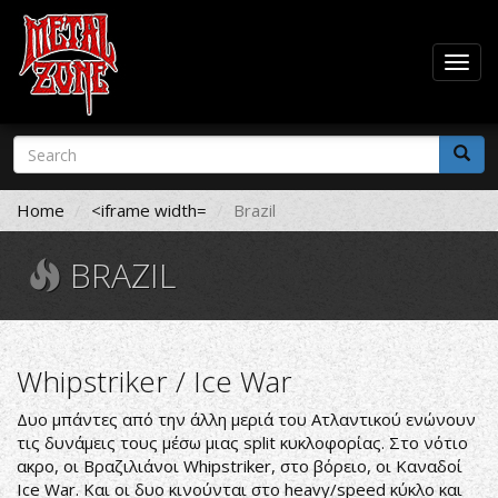
Togg
navig
Skip
Search
to
form
main
Search
content
Home
<iframe width=
Brazil
BRAZIL
Whipstriker / Ice War
Δυο μπάντες από την άλλη μεριά του Ατλαντικού ενώνουν
τις δυνάμεις τους μέσω μιας split κυκλοφορίας. Στο νότιο
ακρο, οι Βραζιλιάνοι Whipstriker, στο βόρειο, οι Καναδοί
Ice War. Και οι δυο κινούνται στο heavy/speed κύκλο και