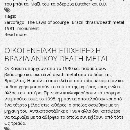
του μπάντα. Μαζί του τα αδέρφια Butcher και D.D.
Tags:
Sarcofago
The Laws of Scourge
Brazil
thrash/death metal
1991
monument
Read more
about
Sarcófago-
The
ΟΙΚΟΓΕΝΕΙΑΚΗ ΕΠΙΧΕΙΡΗΣΗ
Laws
ΒΡΑΖΙΛΙΑΝΙΚΟΥ DEATH METAL
of
Scourge
Οι Krisiun υπάρχουν από το 1990 και παραδίδουν
βλάσφημο και σκοτεινό death metal από τα δάση της
Βραζιλίας. Η μπάντα αποτελείται από τρία αδέρφια,αν και
οι δυο χρησιμοποιούν το επίετο της μητέρας τους ενώ ο
άλλος του πατέρα. Πριν καν κυκλοφορήσουν το τρομερό
ντεμπούτο τους το 1995, η μπάντα αποτελούταν και από
ένα τέτρτο μέλος στις κιθάρες, ο οποίος σκτώθηκε με τη
μηχανή του. Αντικαταστάθηκε ο 1994 αλλά δεν κατάφερε
να ταιριαξει με τα αδέρφια τα οποία συνεχίζουν από τότε
ως τριάδα.