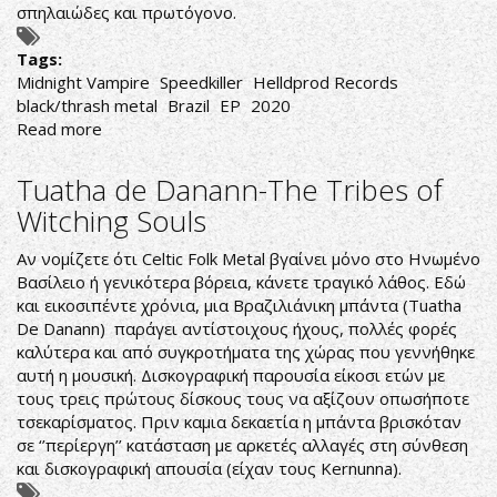
σπηλαιώδες και πρωτόγονο.
Tags:
Midnight Vampire
Speedkiller
Helldprod Records
black/thrash metal
Brazil
EP
2020
Read more
about
Speedkiller-
Midnight
Tuatha de Danann-The Tribes of
Vampire
Witching Souls
Αν νομίζετε ότι Celtic Folk Metal βγαίνει μόνο στο Ηνωμένο
Βασίλειο ή γενικότερα βόρεια, κάνετε τραγικό λάθος. Εδώ
και εικοσιπέντε χρόνια, μια Βραζιλιάνικη μπάντα (Tuatha
De Danann) παράγει αντίστοιχους ήχους, πολλές φορές
καλύτερα και από συγκροτήματα της χώρας που γεννήθηκε
αυτή η μουσική. Δισκογραφική παρουσία είκοσι ετών με
τους τρεις πρώτους δίσκους τους να αξίζουν οπωσήποτε
τσεκαρίσματος. Πριν καμια δεκαετία η μπάντα βρισκόταν
σε ‘’περίεργη’’ κατάσταση με αρκετές αλλαγές στη σύνθεση
και δισκογραφική απουσία (είχαν τους Kernunna).