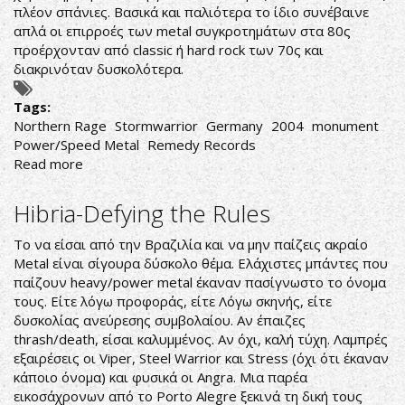
πλέον σπάνιες. Βασικά και παλιότερα το ίδιο συνέβαινε
απλά οι επιρροές των metal συγκροτημάτων στα 80ς
προέρχονταν από classic ή hard rock των 70ς και
διακρινόταν δυσκολότερα.
Tags:
Northern Rage
Stormwarrior
Germany
2004
monument
Power/Speed Metal
Remedy Records
Read more
about
Stormwarrior-
Northern
Hibria-Defying the Rules
Rage
Το να είσαι από την Βραζιλία και να μην παίζεις ακραίο
Metal είναι σίγουρα δύσκολο θέμα. Ελάχιστες μπάντες που
παίζουν heavy/power metal έκαναν πασίγνωστο το όνομα
τους. Είτε λόγω προφοράς, είτε Λόγω σκηνής, είτε
δυσκολίας ανεύρεσης συμβολαίου. Αν έπαιζες
thrash/death, είσαι καλυμμένος. Αν όχι, καλή τύχη. Λαμπρές
εξαιρέσεις οι Viper, Steel Warrior και Stress (όχι ότι έκαναν
κάποιο όνομα) και φυσικά οι Angra. Μια παρέα
εικοσάχρονων από το Porto Alegre ξεκινά τη δική τους