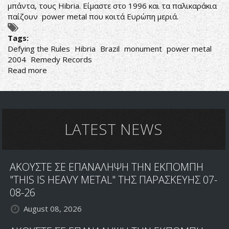
μπάντα, τους Hibria. Είμαστε στο 1996 και τα παλικαράκια
παίζουν power metal που κοιτά Ευρώπη μεριά.
Tags:
Defying the Rules
Hibria
Brazil
monument
power metal
2004
Remedy Records
Read more
about
Hibria-
Defying
the
Rules
LATEST NEWS
ΑΚΟΥΣΤΕ ΣΕ ΕΠΑΝΑΛΗΨΗ ΤΗΝ ΕΚΠΟΜΠΗ
"THIS IS HEAVY METAL" ΤΗΣ ΠΑΡΑΣΚΕΥΗΣ 07-
08-26
August 08, 2026