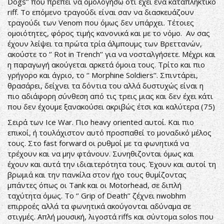
Dogs’’ που πρέπει να ομολογήσω ότι έχει ένα καταπληκτικό
riff. Το επόμενο τραγούδι είναι σαν να διασκευάζουν
τραγούδι των Venom που όμως δεν υπάρχει. Τέτοιες
ομοιότητες, φόρος τιμής κανονικά και με το νόμο. Αν σας
έχουν λείψει τα πρώτα τρία άλμπουμς των Βρεττανών,
ακούστε το ‘’ Rot in Trench’’ για να νοσταλγήσετε. Μέχρι και
η παραγωγή ακούγεται αρκετά όμοια τους. Τρίτο και πιο
γρήγορο και άγριο, το ‘’ Morphine Soldiers’’. Σπιντάρει,
θρασάρει, δείχνει τα δόντια του αλλά δυστυχώς είναι η
πιο αδιάφορη σύνθεση από τις τρεις μιας και δεν έχει κάτι
που δεν έχουμε ξανακούσει ακριβώς έτσι και καλύτερα (75)
Σειρά των Ice War. Πιο heavy oriented αυτοί. Και πιο
επικοί, ή τουλάχιστον αυτό προσπαθεί το μοναδικό μέλος
τους. Στο fast forward οι ρυθμοί με τα φωνητικά να
τρέχουν και να μην φτάνουν. Συνηθιζονται όμως και
έχουν και αυτά την ιδιαιτερότητα τους. Έχουν και αυτοί τη
βρωμιά και την πανκίλα στον ήχο τους θυμίζοντας
μπάντες όπως οι Tank και οι Motorhead, σε διπλή
ταχύτητα όμως. Το ‘’ Grip of Death’’ ζέχνει nwobhm
επιρροές αλλά τα φωνητικά ακούγονται αδύναμα σε
στιγμές. Απλή μουσική, λιγοστά riffs και σύντομα solos που