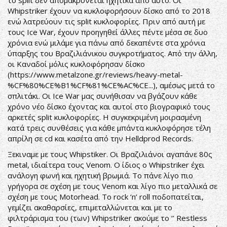
το split δεν απομακρύνεται ηχητικά από αυτό. Οι
Whipstriker έχουν να κυκλοφορήσουν δίσκο από το 2018
ενώ λατρεύουν τις split κυκλοφορίες. Πριν από αυτή με
τους Ice War, έχουν προηγηθεί άλλες πέντε μέσα σε δυο
χρόνια ενώ μιλάμε για πάνω από δεκαπέντε στα χρόνια
ύπαρξης του Βραζιλιάνικου συγκροτήματος. Από την άλλη,
οι Καναδοί μόλις κυκλοφόρησαν δίσκο
(
https://www.metalzone.gr/reviews/heavy-metal-
%CF%80%CE%B1%CF%81%CE%AC%CE...
), αμέσως μετά το
σπλιτάκι. Οι Ice War μας συνήθισαν να βγάζουν κάθε
χρόνο νέο δίσκο έχοντας και αυτοί στο βιογραφικό τους
αρκετές split κυκλοφορίες. Η συγκεκριμένη μοιρασμένη
κατά τρεις συνθέσεις για κάθε μπάντα κυκλοφόρησε τέλη
απρίλη σε cd και κασέτα από την Helldprod Records.
Ξεκιναμε με τους Whipstiker. Οι Βραζιλιάνοι αγαπάνε 80ς
metal, ιδιαίτερα τους Venom. Ο ίδιος ο Whipstriker έχει
ανάλογη φωνή και ηχητική βρωμιά. Το πάνε λίγο πιο
γρήγορα σε σχέση με τους Venom και λίγο πιο μεταλλικά σε
σχέση με τους Motorhead. Το rock ‘n’ roll ποδοπατείται,
γεμίζει ακαθαρσίες, επιμεταλλώνεται και με το
φιλτράρισμα του (των) Whipstriker ακούμε το ‘’ Restless