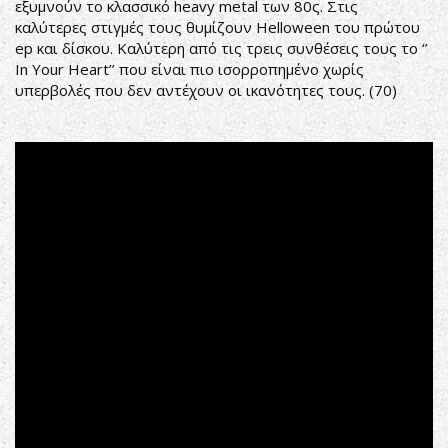
εξυμνούν το κλασσικό heavy metal των 80ς. Στις
καλύτερες στιγμές τους θυμίζουν Helloween του πρώτου
ep και δίσκου. Καλύτερη από τις τρεις συνθέσεις τους το ‘’
In Your Heart’’ που είναι πιο ισορροπημένο χωρίς
υπερβολές που δεν αντέχουν οι ικανότητες τους. (70)