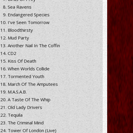
Sea Ravens
Endangered Species
I’ve Seen Tomorrow
Bloodthirsty
Mud Party
Another Nail In The Coffin
CD2
Kiss Of Death
When Worlds Collide
Tormented Youth
March Of The Amputees
M.A.S.A.B.
A Taste Of The Whip
Old Lady Drivers
Tequila
The Criminal Mind
Tower Of London (Live)