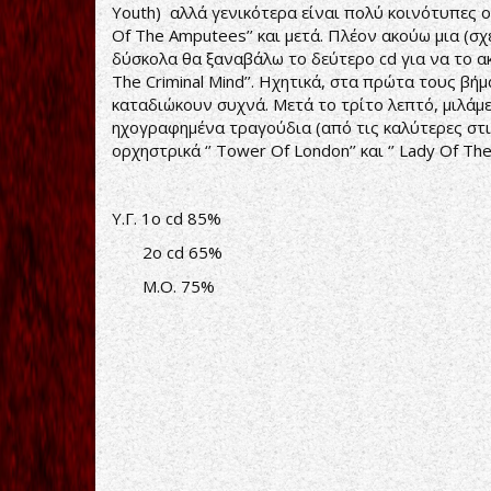
Youth) αλλά γενικότερα είναι πολύ κοινότυπες ο
Of The Amputees’’ και μετά. Πλέον ακούω μια (σχ
δύσκολα θα ξαναβάλω το δεύτερο cd για να το ακ
The Criminal Mind’’. Ηχητικά, στα πρώτα τους βήμ
καταδιώκουν συχνά. Μετά το τρίτο λεπτό, μιλάμ
ηχογραφημένα τραγούδια (από τις καλύτερες στι
ορχηστρικά ‘’ Tower Of London’’ και ‘’ Lady Of Th
Υ.Γ. 1ο cd 85%
2ο cd 65%
Μ.Ο. 75%