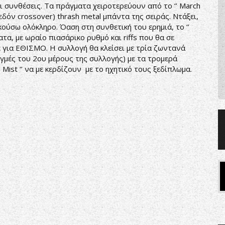
ι συνθέσεις. Τα πράγματα χειροτερεύουν από το ‘’ March
εδόν crossover) thrash metal μπάντα της σειράς. Ντάξει,
ούσω ολόκληρο. Όαση στη συνθετική του ερημιά, το ‘’
ατα, με ωραίο πιασάρικο ρυθμό και riffs που θα σε
ε για ΕΘΙΣΜΟ. Η συλλογή θα κλείσει με τρία ζωντανά
γμές του 2ου μέρους της συλλογής) με τα τρομερά
e Mist ‘’ να με κερδίζουν με το ηχητικό τους ξεδίπλωμα.