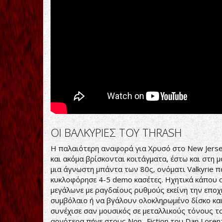
Into
Hell
+
Lyrics
Video
HD
ΟΙ ΒΑΛΚΥΡΙΕΣ ΤΟΥ THRASH
Η παλαιότερη αναφορά για Χρυσό στο New Jerse
και ακόμα βρίσκονται κοιτάγματα, έστω και στη 
μια άγνωστη μπάντα των 80ς, ονόματι Valkyrie π
κυκλοφόρησε 4-5 demo κασέτες. Ηχητικά κάπου α
μεγάλωνε με ραγδαίους ρυθμούς εκείνη την εποχ
συμβόλαιο ή να βγάλουν ολοκληρωμένο δίσκο και
συνέχισε σαν μουσικός σε μεταλλικούς τόνους τ
αργότερα πήγε στους Non- Fiction του Dan Lore