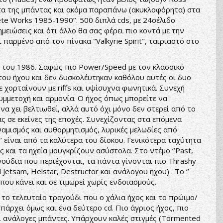
τα της μπάντας και ακόμα παραπάνω (ακυκλοφόρητα) στα
ete Works 1985-1990’’. 500 διπλά cds, με 24σέλιδο
μειώσεις και ότι άλλο θα σας φέρει πιο κοντά με την
αρμένο από τον πίνακα "Valkyrie Spirit", ταιριαστό στο
 του 1986. Σαφώς πιο Power/Speed με τον κλασσικό
 του ήχου και δεν δυσκολέυτηκαν καθόλου αυτές οι δυο
ε χορταίνουν με riffs και υψίσυχνα φωνητικά. Συνεχή
υμμετοχή και αρμονία. Ο ήχος όπως μπορείτε να
να χει βελτιωθεί, αλλά αυτό όχι μόνο δεν στερεί από το
ς σε εκείνες της εποχές. Συνεχίζοντας στα επόμενα
ναμισμός και αυθορμητισμός, λυρικές μελωδίες από
ll’’ είναι από τα καλύτερα του δίσκου. Γενικότερα ταχύτητα
και τα ηχεία μουγκρίζουν ασύστολα. Στο ντέμο ‘’Past,
αγούδια που περιέχονται, τα πάντα γίνονται πιο Thrashy
Jetsam, Helstar, Destructor και ανάλογου ήχου) . To ‘’
 που κάνει και σε τιμωρεί χωρίς ενδοιασμούς.
το τελευταίο τραγούδι που ο χάλια ήχος και το πρώιμο/
πάρχει όμως και ένα δεύτερο cd. Πιο άγριος ήχος, πιο
εί ανάλογες μπάντες. Υπάρχουν καλές στιγμές (Tormented