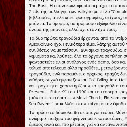
The Boss. Η επανακυκλοφορία περιέχει τα άπαν
2 cds της συλλογής των Valkyrie με τίτλο ‘’Compl
βιβλιαράκι, ατελείωτες φωτογραφίες, στίχους, ση
μπάντα. Το όμορφο, ασπρόμαυρο εξώφυλλο είναι π
όνομα της μπάντας αλλά όχι στον ήχο τους.
Τα δυο πρώτα τραγούδια έρχονται από το ντέμο
Αμερικάνικο ήχο. Γενικότερα είμαι λάτρης αυτού
συνθέσεις να με πείσουν. Δυναμικά τραγούδια, σ
γεμίσματα και λούπες, όλα τα όργανα σε πλήρη σ
φανταστείτε είναι ανάλογος ενός demo, όσο και 
τελικό αποτέλεσμα αλλά προσθέτει, μεταφέροντα
τραγούδια, ενώ παραμένει ο αρχικός, τραχύς δυ
κιθάρες συχνά εμφανίζονται. Το’’ Falling Into He
και τραχύτητα χαρακτηρίζουν τα τραγούδια τους 
Present … Future?’’ του 1990 και τα τέσσερα τρ
(πάντοτε στα όρια των Metal Church, Flotsam and 
Sea Ravens’’ σε κολλάει στον τοίχο με την έφοδο
Το πρώτο cd δύσκολα θα σε απογοητεύσει. Μόνο 
ανώριμο παίξιμο του φέρνει punk καταστάσεις. Υ
άμεσος αλλά και πιο μέτριος για να ανταγωνιστ