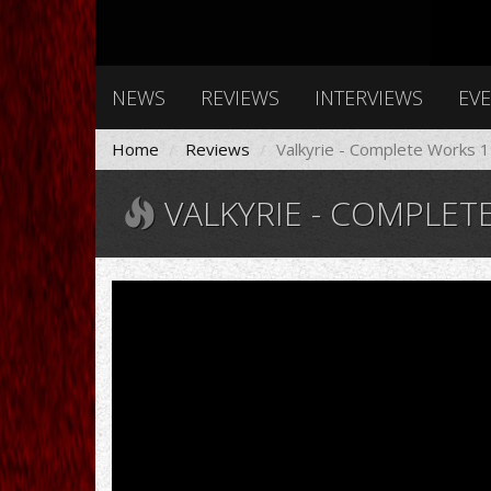
NEWS
REVIEWS
INTERVIEWS
EV
Home
Reviews
Valkyrie - Complete Works
VALKYRIE - COMPLET
VALKYRIE
(USA
-
New
Jersey)
-
Falling