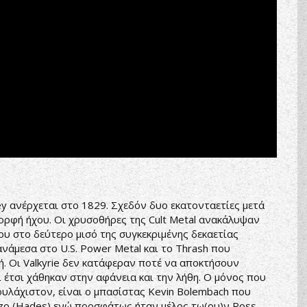
y ανέρχεται στο 1829. Σχεδόν δυο εκατονταετίες μετά
μορφή ήχου. Οι χρυσοθήρες της Cult Metal ανακάλυψαν
ου στο δεύτερο μισό της συγκεκριμένης δεκαετίας
νάμεσα στο U.S. Power Metal και το Thrash που
ή. Οι Valkyrie δεν κατάφεραν ποτέ να αποκτήσουν
 έτσι χάθηκαν στην αφάνεια και την λήθη. Ο μόνος που
ουλάχιστον, είναι ο μπασίστας Kevin Bolembach που
nzo (Hades) ενώ προσφάτως ήταν μέλος τω(ου)ν Ross