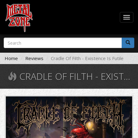
Togg
navig
Skip
Search
to
form
main
Search
content
Home
Reviews
Cradle Of Filth - Existence Is Futile
CRADLE OF FILTH - EXISTENCE IS FUTILE
1000x1000.jpg