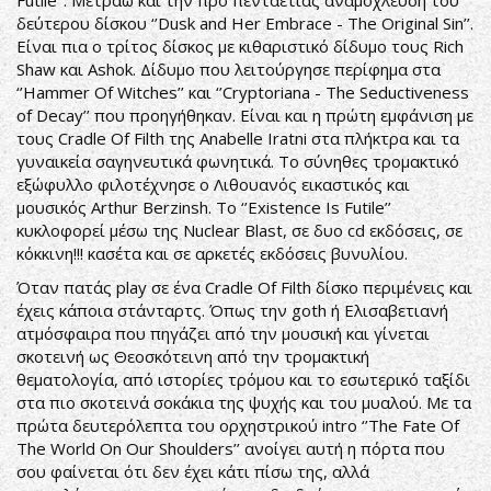
Futile’’. Μετράω και την προ πενταετίας αναμόχλευση του
δεύτερου δίσκου ‘’Dusk and Her Embrace - The Original Sin’’.
Είναι πια ο τρίτος δίσκος με κιθαριστικό δίδυμο τους Rich
Shaw και Ashok. Δίδυμο που λειτούργησε περίφημα στα
‘’Hammer Of Witches’’ και ‘’Cryptoriana - The Seductiveness
of Decay’’ που προηγήθηκαν. Είναι και η πρώτη εμφάνιση με
τους Cradle Of Filth της Anabelle Iratni στα πλήκτρα και τα
γυναικεία σαγηνευτικά φωνητικά. Το σύνηθες τρομακτικό
εξώφυλλο φιλοτέχνησε ο Λιθουανός εικαστικός και
μουσικός Arthur Berzinsh. Το ‘’Existence Is Futile’’
κυκλοφορεί μέσω της Nuclear Blast, σε δυο cd εκδόσεις, σε
κόκκινη!!! κασέτα και σε αρκετές εκδόσεις βυνυλίου.
Όταν πατάς play σε ένα Cradle Of Filth δίσκο περιμένεις και
έχεις κάποια στάνταρτς. Όπως την goth ή Ελισαβετιανή
ατμόσφαιρα που πηγάζει από την μουσική και γίνεται
σκοτεινή ως Θεοσκότεινη από την τρομακτική
θεματολογία, από ιστορίες τρόμου και το εσωτερικό ταξίδι
στα πιο σκοτεινά σοκάκια της ψυχής και του μυαλού. Με τα
πρώτα δευτερόλεπτα του ορχηστρικού intro ‘’The Fate Of
The World On Our Shoulders’’ ανοίγει αυτή η πόρτα που
σου φαίνεται ότι δεν έχει κάτι πίσω της, αλλά