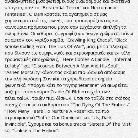
ανακαλύπτεις μισοφωτισμένους διαδρόμους και σκοτεινά
υπόγεια, σαν τα ‘’Existential Terror’’ και Necromantic
Fantasies’’. Ο Dani κρατάει τα αγαπημένα σε μας
χαρακτηριστικά της φωνής του προσαρμόζοντας και
καινούρια πράματα που μόνο σαν ευχάριστη έκπληξη τα
εκλαμβάνω. Οι κιθάρες ζωγραφίζουν heavy χρώματα, πάνω
σε αυτόν τον γκρίζο καμβά, ‘’Crawling King Chaos’’, ‘’Black
Smoke Curling From The Lips Of War’’, μαζί με τα πλήκτρα
που δίνουν τις συμφωνικές και ατμοσφαιρικές και εν τέλη
τρομακτικές αποχρώσεις, ‘’Here Comes A Candle - (Infernal
Lullaby)’’ και ‘’Discourse Between A Man And His Soul’’,
‘’Ashen Mortality’’κάνοντας ακόμα πιο ιδανικά απόκοσμη
την όλη ακρόαση. Συν και τα χορωδιακά σε σημεία
φωνητικά. Υπάρχει κάτι το ‘’Nymphetamine’’ να αιωρείται
μαζί με τα καινούρια Cradle Of Filth στοιχεία των
τελευταίων, τριών πια, δίσκων. Έτσι το ταξίδι στο σκότος
συνεχίζεται με τα κιθαριστικά ‘’The Dying Of The Embers’’,
‘’How Many Tears To Nurture A Rose’’ και τα πιο
ατμοσφαιρικά ‘’Suffer Our Dominion’’ και ‘’Us, Dark,
Invincible’’. Έχουμε και τα bonus tracks ‘’Sisters Of The Mist’’
και ‘’Unleash The Hellion’’.