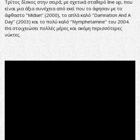
Τρίτος δίσκος στην σειρά, με σχετικά σταθερό line up, που
είναι μια άξια συνέχεια από εκεί που το άφησαν με το
άφθαστο ‘’Midian’’ (2000), το απλά καλό ‘’Damnation And A
Day’’ (2003) και το πολύ καλό ‘’Nymphetamine’’ του 2004.
Θα στοιχειώσει πολλές μέρες και ακόμη περισσότερες
νύκτες.