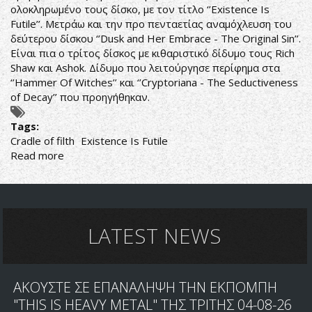
ολοκληρωμένο τους δίσκο, με τον τίτλο ‘’Existence Is
Futile’’. Μετράω και την προ πενταετίας αναμόχλευση του
δεύτερου δίσκου ‘’Dusk and Her Embrace - The Original Sin’’.
Είναι πια ο τρίτος δίσκος με κιθαριστικό δίδυμο τους Rich
Shaw και Ashok. Δίδυμο που λειτούργησε περίφημα στα
‘’Hammer Of Witches’’ και ‘’Cryptoriana - The Seductiveness
of Decay’’ που προηγήθηκαν.
Tags:
Cradle of filth
Existence Is Futile
Read more
about
ΟΛΑ
ΕΙΝΑΙ
ΓΚΡΙΖΟΣ
ΑΤΜΟΣ
LATEST NEWS
ΑΚΟΥΣΤΕ ΣΕ ΕΠΑΝΑΛΗΨΗ ΤΗΝ ΕΚΠΟΜΠΗ
"THIS IS HEAVY METAL" ΤΗΣ ΤΡΙΤΗΣ 04-08-26