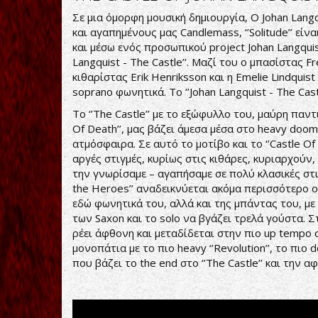
Σε μια όμορφη μουσική δημιουργία, Ο Johan Lan
και αγαπημένους μας Candlemass, ‘’Solitude’’ είν
και μέσω ενός προσωπικού project Johan Langquist
Langquist - The Castle’’. Μαζί του ο μπασίστας Fr
κιθαρίστας Erik Henriksson και η Emelie Lindqui
soprano φωνητικά. Το ‘’Johan Langquist - The Cas
To ‘’The Castle’’ με το εξώφυλλο του, μαύρη παν
Of Death’’, μας βάζει άμεσα μέσα στο heavy doom
ατμόσφαιρα. Σε αυτό το μοτίβο και το ‘’Castle O
αργές στιγμές, κυρίως στις κιθάρες, κυριαρχούν
την γνωρίσαμε – αγαπήσαμε σε πολύ κλασικές στιγ
the Heroes’’ αναδεικνύεται ακόμα περισσότερο ο
εδώ φωνητικά του, αλλά και της μπάντας του, με 
των Saxon και το solo να βγάζει τρελά γούστα. Στ
ρέει άφθονη και μεταδίδεται στην πιο up tempo σ
μονοπάτια με το πιο heavy ‘’Revolution’’, το πιο d
που βάζει το the end στο ‘’The Castle’’ και την α