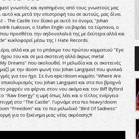
gquist γνωστός και αγαπημένος από τους γνωστούς μας
αι αυτό και μετά την επιστροφή του σε αυτούς, μας δίνει
 - The Castle τον δίσκο με αυτό το όνομα, ‘’Johan
edrik Isaksson, ο Stafen Englin να βαράει τα τύμπανα, ο
st που προσθέτει την αηδονολαλιά της με δεύτερα αλλά και
tle’’ κυκλοφορεί μέσω της I Hate Records.
τιέρα, αλλά και με το μπάσιμο του πρώτου κομματιού ‘’Eye
 ήχου του και σε μια σκοτεινή αλλά άκρως metal
f My Dreams’’ που ακολουθεί. Η μελωδία και οι σκοτεινές
, μαζί με την doom φωνή του Johan Langquist που φυσικά
μές για τον ήχο. Σε ένα epic/doom κομμάτι ‘’Where Are
 επικολυρισμός του Johan Langquist και στα πιο βραχνά
το ρεφρέν να φέρνει στον νου ακόμα και τον Biff Byford
ο ‘’Raw Energy’’ η ωμή όπως λέει και ο τίτλος ενέργεια
τιγμή στο ‘’The Castle’’. Γυρνάμε στα πιο heavy/doom
oom ‘’Freedom’’ και το πιο μελωδικό ‘’Bird Of Sadness’’
φορμή για το ξεκίνημα μιας νέας ακρόασης!!!