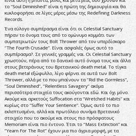
είναι αυτή η μπάντα, μόλις και μετά βίας δύο χρονών και
το ‘’Soul Diminished’’ είναι η πρώτη της δημιουργία και θα
κυκλοφορήσει σε λίγες μέρες μέσω της Redefining Darkness
Records.
Ένα εύλογο συμπέρασμα είναι ότι οι Celestial Sanctuary
πήραν το όνομα τους από το ομώνυμο κομμάτι των
συμπατριωτών τους Bolt Thrower από τον υπερδίσκαρο
‘’The Fourth Crusade’’. Είναι ασφαλές όμως αυτό το
συμπέρασμα?. Σε γενικές γραμμές ναι. Οι Celestial Sanctuary
χρωστούν, πέρα από το δανεικό αυτό όνομα τους και άλλα
στους βετεράνους του Βρετανικού death metal. Το τίγκα
death metal εξώφυλλο, λίγο φέρνει σε αυτά των Bolt
Thrower, αλλά με το που μπαίνουν τα ‘’Rid the Gormless’’,
‘’Soul Diminished’’, ‘’Relentless Savagery’’ ακόμα
περισσότερα στοιχεία τους ακούγονται εδώ. Και όχι μόνο.
Ακούμε και αρκετούς Suffocation στα ‘’Wretched Habits’’ και
κυρίως στο ‘’Suffer Your Sentience’’. Όμως αυτό το πιο
εκλεπτυσμένο, αλλά και πρωτόλειο συνάμα Βρετανικό
στοιχείο που το ακούμε και στους πιο πρόσφατους
Memoriam είναι πιο έντονο. Έτσι το ‘’Mass Extinction’’ και
‘’Yearn For The Rot’’ έχουν μια πιο άγρια μορφή, με τα