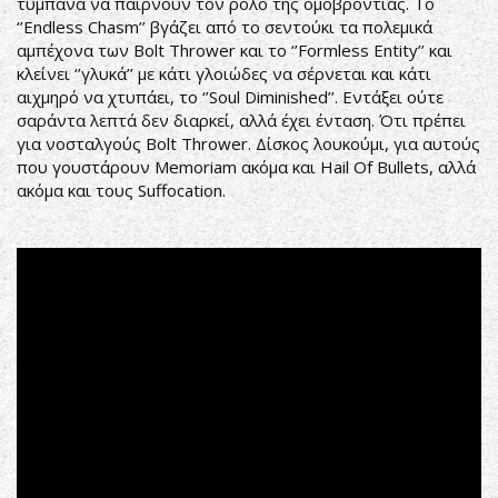
τύμπανα να παίρνουν τον ρόλο της ομοβροντίας. Το
‘’Endless Chasm’’ βγάζει από το σεντούκι τα πολεμικά
αμπέχονα των Bolt Thrower και το ‘’Formless Entity’’ και
κλείνει ‘’γλυκά’’ με κάτι γλοιώδες να σέρνεται και κάτι
αιχμηρό να χτυπάει, το ‘’Soul Diminished’’. Εντάξει ούτε
σαράντα λεπτά δεν διαρκεί, αλλά έχει ένταση. Ότι πρέπει
για νοσταλγούς Bolt Thrower. Δίσκος λουκούμι, για αυτούς
που γουστάρουν Memoriam ακόμα και Hail Of Bullets, αλλά
ακόμα και τους Suffocation.