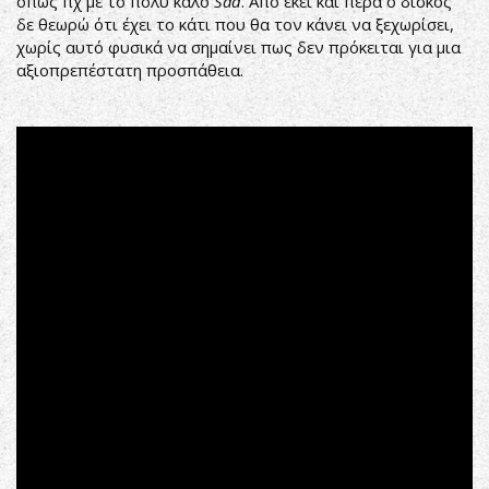
όπως πχ με το πολύ καλό
Sad
. Από εκεί και πέρα ο δίσκος
δε θεωρώ ότι έχει το κάτι που θα τον κάνει να ξεχωρίσει,
χωρίς αυτό φυσικά να σημαίνει πως δεν πρόκειται για μια
αξιοπρεπέστατη προσπάθεια.