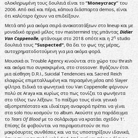
ολοκληρωμένη τους δουλειά είναι το
“Moneycracy”
του
2006. Από εκεί και πέρα, κάποια διάσπαρτα demos, είναι
ότι καλύτερο έχουν να επιδείξουν.
Μετά από μια ακόμα σειρά ανακατατάξεων στο lineup και με
μοναδικό αρχικό μέλος τον mastermind της μπάντας
Didier
η
Van Coppenolle
, φτάνουμε στο 2018 οπότε και η 2
studio
δουλειά τους
"Suspected"
, θα δει το φως της μέρας,
αυτοχρηματοδοτούμενη για μια ακόμα φορά.
Μουσικά οι Trouble Agency κινούνται στο χώρο του thrash
και ακόμα πιο συγκεκριμένα, στο crossover. Βγάζουν έτσι
μια αίσθηση D.R.I., Suicidal Tendencies και Sacred Reich
ελαφρώς επιμεταλλωμένη και περασμένη μέσα από Slayer
φίλτρα. Ειδικά τα φωνητικά του Van Coppenolle φέρνουν
πολύ σε Araya και κυρίως στο πως τονίζει τα φωνήεντα
στο τέλος των λέξεων. Το παίξιμο τους είναι γενικά
αξιοπρεπέστατο και ιδιαίτερη αναφορά πρέπει να γίνει
στα solo που κοσμούν το album. Ακούστε για παράδειγμα
το
Tears Of Blood
με το σολάρισμα να κρατάει σχεδόν 1’.
Επίσης δε φοβούνται να πειραματιστούν σε πιο
μακρόσυρτες συνθέσεις και να τις υποστηρίξουν ιδανικά,