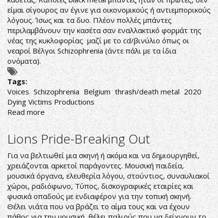
είμαι σίγουρος αν έγινε για οικονομικούς ή αντιεμπορικούς
λόγους. Ίσως και τα δυο. Πλέον πολλές μπάντες
περιλαμβάνουν την κασέτα σαν εναλλακτικό φορμάτ της
νέας της κυκλοφορίας μαζί με το cd/βινύλιο όπως οι
νεαροί Βέλγοι Schizophrenia (άντε πάλι με τα ίδια
ονόματα).
Tags:
Voices
Schizophrenia
Belgium
thrash/death metal
2020
Dying Victims Productions
Read more
about
ΣΧΙΖΟΦΡΕΝΗΣ
ΘΡΑΣΑΔΙΚΗ
Lions Pride-Breaking Out
ΜΑΝΙΑ
Για να βελτιωθεί μια σκηνή ή ακόμα και να δημιουργηθεί,
χρειάζονται αρκετοί παράγοντες. Μουσική παιδεία,
μουσικά όργανα, ελευθερία λόγου, στούντιος, συναυλιακοί
χώροι, ραδιόφωνο, Τύπος, δισκογραφικές εταιρίες και
φυσικά οπαδούς με ενδιαφέρον για την τοπική σκηνή.
Θέλει νιάτα που να βράζει το αίμα τους και να έχουν
πάθος για την μουσική, θέλει παλιούς που να δείχνουν το