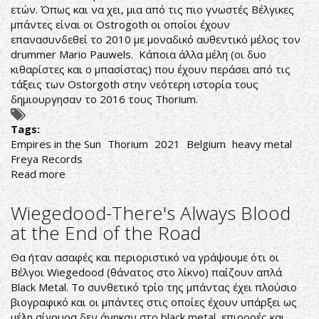
ετών. Όπως και να χει, μια από τις πιο γνωστές Βέλγικες
μπάντες είναι οι Ostrogoth οι οποίοι έχουν
επανασυνδεθεί το 2010 με μοναδικό αυθεντικό μέλος τον
drummer Mario Pauwels. Κάποια άλλα μέλη (οι δυο
κιθαρίστες και ο μπασίστας) που έχουν περάσει από τις
τάξεις των Ostorgoth στην νεότερη ιστορία τους
δημιουργησαν το 2016 τους Thorium.
Tags:
Empires in the Sun
Thorium
2021
Belgium
heavy metal
Freya Records
Read more
about
Thorium-
Empires
Wiegedood-There's Always Blood
in
at the End of the Road
the
Sun
Θα ήταν ασαφές και περιοριστικό να γράψουμε ότι οι
Βέλγοι Wiegedood (θάνατος στο λίκνο) παίζουν απλά
Black Metal. Το συνθετικό τρίο της μπάντας έχει πλούσιο
βιογραφικό και οι μπάντες στις οποίες έχουν υπάρξει ως
μέλη σίγουρα δεν άνηκαν στο black metal, επιρροές και