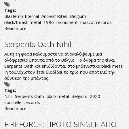
Tags:
Blasfemia Eternal
Ancient Rites
Belgium
black/thrash metal
1996
monument
mascot records
Read more
about
Ancient
Rites-
Serpents Oath-Nihil
Blasfemia
Eternal
Αυτή τη φορά καλούμαστε να ανακαλύψουμε μια
ολόφρεσκια μπάντα από το Βέλγιο. Το όνομα της είναι
Serpents Oath και επιδίδονται στο μηδενιστικό black metal
ή τουλάχιστον έτσι διαδίδει το τρίο που αποτελεί την
σύνθεση της μπάντας.
Tags:
Nihil
Serpents Oath
black metal
Belgium
2020
soulseller records
Read more
about
Serpents
Oath-
FIREFORCE: ΠΡΩΤΟ SINGLE ΑΠΟ
Nihil