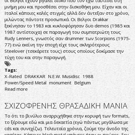
οι Βέλγοι έχουν βγάλει δίσκο που τον έχω ταυτίσει στη
ΝΕΟ
μνήμη μου και προσθέσει στην δισκοθήκη μου. Είχαν και οι
ΔΙΣΚΟ
Ιταλοί κάποιες καλές στιγμές αλλά δεν άντεξαν στο χρόνο,
μιλώντας πάντοτε προσωπικά. Οι Βελγοι Drakkar
ξεκίνησαν το 1983 και κυκλοφόρησαν δυο demos (1985 και
1987 αντίστοιχα) σε παραγωγή του συμπατριώτη τους
Rudy Lenners, γνωστός σαν drummer των Scorpions (1975-
77) ενώ εκείνη την εποχή είχε τους σκληρότερους
Steelover (τσεκάρετε τους) στους οποίους δοκίμασε την
τύχη του και στην παραγωγή.
Tags:
X-Rated
DRAKKAR
N.E.W. Musidisc
1988
Power/Speed Metal
monument
Belgium
Read more
about
Drakkar-
X-
ΣΧΙΖΟΦΡΕΝΗΣ ΘΡΑΣΑΔΙΚΗ ΜΑΝΙΑ
Rated
Το ότι το βινύλιο αναρριχήθηκε στην κορυφή των formats,
το ξέρουμε εδώ και μια δεκαετία (εγώ πάντως μεγάλωσα με
cds και συνεχίζω). Τελευταία χρόνια, ζούμε την άνοδο της
κασέτας. Κάποιες black metal μπάντες ήταν οι πρώτες, δεν