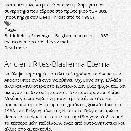
Metal. Και πως να μην είναι αφού μιλάμε για ενα
συγκρότημα που έδρασε στο πρώτο μισό των 80s.
(προυπήρχε σαν Deep Throat από το 1980).
Tags:
Battlefieldsμ Scavenger
Belgium
monument
1985
mausoleum records
heavy metal
Read more
about
Scavenger-
Battlefields
Ancient Rites-Blasfemia Eternal
Με θλίψη παρατηρώ, τα τελευταία χρόνια, το όνομα των
Ancient Rites σιγά σιγά να σβήνει. Όχι μόνο στην Ελλάδα
αλλά και γενικότερα στο εξωτερικό. Δεν διαφημίζονται, δεν
ακούγονται, δεν συζητιούνται, δεν ποστάρονται. Κρίμα.
Μιλάμε για μια Ελβετική μπάντα με ιδιαίτερο ήχο και
προσωπικότητα. Η ιστορία της μπάντας ξεκινά πίσω στο
1988, στη Βελγική πόλη της Ντιστ στο Βέλγιο με πρώτο
demo το ‘’Dark Ritual’’ του 1990. Την ίδια χρονιά, δυο από
τα τέσσερα μέλη πεθαίνουν, ένας από αυτοκινητιστικό και
άλλος από αυτοκτονία.