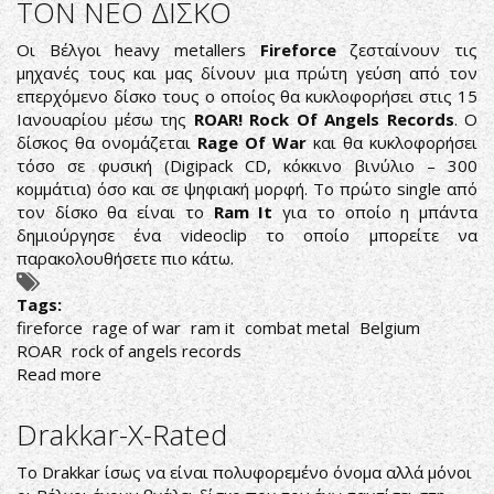
ΤΟΝ ΝΕΟ ΔΙΣΚΟ
Οι Βέλγοι heavy metallers
Fireforce
ζεσταίνουν τις
μηχανές τους και μας δίνουν μια πρώτη γεύση από τον
επερχόμενο δίσκο τους ο οποίος θα κυκλοφορήσει στις 15
Ιανουαρίου μέσω της
ROAR! Rock Of Angels Records
. Ο
δίσκος θα ονομάζεται
Rage Of War
και θα κυκλοφορήσει
τόσο σε φυσική (Digipack CD, κόκκινο βινύλιο – 300
κομμάτια) όσο και σε ψηφιακή μορφή. Το πρώτο single από
τον δίσκο θα είναι το
Ram It
για το οποίο η μπάντα
δημιούργησε ένα videoclip το οποίο μπορείτε να
παρακολουθήσετε πιο κάτω.
Tags:
fireforce
rage of war
ram it
combat metal
Belgium
ROAR
rock of angels records
Read more
about
FIREFORCE:
ΠΡΩΤΟ
Drakkar-X-Rated
SINGLE
ΑΠΟ
To Drakkar ίσως να είναι πολυφορεμένο όνομα αλλά μόνοι
ΤΟΝ