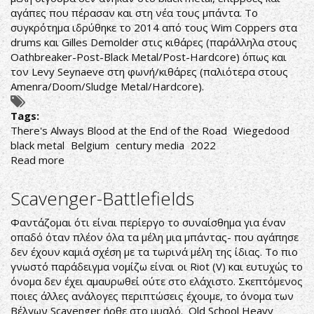
αγάπες που πέρασαν και στη νέα τους μπάντα. Το
συγκρότημα ιδρύθηκε το 2014 από τους Wim Coppers στα
drums και Gilles Demolder στις κιθάρες (παράλληλα στους
Oathbreaker-Post-Black Metal/Post-Hardcore) όπως και
τον Levy Seynaeve στη φωνή/κιθάρες (παλιότερα στους
Amenra/Doom/Sludge Metal/Hardcore).
Tags:
There's Always Blood at the End of the Road
Wiegedood
black metal
Belgium
century media
2022
Read more
about
Wiegedood-
There's
Scavenger-Battlefields
Always
Blood
Φαντάζομαι ότι είναι περίεργο το συναίσθημα για έναν
at
οπαδό όταν πλέον όλα τα μέλη μια μπάντας- που αγάπησε
the
δεν έχουν καμιά σχέση με τα τωρινά μέλη της ίδιας. Το πιο
End
γνωστό παράδειγμα νομίζω είναι οι Riot (V) και ευτυχώς το
of
όνομα δεν έχει αμαυρωθεί ούτε στο ελάχιστο. Σκεπτόμενος
the
ποιες άλλες ανάλογες περιπτώσεις έχουμε, το όνομα των
Road
Βέλγων Scavenger ήρθε στο μυαλό. Old School Heavy