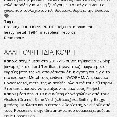
καλό παράδειγμα. Ας μη ξεφύγουμε. Το Βέλγιο είναι μια
χώρα που τουλάχιστον πληθυσμιακά θυμίζει την Ελλάδα.
Tags:
Breaking Out
LIONS PRIDE
Belgium
monument
heavy metal
1984
mausoleum records
Read more
about
Lions
Pride-
ΑΛΛΗ ΟΨΗ, ΙΔΙΑ ΚΟΨΗ
Breaking
Out
Κάποια στιγμή μέσα στο 2017-18 συναντήθηκαν ο ZZ Slop
(κιθάρες) και ο Lord Terrifiant ( φωνητικά), αμφότεροι σε
ακραίες μπάντες και αποφάσισαν ότι η αγάπη τους για το
πιο κλασσικο Metal τους ενώνει. NWOBHM, Αμερικάνικο
Power Metal, metal της Ανατολής, όλα αυτά τους εξίταραν.
Έτσι αποφάσισαν να φτιάξουν το δικό τους Project.
Κάπου μέσα στο 2018 η σύνθεση ολοκληρώθηκε από τους
Alcoloic (Drums), Slime Valdi (κιθάρες) και Sniffany Baggs
(μπάσο). Μάλιστα και ο έτερος κιθαρίστας, Valdi ήρθε από
τους Possession, την ίδια μπάντα που συμμετέχει μαζί με
τους Possession.