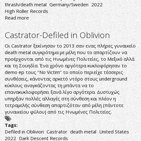
thrash/death metal
Germany/Sweden
2022
High Roller Records
Read more
about
Protector-
Excessive
Castrator-Defiled in Oblivion
Outburst
of
Οι Castrator ξεκίνησαν το 2013 σαν ενας πλήρες γυναικείο
Depravity
death metal συγκρότημα με μέλη που το απαρτίζουν να
προέρχονται από τις Ηνωμένες Πολιτείες, το Μεξικό αλλά
και τη Σουηδία. Ένα χρόνο αργότερα κυκλοφόρησαν το
demo ep τους ‘’No Victim’’ το οποίο περιείχε τέσσερις
συνθέσεις, κάνοντας αρκετό ντόρο στους underground
κύκλους αναγκάζοντας τη μπάντα να το
επανακυκλοφορήσει ξανά λίγο αργότερα. Δυστυχώς
υπηρξαν πολλές αλλαγές στη σύνθεση και πλέον η
τετραμελής σύνθεση απαρτιζόταν από μέλη (πάντοτε
γυναικείου φύλου) από τις Ηνωμένες Πολιτείες.
Tags:
Defiled in Oblivion
Castrator
death metal
United States
2022
Dark Descent Records