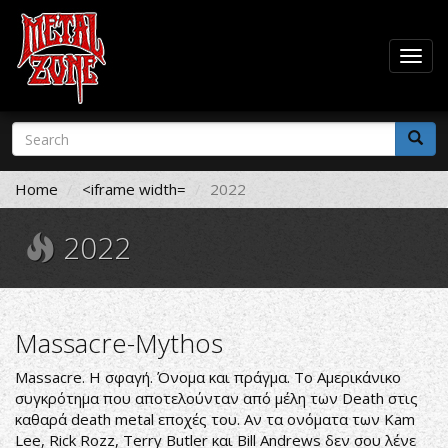
Togg
navig
Skip
Search
to
form
main
Search
content
Home
<iframe width=
2022
2022
Massacre-Mythos
Massacre. Η σφαγή. Όνομα και πράγμα. Το Αμερικάνικο
συγκρότημα που αποτελούνταν από μέλη των Death στις
καθαρά death metal εποχές του. Αν τα ονόματα των Kam
Lee, Rick Rozz, Terry Butler και Bill Andrews δεν σου λένε