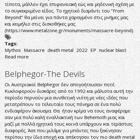
τίποτα, μάλλον έχει επιφανειακή εώς και μηδενική σχέση με
το συγκεκριμένο είδος. Το ηχητικό διαμάντι του ‘’From
Beyond’’ θα μείνει για πάντα χαραγμένο στις μνήμες μας
και κειμήλιο στις δισκοθήκες μας
(
https://www.metalzone.gr/monuments/massacre-beyond
).
Tags:
Mythos
Massacre
death metal
2022
EP
nuclear blast
Read more
about
Massacre-
Mythos
Belphegor-The Devils
Οι Αυστριακοί Belphegor δεν απογοήτευσαν ποτέ.
Κυκλοφορούν δισκάρες από το 1992 και μάλιστα αυτή την
περίοδο περνούν μια συνθετική νιότη με νέες ιδέες που
μετατρέπουν το τελευταίο τους πόνημα σε ένα πολύ
ενδιαφέρον άκουσμα. Θα ήταν κρίμα να τους αναφέραμε
σαν μια πολύ καλή εναλλακτική των Behemoth μιας και
μαζί με πολλά ηχητικά τους κοινά υπάρχουν και τεράστιες
διαφορές. Άσε που μιλάμε για μπάντες που ξεκίνησαν
περίπου την ίδια εποχή και απέκτησαν τον πιο death metal