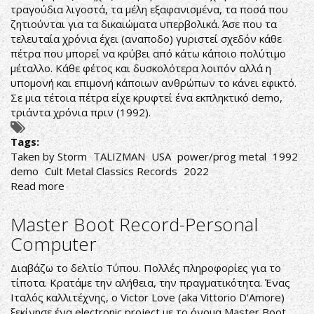
τραγούδια λιγοστά, τα μέλη εξαφανισμένα, τα ποσά που
ζητιούνται για τα δικαιώματα υπερβολικά. Άσε που τα
τελευταία χρόνια έχει (αναποδο) γυριστεί σχεδόν κάθε
πέτρα που μπορεί να κρύβει από κάτω κάποιο πολύτιμο
μέταλλο. Κάθε φέτος και δυσκολότερα λοιπόν αλλά η
υπομονή και επιμονή κάποιων ανθρώπων το κάνει εφικτό.
Σε μια τέτοια πέτρα είχε κρυφτεί ένα εκπληκτικό demo,
τριάντα χρόνια πριν (1992).
Tags:
Taken by Storm
TALIZMAN
USA
power/prog metal
1992
demo
Cult Metal Classics Records
2022
Read more
about
Talizman-
Taken
Master Boot Record-Personal
by
Computer
Storm
Διαβάζω το δελτίο Τύπου. Πολλές πληροφορίες για το
τίποτα. Κρατάμε την αλήθεια, την πραγματικότητα. Ένας
Ιταλός καλλιτέχνης, ο Victor Love (aka Vittorio D'Amore)
ξεκίνησε ένα electronic project με το όνομα Master Boot