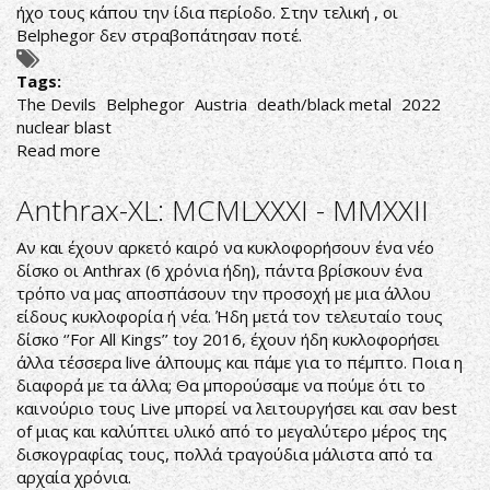
ήχο τους κάπου την ίδια περίοδο. Στην τελική , οι
Belphegor δεν στραβοπάτησαν ποτέ.
Tags:
The Devils
Belphegor
Austria
death/black metal
2022
nuclear blast
Read more
about
Belphegor-
The
Anthrax-XL: MCMLXXXI - MMXXII
Devils
Αν και έχουν αρκετό καιρό να κυκλοφορήσουν ένα νέο
δίσκο οι Anthrax (6 χρόνια ήδη), πάντα βρίσκουν ένα
τρόπο να μας αποσπάσουν την προσοχή με μια άλλου
είδους κυκλοφορία ή νέα. Ήδη μετά τον τελευταίο τους
δίσκο ‘’For All Kings’’ toy 2016, έχουν ήδη κυκλοφορήσει
άλλα τέσσερα live άλπουμς και πάμε για το πέμπτο. Ποια η
διαφορά με τα άλλα; Θα μπορούσαμε να πούμε ότι το
καινούριο τους Live μπορεί να λειτουργήσει και σαν best
of μιας και καλύπτει υλικό από το μεγαλύτερο μέρος της
δισκογραφίας τους, πολλά τραγούδια μάλιστα από τα
αρχαία χρόνια.