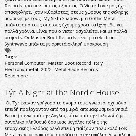
Records προ πενταετίας-εξαετίας. Ο Victor Love μας έχει
απασχολήσει (σαν κιθαρίστας) στους χώρους της σκληρής
μουσικής με τους My Sixth Shadow, μια Gothic Metal
μπάντα από τους οποίους έχουμε χάσει τα ίχνη εδώ και
πολλά χρόνια. Είναι που ο Victor ασχολείται και με πολλά
projects. Οι Master Boot Records είναι μια electronic
Synthwave μπάντα με αρκετά σκληρή υπόκρουση.
Tags:
Personal Computer
Master Boot Record
Italy
Electronic metal
2022
Metal Blade Records
Read more
about
Master
Boot
Týr-A Night at the Nordic House
Record-
Personal
Οι Tyr έκαναν γρήγορα το όνομα τους γνωστό, όχι μόνο
Computer
επειδή προέρχονταν από τα μικρά απομακρυσμένα νησιά
Faroe (πάνω από την Αγγλια, κάτω από την Ισλανδία) με
συνολικό πληθυσμό όσο μιας μεγάλης πόλης της
επαρχιακής Ελλάδας αλλά επειδή παίζουν πολύ καλό Folk
Metal,ήχος με αρκετούς αποδέκτες στην υφήλιο. Δεν μιλάμε