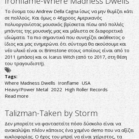
Ironflame-Where Madness Dwells
We
Shall
Το όνομα του Andrew Della Cagna ίσως να μην θυμίζει κάτι
Overcome
σε πολλούς. Και όμως ο 46χροος Αμερικανός
πολυοργανίστας μουσικός βρίσκεται πίσω από πολλές
μπάντες της μουσικής μας και μάλιστα σε διαφορετικά
ιδιώματα. Τα πιο σημαντικά που συνεχίζει ακάθεκτος ο
ίδιος και μας ενημερώνει ότι σύντομα θα ακούσουμε και
νέο υλικό είναι οι Brimstone στους οποίους είναι από το
2011 (μπάσο) και οι Icarus Witch (από το 2017, στη θέση
του τραγουδιστή).
Tags:
Where Madness Dwells
Ironflame
USA
Heavy/Power Metal
2022
High Roller Records
Read more
about
Ironflame-
Where
Talizman-Taken by Storm
Madness
Dwells
Δεν μπορείτε να φανταστείτε πόσο δύσκολο είναι να
ανακαλύψει πλέον κάποιος ένα χαμένο demo που να αξίζει
κυκλοφορίας. Ο ήχος του μπρεί να είναι χείριστος, τα