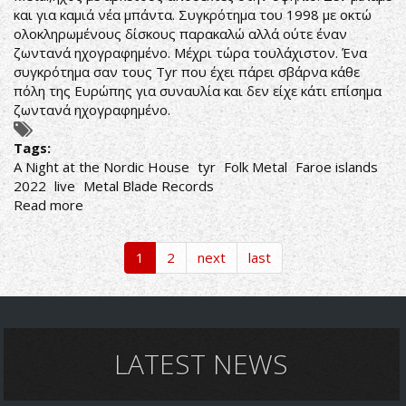
και για καμιά νέα μπάντα. Συγκρότημα του 1998 με οκτώ
ολοκληρωμένους δίσκους παρακαλώ αλλά ούτε έναν
ζωντανά ηχογραφημένο. Μέχρι τώρα τουλάχιστον. Ένα
συγκρότημα σαν τους Tyr που έχει πάρει σβάρνα κάθε
πόλη της Ευρώπης για συναυλία και δεν είχε κάτι επίσημα
ζωντανά ηχογραφημένο.
Tags:
A Night at the Nordic House
tyr
Folk Metal
Faroe islands
2022
live
Metal Blade Records
Read more
about
Týr-
A
1
2
next
last
Night
at
the
Nordic
House
LATEST NEWS