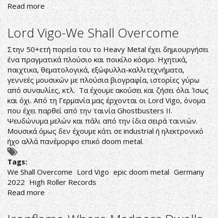
Read more
about
Castrator-
Defiled
Lord Vigo-We Shall Overcome
in
Oblivion
Στην 50+ετή πορεία του το Heavy Metal έχει δημιουργήσει
ένα πραγματικά πλούσιο και ποικίλο κόσμο. Ηχητικά,
παιχτικα, θεματολογικά, εξώφυλλα-καλλιτεχνήματα,
γεννεές μουσικών με πλούσια βιογραφία, ιστορίες γύρω
από συναυλίες, κτλ. Τα έχουμε ακούσει και ζήσει όλα. Ίσως
και όχι. Από τη Γερμανία μας έρχονται οι Lord Vigo, όνομα
που έχει παρθεί από την ταινία Ghostbusters II.
Ψευδώνυμα μελών και πάλι από την ίδια σειρά ταινιών.
Μουσικά όμως δεν έχουμε κάτι σε industrial ή ηλεκτρονικό
ήχο αλλά πανέμορφο επικό doom metal.
Tags:
We Shall Overcome
Lord Vigo
epic doom metal
Germany
2022
High Roller Records
Read more
about
Lord
Vigo-