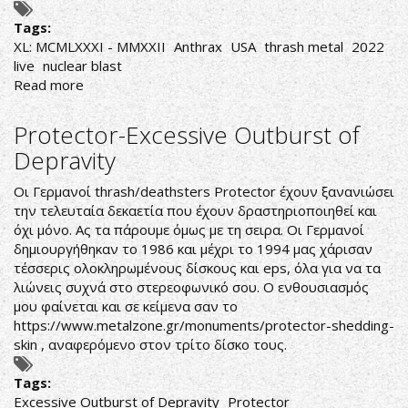
Tags:
XL: MCMLXXXI - MMXXII
Anthrax
USA
thrash metal
2022
live
nuclear blast
Read more
about
Anthrax-
XL:
Protector-Excessive Outburst of
MCMLXXXI
Depravity
-
MMXXII
Οι Γερμανοί thrash/deathsters Protector έχουν ξανανιώσει
την τελευταία δεκαετία που έχουν δραστηριοποιηθεί και
όχι μόνο. Ας τα πάρουμε όμως με τη σειρα. Οι Γερμανοί
δημιουργήθηκαν το 1986 και μέχρι το 1994 μας χάρισαν
τέσσερις ολοκληρωμένους δίσκους και eps, όλα για να τα
λιώνεις συχνά στο στερεοφωνικό σου. Ο ενθουσιασμός
μου φαίνεται και σε κείμενα σαν το
https://www.metalzone.gr/monuments/protector-shedding-
skin
, αναφερόμενο στον τρίτο δίσκο τους.
Tags:
Excessive Outburst of Depravity
Protector