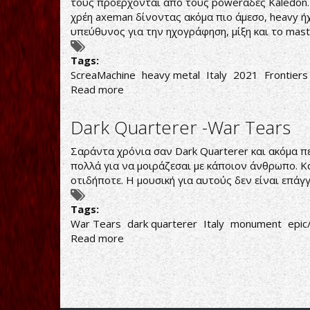
τους προέρχονται από τους powerάδες Kaledon. Γι
χρέη axeman δίνοντας ακόμα πιο άμεσο, heavy ήχ
υπεύθυνος για την ηχογράφηση, μίξη και το mast
Tags:
ScreaMachine
heavy metal
Italy
2021
Frontiers
Read more
about
ScreaMachine-
ScreaMachine
Dark Quarterer -War Tears
Σαράντα χρόνια σαν Dark Quarterer και ακόμα π
πολλά για να μοιράζεσαι με κάποιον άνθρωπο. Και
οτιδήποτε. Η μουσική για αυτούς δεν είναι επάγ
Tags:
War Tears
dark quarterer
Italy
monument
epic
Read more
about
Dark
Quarterer
-
War