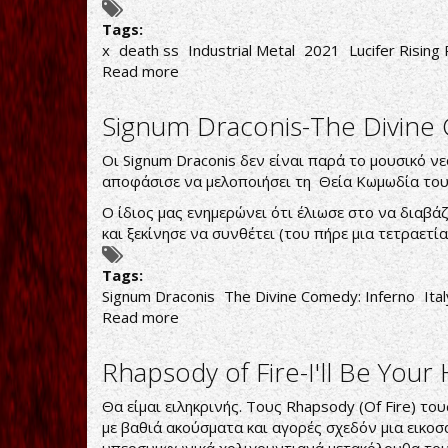
Tags:
x
death ss
Industrial Metal
2021
Lucifer Rising
Read more
about
Death
SS-
Signum Draconis-The Divine
X
Οι Signum Draconis δεν είναι παρά το μουσικό ν
αποφάσισε να μελοποιήσει τη Θεία Κωμωδία του 
Ο ίδιος μας ενημερώνει ότι έλιωσε στο να διαβάζ
και ξεκίνησε να συνθέτει (του πήρε μια τετραετία
Tags:
Signum Draconis
The Divine Comedy: Inferno
Ital
Read more
about
Signum
Draconis-
Rhapsody of Fire-I'll Be Your
The
Divine
Θα είμαι ειληκρινής. Τους Rhapsody (Of Fire) τ
Comedy:
με βαθιά ακούσματα και αγορές σχεδόν μια εικο
Inferno