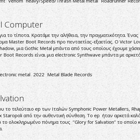
nt
Venom
heavy/Speed/Thrash Metal metal
Roadrunner Reco
al Computer
 το τίποτα. Κρατάμε την αλήθεια, την πραγματικότητα. Ένας Ιτα
όνομα Master Boot Records προ πενταετίας-εξαετίας. Ο Victor L
hadow, μια Gothic Metal μπάντα από τους οποίους έχουμε χάσει 
ter Boot Records είναι μια electronic Synthwave μπάντα με αρκε
lectronic metal
2022
Metal Blade Records
lvation
ου το τελεύταιο ep των Ιταλών Symphonic Power Metallers, Rha
ex Staropoli από την αυθεντική σύνθεση. Το ep ήταν αρκετά καλό
ω το ολοκληρωμένο πόνημα τους ‘’Glory for Salvation’’ το οποίο
α.