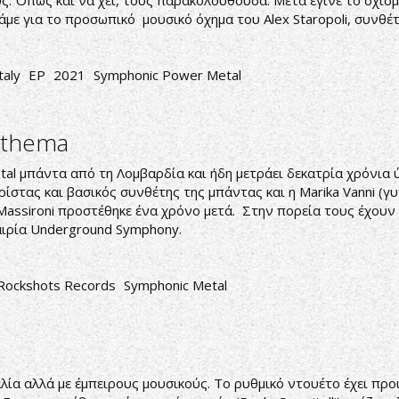
 Όπως και να χει, τους παρακολουθούσα. Μετά έγινε το σχίσμα
λάμε για το προσωπικό μουσικό όχημα του Alex Staropoli, συνθέ
taly
EP
2021
Symphonic Power Metal
nathema
etal μπάντα από τη Λομβαρδία και ήδη μετράει δεκατρία χρόνια ύ
αρίστας και βασικός συνθέτης της μπάντας και η Marika Vanni (γ
Massironi προστέθηκε ένα χρόνο μετά. Στην πορεία τους έχουν 
αιρία Underground Symphony.
Rockshots Records
Symphonic Metal
ία αλλά με έμπειρους μουσικούς. Το ρυθμικό ντουέτο έχει προι