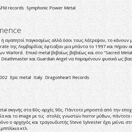
AFM records
Symphonic Power Metal
mence
 ή αγαπητοί παγκοσμίως αλλά όσοι τους λάτρεψαν, το κάνουν μέ
larate της Λομβαρδίας έφτιαξαν μια μπάντα το 1997 και πήραν
ων Warlord. Επικό metal βεβαίως βεβαίως και στο ‘’Sacred Metal
ς Deathmaster και Guardian Angel να παραμένουν φυσικά ως βασ
002
Epic metal
Italy
Dragonheart Records
tal σκηνής στα 80ς-αρχές 90ς. Πάντοτε μπροστά από την εποχή
ία και το image με τις στολές γνωστών horror μύθων, πάντοτε 
μόνο ο αρχηγός και τραγουδιστής Steve Sylvester έχει μείνει σ
μππλίκια κτλ.