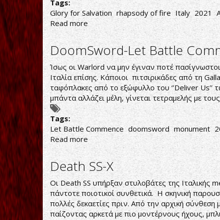
Tags:
Glory for Salvation
rhapsody of fire
Italy
2021
Read more
about
Rhapsody
of
DoomSword-Let Battle Com
Fire-
Glory
Ίσως οι Warlord να μην έγιναν ποτέ πασίγνωστοι
for
Ιταλία επίσης. Κάποιοι πιτσιρικάδες από τη Gal
Salvation
ταφόπλακες από το εξώφυλλο του ‘’Deliver Us’’ τ
μπάντα αλλάζει μέλη, γίνεται τετραμελής με του
Tags:
Let Battle Commence
doomsword
monument
2
Read more
about
DoomSword-
Let
Death SS-X
Battle
Commence
Οι Death SS υπήρξαν στυλοβάτες της Ιταλικής me
πάντοτε ποιοτικοί συνθετικά. Η σκηνική παρουσ
πολλές δεκαετίες πριν. Από την αρχική σύνθεση 
παίζοντας αρκετά με πιο μοντέρνους ήχους, μπλι