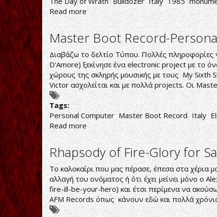
The Day of Wrath
Bulldozer
Italy
1985
monume
Read more
about
Bulldozer-
The
Master Boot Record-Person
Day
of
Διαβάζω το δελτίο Τύπου. Πολλές πληροφορίες για
Wrath
D'Amore) ξεκίνησε ένα electronic project με το 
χώρους της σκληρής μουσικής με τους My Sixth S
Victor ασχολείται και με πολλά projects. Οι Mas
Tags:
Personal Computer
Master Boot Record
Italy
E
Read more
about
Master
Boot
Rhapsody of Fire-Glory for Sa
Record-
Personal
Το καλοκαίρι που μας πέρασε, έπεσα στα χέρια μ
Computer
αλλαγή του ονόματος ή ότι έχει μείνει μόνο ο Al
fire-ill-be-your-hero
) και έτσι περίμενα να ακούσ
AFM Records όπως κάνουν εδώ και πολλά χρόνι