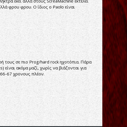
λήκτρα εκεί αλλά στους ScreaMachine εκτελεί
λλά φρου φρου. Ο ίδιος ο Paolo είναι
φή τους σε πιο Prog/hard rock ηχοτόπια. Πάρα
s) είναι ακόμα μαζί, χωρίς να βιάζονται για
α 66-67 χρονους πλέον.