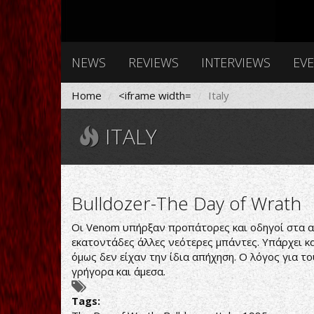
NEWS
REVIEWS
INTERVIEWS
EV
Home
<iframe width=
Italy
ITALY
Bulldozer-The Day of Wrath
Οι Venom υπήρξαν προπάτορες και οδηγοί στα ακ
εκατοντάδες άλλες νεότερες μπάντες. Υπάρχει κα
όμως δεν είχαν την ίδια απήχηση. Ο λόγος για τ
γρήγορα και άμεσα.
Tags: