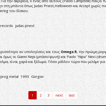
α την ακρίβεια, ο ένας από αυτούς (Paolo Campitelli) παίζει π
ο στη μπάντα όπως Judas Priest,Helloween και Accept χωρίς πο
ering του δίσκου.
 records
judas priest
ερισσότερο αν υπολογίσεις και τους
Omega
R
, την πρώιμη μορ
 όμως οι Gianni Nepi (μπάσο/φωνή) και Paolo "Nipa" Ninci (drum
γελμα, είναι χαρά και ξέδωμα. Πόσο μάλλον τώρα που μιλάμε γι
/prog metal
1993
Gorgon
1
2
3
next
last