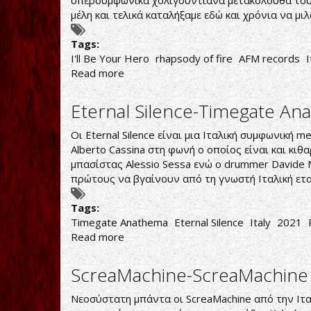
υπερσυμφωνικά χολιγουντιανά μετακόλουθα τους.
μέλη και τελικά καταλήξαμε εδώ και χρόνια να μι
Tags:
I'll Be Your Hero
rhapsody of fire
AFM records
I
Read more
about
Rhapsody
of
Eternal Silence-Timegate A
Fire-
I'll
Οι Eternal Silence είναι μια Ιταλική συμφωνική m
Be
Alberto Cassina στη φωνή ο οποίος είναι και κιθ
Your
μπασίστας Alessio Sessa ενώ ο drummer Davide 
Hero
πρώτους να βγαίνουν από τη γνωστή Ιταλική ετ
Tags:
Timegate Anathema
Eternal Silence
Italy
2021
Read more
about
Eternal
Silence-
ScreaMachine-ScreaMachine
Timegate
Anathema
Νεοσύστατη μπάντα οι ScreaMachine από την Ιταλ