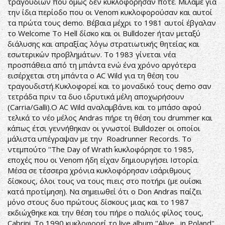
τραγουδιών που όμως δεν κυκλοφόρησαν ποτέ. Μιλάμε για
την ίδια περίοδο που οι Venom κυκλοφορούσαν και αυτοί
τα πρώτα τους demo. Βέβαια μέχρι το 1981 αυτοί έβγαλαν
το Welcome To Hell δίσκο και οι Bulldozer ήταν μεταξύ
διάλυσης και απραξίας λόγω στρατιωτικής θητείας και
εσωτερικών προβλημάτων. Το 1983 γίνεται νέα
προσπάθεια από τη μπάντα ενώ ένα χρόνο αργότερα
εισέρχεται στη μπάντα ο AC Wild για τη θέση του
τραγουδιστή.Κυκλοφορεί και το μοναδικό τους demo σαν
τετράδα πριν τα δυο ιδρυτικά μέλη αποχωρήσουν
(Carria/Galli).O AC Wild αναλαμβάνει και το μπάσο αφού
τελικά το νέο μέλος Andras πήρε τη θέση του drummer και
κάπως έτσι γεννήθηκαν οι γνωστοί Bulldozer οι οποίοι
μάλιστα υπέγραψαν με την Roadrunner Records. Το
ντεμπούτο ''The Day of Wrath΄΄ κυκλοφόρησε το 1985,
εποχές που οι Venom ήδη είχαν δημιουργήσει Ιστορία.
Μέσα σε τέσσερα χρόνια κυκλοφόρησαν ισάριθμους
δίσκους, όλοι τους να τους πιεις στο ποτήρι (με ουίσκι
κατά προτίμηση). Να σημειωθεί ότι ο Don Andras παίζει
μόνο στους δυο πρώτους δίσκους μιας και το 1987
εκδιώχθηκε και την θέση του πήρε ο παλιός φίλος τους,
Cabrini. Το 1990 κυκλοφορεί το live album ''Alive....in Poland''