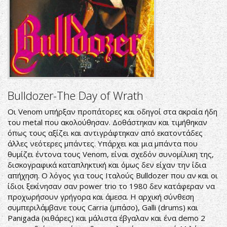
Bulldozer-The Day of Wrath
Οι Venom υπήρξαν προπάτορες και οδηγοί στα ακραία ήδη
του metal που ακολούθησαν. Δοθάστηκαν και τιμήθηκαν
όπως τους αξίζει και αντιγράφτηκαν από εκατοντάδες
άλλες νεότερες μπάντες. Υπάρχει και μια μπάντα που
θυμίζει έντονα τους Venom, είναι σχεδόν συνομίλικη της,
δισκογραφικά καταπληκτική και όμως δεν είχαν την ίδια
απήχηση. Ο λόγος για τους Ιταλούς Bulldozer που αν και οι
ίδιοι ξεκίνησαν σαν power trio το 1980 δεν κατάφεραν να
προχωρήσουν γρήγορα και άμεσα. Η αρχική σύνθεση
συμπεριλάμβανε τους Carria (μπάσο), Galli (drums) και
Panigada (κιθάρες) και μάλιστα έβγαλαν και ένα demo 2