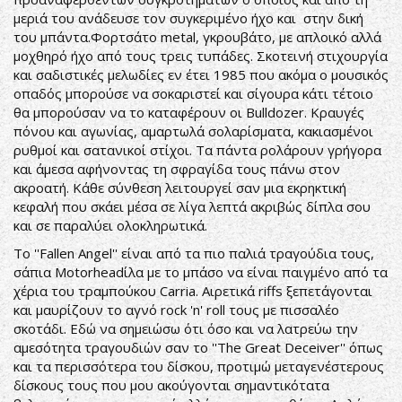
μεριά του ανάδευσε τον συγκεριμένο ήχο και στην δική
του μπάντα.Φορτσάτο metal, γκρουβάτο, με απλοικό αλλά
μοχθηρό ήχο από τους τρεις τυπάδες. Σκοτεινή στιχουργία
και σαδιστικές μελωδίες εν έτει 1985 που ακόμα ο μουσικός
οπαδός μπορούσε να σοκαριστεί και σίγουρα κάτι τέτοιο
θα μπορούσαν να το καταφέρουν οι Bulldozer. Κραυγές
πόνου και αγωνίας, αμαρτωλά σολαρίσματα, κακιασμένοι
ρυθμοί και σατανικοί στίχοι. Τα πάντα ρολάρουν γρήγορα
και άμεσα αφήνοντας τη σφραγίδα τους πάνω στον
ακροατή. Κάθε σύνθεση λειτουργεί σαν μια εκρηκτική
κεφαλή που σκάει μέσα σε λίγα λεπτά ακριβώς δίπλα σου
και σε παραλύει ολοκληρωτικά.
Το ''Fallen Angel'' είναι από τα πιο παλιά τραγούδια τους,
σάπια Motorheadίλα με το μπάσο να είναι παιγμένο από τα
χέρια του τραμπούκου Carria. Αιρετικά riffs ξεπετάγονται
και μαυρίζουν το αγνό rock 'n' roll τους με πισσαλέο
σκοτάδι. Εδώ να σημειώσω ότι όσο και να λατρεύω την
αμεσότητα τραγουδιών σαν το ''The Great Deceiver'' όπως
και τα περισσότερα του δίσκου, προτιμώ μεταγενέστερους
δίσκους τους που μου ακούγονται σημαντικότατα