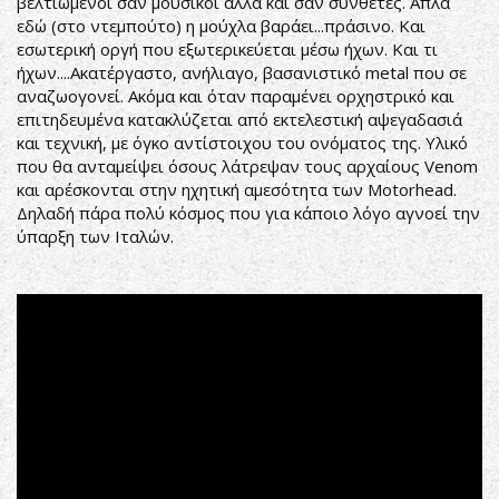
βελτιωμένοι σαν μουσικοί αλλά και σαν συνθέτες. Απλά
εδώ (στο ντεμπούτο) η μούχλα βαράει...πράσινο. Και
εσωτερική οργή που εξωτερικεύεται μέσω ήχων. Και τι
ήχων....Ακατέργαστο, ανήλιαγο, βασανιστικό metal που σε
αναζωογονεί. Ακόμα και όταν παραμένει ορχηστρικό και
επιτηδευμένα κατακλύζεται από εκτελεστική αψεγαδασιά
και τεχνική, με όγκο αντίστοιχου του ονόματος της. Υλικό
που θα ανταμείψει όσους λάτρεψαν τους αρχαίους Venom
και αρέσκονται στην ηχητική αμεσότητα των Motorhead.
Δηλαδή πάρα πολύ κόσμος που για κάποιο λόγο αγνοεί την
ύπαρξη των Ιταλών.