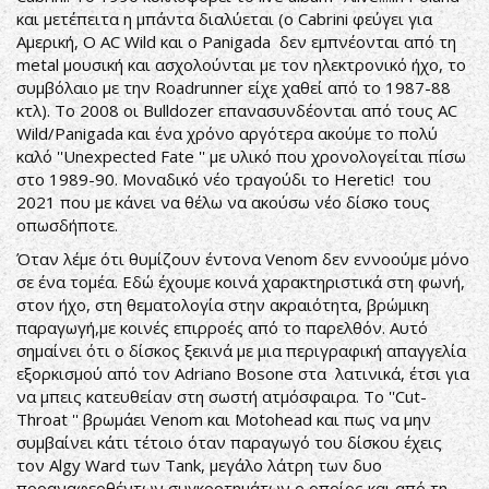
και μετέπειτα η μπάντα διαλύεται (ο Cabrini φεύγει για
Αμερική, Ο AC Wild και ο Panigada δεν εμπνέονται από τη
metal μουσική και ασχολούνται με τον ηλεκτρονικό ήχο, το
συμβόλαιο με την Roadrunner είχε χαθεί από το 1987-88
κτλ). Το 2008 οι Bulldozer επανασυνδέονται από τους AC
Wild/Panigada και ένα χρόνο αργότερα ακούμε το πολύ
καλό ''Unexpected Fate '' με υλικό που χρονολογείται πίσω
στο 1989-90. Μοναδικό νέο τραγούδι το Heretic! του
2021 που με κάνει να θέλω να ακούσω νέο δίσκο τους
οπωσδήποτε.
Όταν λέμε ότι θυμίζουν έντονα Venom δεν εννοούμε μόνο
σε ένα τομέα. Εδώ έχουμε κοινά χαρακτηριστικά στη φωνή,
στον ήχο, στη θεματολογία στην ακραιότητα, βρώμικη
παραγωγή,με κοινές επιρροές από το παρελθόν. Αυτό
σημαίνει ότι ο δίσκος ξεκινά με μια περιγραφική απαγγελία
εξορκισμού από τον Adriano Bosone στα λατινικά, έτσι για
να μπεις κατευθείαν στη σωστή ατμόσφαιρα. Το ''Cut-
Throat '' βρωμάει Venom και Motohead και πως να μην
συμβαίνει κάτι τέτοιο όταν παραγωγό του δίσκου έχεις
τον Algy Ward των Tank, μεγάλο λάτρη των δυο
προαναφερθέντων συγκροτημάτων ο οποίος και από τη