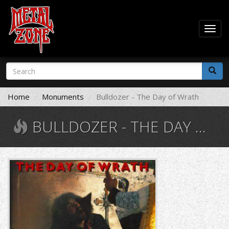
Togg
navig
Skip
Search
to
form
main
Search
content
Home
Monuments
Bulldozer - The Day of Wrath
BULLDOZER - THE DAY OF WRATH
3970.jpg