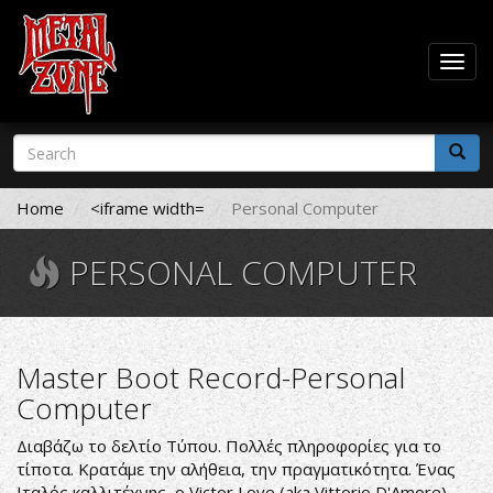
Togg
navig
Skip
Search
to
form
main
Search
content
Home
<iframe width=
Personal Computer
PERSONAL COMPUTER
Master Boot Record-Personal
Computer
Διαβάζω το δελτίο Τύπου. Πολλές πληροφορίες για το
τίποτα. Κρατάμε την αλήθεια, την πραγματικότητα. Ένας
Ιταλός καλλιτέχνης, ο Victor Love (aka Vittorio D'Amore)