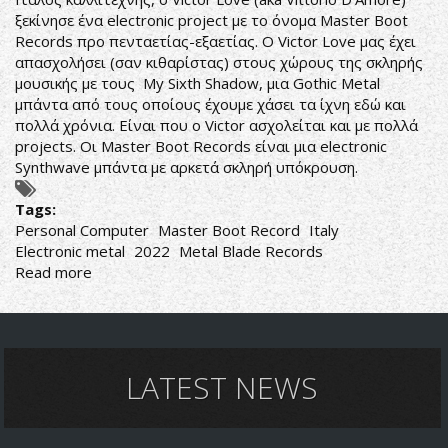
ξεκίνησε ένα electronic project με το όνομα Master Boot
Records προ πενταετίας-εξαετίας. Ο Victor Love μας έχει
απασχολήσει (σαν κιθαρίστας) στους χώρους της σκληρής
μουσικής με τους My Sixth Shadow, μια Gothic Metal
μπάντα από τους οποίους έχουμε χάσει τα ίχνη εδώ και
πολλά χρόνια. Είναι που ο Victor ασχολείται και με πολλά
projects. Οι Master Boot Records είναι μια electronic
Synthwave μπάντα με αρκετά σκληρή υπόκρουση.
Tags:
Personal Computer
Master Boot Record
Italy
Electronic metal
2022
Metal Blade Records
Read more
about
Master
Boot
Record-
Personal
Computer
LATEST NEWS