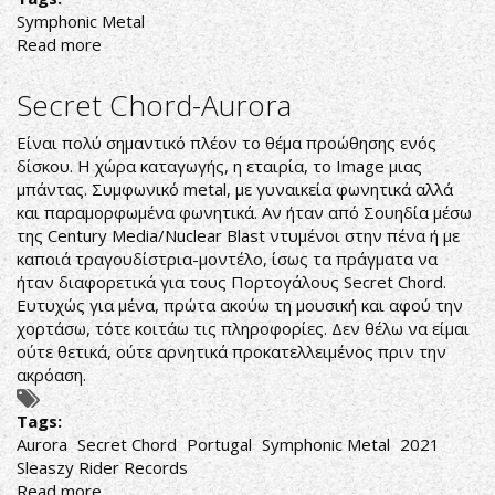
Symphonic Metal
Read more
about
LEAVES'
EYES
Secret Chord-Aurora
DEBUT
"BLAZING
Είναι πολύ σημαντικό πλέον το θέμα προώθησης ενός
WATERS"
δίσκου. Η χώρα καταγωγής, η εταιρία, το Image μιας
LIVE
μπάντας. Συμφωνικό metal, με γυναικεία φωνητικά αλλά
VIDEO
και παραμορφωμένα φωνητικά. Αν ήταν από Σουηδία μέσω
FROM
της Century Media/Nuclear Blast ντυμένοι στην πένα ή με
UPCOMING
καποιά τραγουδίστρια-μοντέλο, ίσως τα πράγματα να
RELEASE
ήταν διαφορετικά για τους Πορτογάλους Secret Chord.
THE
Ευτυχώς για μένα, πρώτα ακούω τη μουσική και αφού την
LAST
χορτάσω, τότε κοιτάω τις πληροφορίες. Δεν θέλω να είμαι
VIKING
ούτε θετικά, ούτε αρνητικά προκατελλειμένος πριν την
-
ακρόαση.
MIDSUMMER
EDITION
Tags:
Aurora
Secret Chord
Portugal
Symphonic Metal
2021
Sleaszy Rider Records
Read more
about