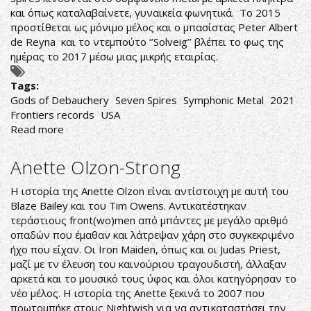
και όπως καταλαβαίνετε, γυναικεία φωνητικά. Το 2015
προστίθεται ως μόνιμο μέλος και ο μπασίστας Peter Albert
de Reyna και το ντεμπούτο ‘’Solveig’’ βλέπει το φως της
ημέρας το 2017 μέσω μιας μικρής εταιρίας.
Tags:
Gods of Debauchery
Seven Spires
Symphonic Metal
2021
Frontiers records
USA
Read more
about
Seven
Spires-
Anette Olzon-Strong
Gods
of
Η ιστορία της Anette Olzon είναι αντίστοιχη με αυτή του
Debauchery
Blaze Bailey και του Tim Owens. Αντικατέστηκαν
τεράστιους front(wo)men από μπάντες με μεγάλο αριθμό
οπαδών που έμαθαν και λάτρεψαν χάρη στο συγκεκριμένο
ήχο που είχαν. Οι Iron Maiden, όπως και οι Judas Priest,
μαζί με τν έλευση του καινούριου τραγουδιστή, άλλαξαν
αρκετά και το μουσικό τους ύφος και όλοι κατηγόρησαν το
νέο μέλος. Η ιστορία της Anette ξεκινά το 2007 που
πρωτομπήκε στους Nightwish για να αντικαταστήσει την