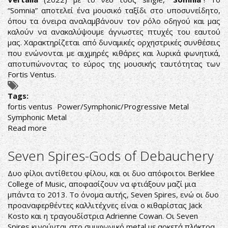
“Somnia” αποτελεί ένα μουσικό ταξίδι στο υποσυνείδητο,
όπου τα όνειρα αναλαμβάνουν τον ρόλο οδηγού και μας
καλούν να ανακαλύψουμε άγνωστες πτυχές του εαυτού
μας. Χαρακτηρίζεται από δυναμικές ορχηστρικές συνθέσεις
που ενώνονται με αιχμηρές κιθάρες και λυρικά φωνητικά,
αποτυπώνοντας το εύρος της μουσικής ταυτότητας των
Fortis Ventus.
Tags:
fortis ventus
Power/Symphonic/Progressive Metal
Symphonic Metal
Read more
about
FORTIS
VENTUS:
Seven Spires-Gods of Debauchery
ΑΚΟΥΣΤΕ
ΤΟ
Δυο φίλοι αντίθετου φίλου, και οι δυο απόφοιτοι Berklee
ΝΕΟ
College of Music, αποφασίζουν να φτιάξουν μαζί μια
ΤΟΥΣ
μπάντα το 2013. Το όνομα αυτής, Seven Spires, ενώ οι δυο
SINGLE
προαναφερθέντες καλλιτέχνες είναι ο κιθαρίστας Jack
Kosto και η τραγουδίστρια Adrienne Cowan. Οι Seven
Spires κινούνται στο συμφωνικό metal με αρκετά πλήκτρα