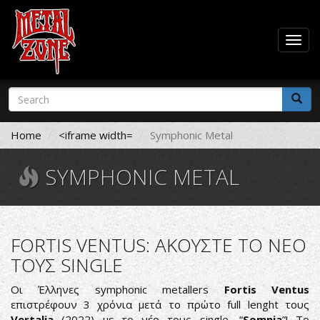
Togg
navig
Skip
Search
to
form
main
Search
content
Home
<iframe width=
Symphonic Metal
SYMPHONIC METAL
FORTIS VENTUS: ΑΚΟΥΣΤΕ ΤΟ ΝΕΟ
ΤΟΥΣ SINGLE
Οι Έλληνες symphonic metallers
Fortis Ventus
επιστρέφουν 3 χρόνια μετά το πρώτο full lenght τους
Vertalia
(2022) με το νέο τους single, “
Somnia
”! Το