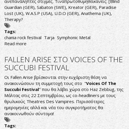
ανεπανάληπτες στιγμές. Τιναπρωτοθυμηθείκανείς: [Blind
Guardian (GER), Sabaton (SWE), Kreator (GER), Paradise
Lost (UK), W.A.S.P (USA), U.D.O (GER), Anathema (UK),
Therapy?
Tags:
chania rock festival
Tarja
Symphonic Metal
Read more
about
CHANIA
ROCK
FALLEN ARISE ΣΤΟ VOICES OF THE
FESTIVAL
SUCCUBI FESTIVAL
Οι Fallen Arise βρίσκονται στην ευχάριστη θέση να
ανακοινώσουν τη συμμετοχή τους στο "
Voices Of The
Succubi Festival
" που θα λάβει χώρα στο Haz Zebbug, της
Μάλτας στις 22 Σεπτεμβρίου, ως co-headliners με τους
θρυλικούς Theatres Des Vampires. Περισσότερες
ημερομηνίες αλλά και νέα του συγκροτήματος θα
ανακοινωθούν σύντομα!
Tags: