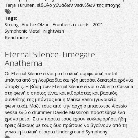
Tarja Turunen, είδωλο χιλιάδων νεανίδων της εποχής.
Tags:
Strong
Anette Olzon
Frontiers records
2021
Symphonic Metal
Nightwish
Read more
about
Anette
Olzon-
Eternal Silence-Timegate
Strong
Anathema
Οι Eternal Silence είναι μια Ιταλική συμφωνική metal
μπάντα από τη Λομβαρδία και ήδη μετράει δεκατρία χρόνια
ύπαρξης. Η βάση των Eternal Silence είναι ο Alberto Cassina
στη φωνή ο οποίος είναι και κιθαρίστας και βασικός
συνθέτης της μπάντας και η Marika Vanni (γυναικεία
φωνητικά). Μαζί τους από την αρχή ο μπασίστας Alessio
Sessa ενώ ο drummer Davide Massironi προστέθηκε ένα
χρόνο μετά. Στην πορεία τους έχουν κυκλοφορήσει ήδη
τρεις δίσκους με τους δυο πρώτους να βγαίνουν από τη
γνωστή Ιταλική εταιρία Underground Symphony.