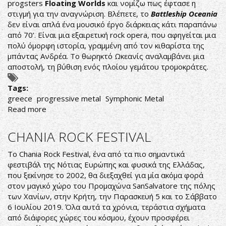
ΑΠΟ
progsters
Floating Worlds
και νομίζω πως έφτασε η
ΤΟ
στιγμή για την αναγνώριση. Βλέπετε, το
Battleship Oceania
LEVIATHAN
δεν είναι απλά ένα μουσικό έργο διάρκειας κάτι παραπάνω
από 70’. Είναι μια εξαιρετική rock opera, που αφηγείται μια
πολύ όμορφη ιστορία, γραμμένη από τον κιθαρίστα της
μπάντας Ανδρέα. Το θωρηκτό Ωκεανίς αναλαμβάνει μια
αποστολή, τη βύθιση ενός πλοίου γεμάτου τρομοκράτες.
Tags:
greece
progressive metal
Symphonic Metal
Read more
about
Battleship
Oceania
CHANIA ROCK FESTIVAL
:
A
Το Chania Rock Festival, ένα από τα πιο σημαντικά
Rock
φεστιβάλ της Νότιας Ευρώπης και φυσικά της Ελλάδας,
Opera
που ξεκίνησε το 2002, θα διεξαχθεί για μία ακόμα φορά
στον μαγικό χώρο του Προμαχώνα SanSalvatore της πόλης
των Χανίων, στην Κρήτη, την Παρασκευή 5 και το Σάββατο
6 Ιουλίου 2019. Όλα αυτά τα χρόνια, τεράστια σχήματα
από διάφορες χώρες του κόσμου, έχουν προσφέρει