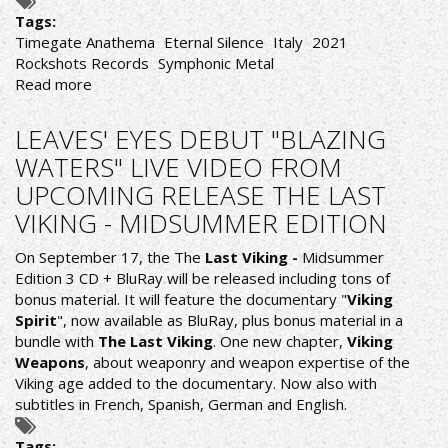
Tags:
Timegate Anathema
Eternal Silence
Italy
2021
Rockshots Records
Symphonic Metal
Read more
about
Eternal
Silence-
LEAVES' EYES DEBUT "BLAZING
Timegate
WATERS" LIVE VIDEO FROM
Anathema
UPCOMING RELEASE THE LAST
VIKING - MIDSUMMER EDITION
On September 17, the The
Last Viking -
Midsummer
Edition 3 CD + BluRay will be released including tons of
bonus material. It will feature the documentary "
Viking
Spirit
", now available as BluRay, plus bonus material in a
bundle with
The Last Viking
. One new chapter,
Viking
Weapons
, about weaponry and weapon expertise of the
Viking age added to the documentary. Now also with
subtitles in French, Spanish, German and English.
Tags: