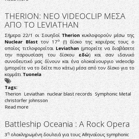
Secret
Chord-
THERION: NEO VIDEOCLIP ΜΕΣΑ
Aurora
ΑΠΟ ΤΟ LEVIATHAN
Σήμερα 22/1 οι Σουηδοί
Therion
κυκλοφορούν μέσω της
ο
Nuclear Blast
τον 17
(!) δίσκο της καριέρας τους ο
οποίος τιτλοφορείται
Leviathan
(μπορείτε να διαβάσετε
την παρουσίαση του δίσκου
εδώ
) και σαν ιδανικό
συνοδευτικό μας δίνουν και ένα ολοκαίνουργιο videoclip
(μπορείτε να το δείτε πιο κάτω) μέσα από τον δίσκο για το
κομμάτι
Tuonela
Tags:
Therion
Leviathan
nuclear blast records
Symphonic Metal
christorfer johnsson
Read more
about
THERION:
NEO
Battleship Oceania : A Rock Opera
VIDEOCLIP
ΜΕΣΑ
η
3
ολοκληρωμένη δουλειά για τους Αθηναίους symphonic