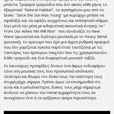
μπάντα. Τρομερά τραγούδια που δεν ακούς κάθε μήνα, το
εξαιρετικό ‘’Natural Habitat’’, το αγαπημένου μου από το
δίσκο ‘’Since the Sun Was Young’’ (με κυρίαρχο μπάσο να
σφαδάζει και να σφάζει συγχρόνως και εκπληκτικό κόψιμο
λίγο μετά την μέση με κιθαριστική ακουστική κίνηση), το ‘’
From Our Ashes We Will Rise’’ που συνδυάζει το New
Wave (φωνητικά και λίγότερο μουσικά) με το Heavy Metal
(μουσικά), το ομώνυμο που έχει μια άγρια ρυθμική ομορφιά
που δεν χαρίζεται εύκολα παρά όταν ταυτίζεσαι με τις
ταστιέρες των έμπειρων παιχτών που τις χρησιμοποιούν.
Κάθε τραγούδι και ένα διαφορετικό μουσικό ταξίδι.
Οι καινούριες προσμίξεις δίνουν ένα άκρως ενδιαφέρον
τόνο στη μουσική τους που προσωπικά απόλαυσα
ιδιαίτερα και θεωρώ τον δίσκο ίσως την καλύτερη τους
στιγμή μέχρι σήμερα. Πρέπει όμως να επισημανθεό ότι
είναι και ο μελωδικότερος δίσκος τους μέχρ σήμερα με
κίνδυνο να χάσουν την metal αιχμηρότητα τους αν
συνεχίσουν έτσι ή τα αυξήσουν ακόμα περισσότερο.