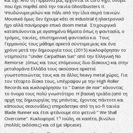
και όχι. Από τη Γερμανία μας έρχονται οι Lord Vigo, όνομα
που έχει παρθεί από την ταινία Ghostbusters II.
Ψευδώνυμα μελών και πάλι από την ίδια σειρά ταινιών.
Μουσικά όμως δεν έχουμε κάτι σε industrial ή ηλεκτρονικό
ήχο αλλά πανέμορφο επικό doom metal. Στιχουργικά
καταπιάνονται με αγαπημένα θέματα όπως η φαντασία, ο
τρόμος, ταινίες, επιστημονική φαντασία κ.α. Τους
Γερμανούς τους μάθαμε αρκετά σύντομα μιας και ένα
χρόνο μετά την δημιουργία τους (2015) κυκλοφόρησαν το
ντεμπούτο ‘’Under Carpathian Sun’’ από την Ελληνική No
Remorse (όπως και τους επόμενους δυο δίσκους) και στην
μεταλομάνα Ελλάδα τους ακούσανε αρκετοί
γνωστοποιώντας τους και σε άλλες heavy metal χώρες. Για
τον τέταρτο δίσκο τους, υπέγραψαν με την High Roller
Records και κυκλοφόρησαν το ‘’ Danse de noir’’ κάνοντας
το όνομα τους πολύ γνωστότερο. Η βασική τριάδα (από τη
αρχή της δημιουργίας της μπάντας, έχοντας πάντοτε και
κάποιους σεσιονάδες) επηρεάστηκε από τη sci-fi ταινία
Blade Runner και έτσι φτάνουμε στο φετινό ‘’ We Shall
η
Overcome’’. Κυκλοφορεί 1
Ιούλη, σε κασέτα, βινύλιο
(πολλές εκδόσεις) και cd (με slipcase).