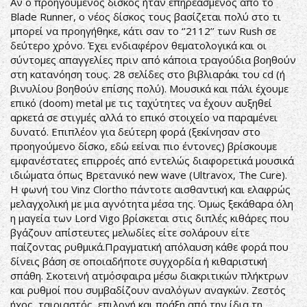
Αν ο προηγούμενος δίσκος ήταν επηρεασμένος από το
Blade Runner, ο νέος δίσκος τους βασίζεται πολύ στο τι
μπορεί να προηγήθηκε, κάτι σαν το ‘’2112’’ των Rush σε
δεύτερο χρόνο. Έχει ενδιαφέρον θεματολογικά και οι
σύντομες απαγγελίες πριν από κάποια τραγούδια βοηθούν
στη κατανόηση τους. 28 σελίδες στο βιβλιαράκι του cd (ή
βινυλίου βοηθούν επίσης πολύ). Μουσικά και πάλι έχουμε
επικό (doom) metal με τις ταχύτητες να έχουν αυξηθεί
αρκετά σε στιγμές αλλά το επικό στοιχείο να παραμένει
δυνατό. Επιπλέον για δεύτερη φορά (ξεκίνησαν στο
προηγούμενο δίσκο, εδώ εείναι πιο έντονες) βρίσκουμε
εμφανέστατες επιρροές από εντελώς διαφορετικά μουσικά
ιδιώματα όπως Βρετανικό new wave (Ultravox, The Cure).
Η φωνή του Vinz Clortho πάντοτε αισθαντική και ελαφρώς
μελαγχολική με μια αγνότητα μέσα της. Όμως ξεκάθαρα όλη
η μαγεία των Lord Vigo βρίσκεται στις διπλές κιθάρες που
βγάζουν απίστευτες μελωδίες είτε σολάρουν είτε
παίζοντας ρυθμικά.Πραγματική απόλαυση κάθε φορά που
δίνεις βάση σε οποιαδήποτε συγχορδία ή κιθαριστική
σπάθη. Σκοτεινή ατμόσφαιρα μέσω διακριτικών πλήκτρων
και ρυθμοί που συμβαδίζουν αναλόγων αναγκών. Ζεστός
ήχος, ταιριαστός, επιλογή και πράξη από την ίδια τη