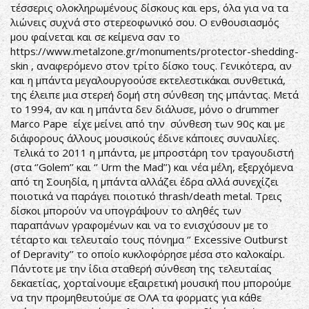
τέσσερις ολοκληρωμένους δίσκους και eps, όλα για να τα
λιώνεις συχνά στο στερεοφωνικό σου. Ο ενθουσιασμός
μου φαίνεται και σε κείμενα σαν το
https://www.metalzone.gr/monuments/protector-shedding-
skin
, αναφερόμενο στον τρίτο δίσκο τους. Γενικότερα, αν
και η μπάντα μεγαλουργοούσε εκτελεστικάκαι συνθετικά,
της έλειπε μια στερεή δομή στη σύνθεση της μπάντας. Μετά
το 1994, αν και η μπάντα δεν διάλυσε, μόνο ο drummer
Marco Pape είχε μείνει από την σύνθεση των 90ς και με
διάφορους άλλους μουσικούς έδινε κάποιες συναυλίες.
Τελικά το 2011 η μπάντα, με μπροστάρη τον τραγουδιστή
(στα ‘’Golem’’ και ‘’ Urm the Mad’’) και νέα μέλη, εξερχόμενα
από τη Σουηδία, η μπάντα αλλάζει έδρα αλλά συνεχίζει
ποιοτικά να παράγει ποιοτικό thrash/death metal. Τρεις
δίσκοι μπορούν να υπογράψουν το αληθές των
παραπάνων γραφομένων και να το ενισχύσουν με το
τέταρτο και τελευταίο τους πόνημα ‘’ Excessive Outburst
of Depravity’’ το οποίο κυκλοφόρησε μέσα στο καλοκαίρι.
Πάντοτε με την ίδια σταθερή σύνθεση της τελευταίας
δεκαετίας, χορταίνουμε εξαιρετική μουσική που μπορούμε
να την προμηθευτούμε σε ΟΛΑ τα φορματς για κάθε