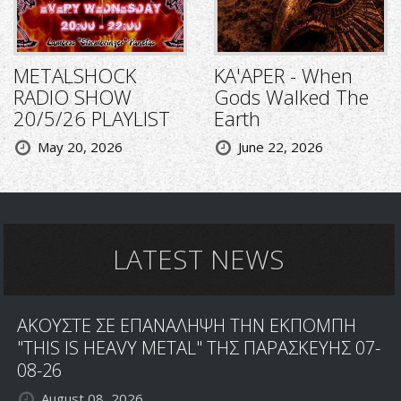
METALSHOCK
KA'APER - When
RADIO SHOW
Gods Walked The
20/5/26 PLAYLIST
Earth
May 20, 2026
June 22, 2026
LATEST NEWS
ΑΚΟΥΣΤΕ ΣΕ ΕΠΑΝΑΛΗΨΗ ΤΗΝ ΕΚΠΟΜΠΗ
"THIS IS HEAVY METAL" ΤΗΣ ΠΑΡΑΣΚΕΥΗΣ 07-
08-26
August 08, 2026