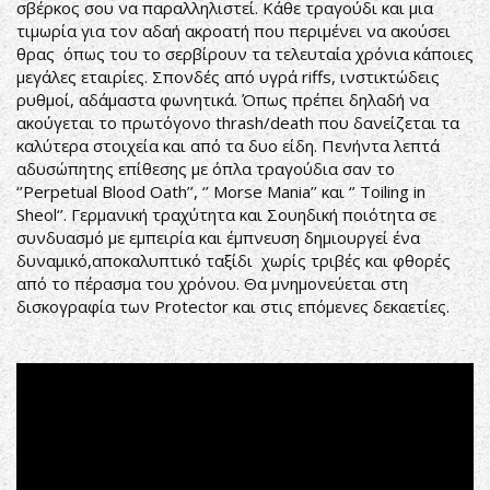
σβέρκος σου να παραλληλιστεί. Κάθε τραγούδι και μια
τιμωρία για τον αδαή ακροατή που περιμένει να ακούσει
θρας όπως του το σερβίρουν τα τελευταία χρόνια κάποιες
μεγάλες εταιρίες. Σπονδές από υγρά riffs, ινστικτώδεις
ρυθμοί, αδάμαστα φωνητικά. Όπως πρέπει δηλαδή να
ακούγεται το πρωτόγονο thrash/death που δανείζεται τα
καλύτερα στοιχεία και από τα δυο είδη. Πενήντα λεπτά
αδυσώπητης επίθεσης με όπλα τραγούδια σαν το
‘’Perpetual Blood Oath’’, ‘’ Morse Mania’’ και ‘’ Toiling in
Sheol‘’. Γερμανική τραχύτητα και Σουηδική ποιότητα σε
συνδυασμό με εμπειρία και έμπνευση δημιουργεί ένα
δυναμικό,αποκαλυπτικό ταξίδι χωρίς τριβές και φθορές
από το πέρασμα του χρόνου. Θα μνημονεύεται στη
δισκογραφία των Protector και στις επόμενες δεκαετίες.