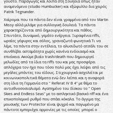
γούστο. Παραγωγές και λοιπά στη Σουηδία όπως ήταν
αναμενόμενο (studio Humbucker) και εξώφυλλο δια χειρός
Patrik Tegnander.
Χαίρομαι που τα πάντα δεν είναι γραμμένα από τον Martin
Missy αλλά μιλάμε για συλλογική δουλειά. Τα πάντα
χαρακτηρίζονται από δημιουργικότητα και πάθος.
Σπιντάτο, δυναμικό, γεμάτο ενέργεια. Ξυραφένια riffs,
ωραίες γέφυρες και σόλος, γραναζωτά φωνητικά.Τι να
λέμε, τα πάντα στην εντέλεια, το αλυσιδωτό ατσάλι του σε
συνθλίβει ασταμάτητα χωρίς κανένα ενδοιασμό και
επιείκεια. Ακούμε βιαίο trash/death που δημιουργεί
μελωδίες από τα ίδια τα riffs του και μας προσφέρει
απλόχερα τον ήχο που τόσο πολύ μας έχει λείψει από τις
μεγάλες μπάντες του είδους. Στιχουργικά ασχολείται με
κοινωνικοπολιτικά θέματα ενώ δεν λείπει και η αναφορά
στη ίδια τη Γερμανία στο ‘’ Referat IV B 4’’ με θέμα το
αντιεθνοσοσιαλισμό. Αγαπημένο του δίσκου το ‘’ Open
Skies and Endless Seas’’ με το εκπληκτικό βασικό riff και ένα
επικοπολεμικό ρυθμό που σπάει κόκαλα. Το άγγιμα της
μουσικής των Protector είναι ψυχρό και παγωμένο μα
πάντοτε εμπεριέχει αρμονίες με τις οποίες μπορεί ο