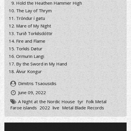
Hold the Heathen Hammer High
The Lay of Thrym
Tróndur í gøtu
Mare of My Night
Turið Torkilsdóttir
Fire and Flame
Torkils Døtur
Ormurin Langi
By the Sword in My Hand
Álvur Kongur
Dimitris Tsaousidis
June 09, 2022
A Night at the Nordic House
tyr
Folk Metal
Faroe islands
2022
live
Metal Blade Records