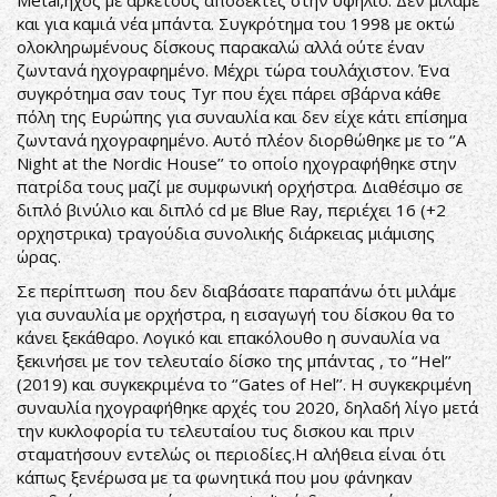
Metal,ήχος με αρκετούς αποδέκτες στην υφήλιο. Δεν μιλάμε
και για καμιά νέα μπάντα. Συγκρότημα του 1998 με οκτώ
ολοκληρωμένους δίσκους παρακαλώ αλλά ούτε έναν
ζωντανά ηχογραφημένο. Μέχρι τώρα τουλάχιστον. Ένα
συγκρότημα σαν τους Tyr που έχει πάρει σβάρνα κάθε
πόλη της Ευρώπης για συναυλία και δεν είχε κάτι επίσημα
ζωντανά ηχογραφημένο. Αυτό πλέον διορθώθηκε με το ‘’A
Night at the Nordic House’’ το οποίο ηχογραφήθηκε στην
πατρίδα τους μαζί με συμφωνική ορχήστρα. Διαθέσιμο σε
διπλό βινύλιο και διπλό cd με Blue Ray, περιέχει 16 (+2
ορχηστρικα) τραγούδια συνολικής διάρκειας μιάμισης
ώρας.
Σε περίπτωση που δεν διαβάσατε παραπάνω ότι μιλάμε
για συναυλία με ορχήστρα, η εισαγωγή του δίσκου θα το
κάνει ξεκάθαρο. Λογικό και επακόλουθο η συναυλία να
ξεκινήσει με τον τελευταίο δίσκο της μπάντας , το ‘’Hel’’
(2019) και συγκεκριμένα το ‘’Gates of Hel’’. Η συγκεκριμένη
συναυλία ηχογραφήθηκε αρχές του 2020, δηλαδή λίγο μετά
την κυκλοφορία τυ τελευταίου τυς δισκου και πριν
σταματήσουν εντελώς οι περιοδίες.Η αλήθεια είναι ότι
κάπως ξενέρωσα με τα φωνητικά που μου φάνηκαν