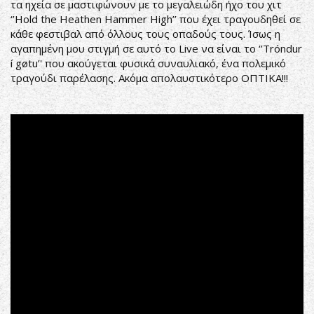
τα ηχεία σε μαστιφώνουν με το μεγαλειώδη ήχο του χιτ
‘’Hold the Heathen Hammer High’’ που έχει τραγουδηθεί σε
κάθε φεστιβαλ από όλλους τους οπαδούς τους. Ίσως η
αγαπημένη μου στιγμή σε αυτό το Live να είναι το ‘’Tróndur
í gøtu’' που ακούγεται φυσικά συναυλιακό, ένα πολεμικό
τραγούδι παρέλασης. Ακόμα απολαυστικότερο ΟΠΤΙΚΑ!!!