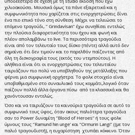
υποδεέστερα σε σχέση με τη studio έκδοση που έχω
χιλιοακούσει. Μουσικά όμως τα πάνε εξαιρετικά και η
συμφωνικότητα που χαρίζεται στις ενορχηστρώσεις δίνει
ένα πιο επικό τόνο στη σύνθεση. Μέχρι να τελειώσει το
επόμενο τραγούδι, ‘’ Grindavísan’’ έχω συνηθίσει εντελώς
την πλούσια διαφορετικότητα του ήχου και φωνή και
πλέον απολαμβάνω το live. Τα περισσότερα τραγούδια
είναι από τον τελευταίο τους δίσκο (πέντε) αλλά αυτό δεν
σημαίνει ότι δεν τιμούν και το παρελθόν παίζοντας από
όλη τη δισκογραφία τους (εκτός του ντεμπούτου). Η
αλήθεια είναι ότι οι ενορχηστρώσεις του τελευταίου
ταιριάζουν πιο πολύ να υποβληθούν της μετάλλαξης που
φέρνει μια συμφωνική ορχήστρα. Το φολκ στοιχείο είναι
υποβαθμισμένο στο συναυλιακό τους κομμάτι,λογικό όταν
παίζουν πολλά άλλα όργανα πίσω από τα κλασσικά και θα
χανόντουσαν εντελώς.
Όσο και να ταιριάζουν τα καινούρια τραγούδια σε αυτό το
συμφωνικό τους ύφος, όταν ακους παλιότερα τραγούδια
σαν το Power δυναμίτη ‘’Blood of Heroes’’ ή τους φολκ
ύμνους τους ‘’Ramund hin unge’ και ‘’Ormurin Langi’’ ((με τον
παλιό τραγουδιστή), η ευχαρίστηση χτυπάει κόκκινο. Όταν