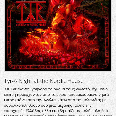
Týr-A Night at the Nordic House
Οι Tyr έκαναν γρήγορα το όνομα τους γνωστό, όχι μόνο
επειδή προέρχονταν από τα μικρά απομακρυσμένα νησιά
Faroe (πάνω από την Αγγλια, κάτω από την Ισλανδία) με
συνολικό πληθυσμό όσο μιας μεγάλης πόλης της
επαρχιακής Ελλάδας αλλά επειδή παίζουν πολύ καλό Folk