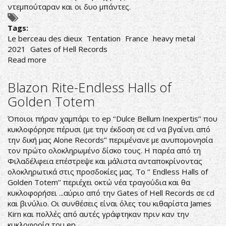
ντεμπούταραν και οι δυο μπάντες.
Tags:
Le berceau des dieux
Tentation
France
heavy metal
2021
Gates of Hell Records
Read more
about
Tentation-
Le
Blazon Rite-Endless Halls of
berceau
Golden Totem
des
dieux
Όποιοι πήραν χαμπάρι το ep ‘’Dulce Bellum Inexpertis’’ που
κυκλοφόρησε πέρυσι (με την έκδοση σε cd να βγαίνει από
την δική μας Alone Records’’ περιμένανε με ανυπομονησία
τον πρώτο ολοκληρωμένο δίσκο τους. Η παρέα από τη
Φιλαδέλφεια επέστρεψε και μάλιστα ανταποκρίνοντας
ολοκληρωτικά στις προσδοκίες μας. Το ‘’ Endless Halls of
Golden Totem’’ περιέχει οκτώ νέα τραγούδια και θα
κυκλοφορήσει ...αύριο από την Gates of Hell Records σε cd
και βινύλιο. Οι συνθέσεις είναι όλες του κιθαρίστα James
Kirn και πολλές από αυτές γράφτηκαν πριν καν την
κυκλοφορία του ep.