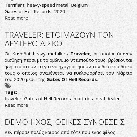
Terrifiant
heavy/speed metal
Belgium
Gates of Hell Records
2020
Read more
about
ΑΛΛΗ
ΟΨΗ,
TRAVELER: ETOIMAZOYN TON
ΙΔΙΑ
ΔΕΥΤΕΡΟ ΔΙΣΚΟ
ΚΟΨΗ
Οι Καναδοί heavy metallers
Traveler
, οι οποίοι έκαναν
αίσθηση πέρσι με το ομώνυμο ντεμπούτο τους, βρίσκονται
ήδη στο στούντιο για να ηχογραφήσουν τον δεύτερο δίσκο
τους ο οποίος αναμένεται να κυκλοφορήσει τον Μάρτιο
του 2020 μέσω της
Gates Of Hell Records
.
Tags:
traveler
Gates of Hell Records
matt ries
deaf dealer
Read more
about
TRAVELER:
ETOIMAZOYN
DEMO ΗΧΟΣ, ΘΕΙΚΕΣ ΣΥΝΘΕΣΕΙΣ
TON
ΔΕΥΤΕΡΟ
Δεν πέρασε πολύς καιρός από τότε που ένας φίλος