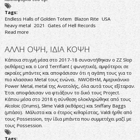
Tags:
Endless Halls of Golden Totem
Blazon Rite
USA
heavy metal
2021
Gates of Hell Records
Read more
about
Blazon
Rite-
ΑΛΛΗ ΟΨΗ, ΙΔΙΑ ΚΟΨΗ
Endless
Halls
Κάποια στιγμή μέσα στο 2017-18 συναντήθηκαν ο ZZ Slop
of
(κιθάρες) και ο Lord Terrifiant ( φωνητικά), αμφότεροι σε
Golden
ακραίες μπάντες και αποφάσισαν ότι η αγάπη τους για το
Totem
πιο κλασσικο Metal τους ενώνει. NWOBHM, Αμερικάνικο
Power Metal, metal της Ανατολής, όλα αυτά τους εξίταραν.
Έτσι αποφάσισαν να φτιάξουν το δικό τους Project.
Κάπου μέσα στο 2018 η σύνθεση ολοκληρώθηκε από τους
Alcoloic (Drums), Slime Valdi (κιθάρες) και Sniffany Baggs
(μπάσο). Μάλιστα και ο έτερος κιθαρίστας, Valdi ήρθε από
τους Possession, την ίδια μπάντα που συμμετέχει μαζί με
τους Possession.
Tags: