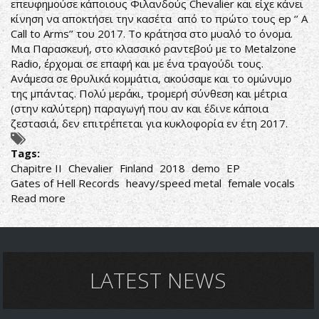
ΔΙΣΚΟ
επευφημούσε κάποιους Φιλανδούς Chevalier και είχε κάνει
κίνηση να αποκτήσει την κασέτα από το πρώτο τους ep ‘’ A
Call to Arms’’ του 2017. Το κράτησα στο μυαλό το όνομα.
Μια Παρασκευή, στο κλασσικό ραντεβού με το Metalzone
Radio, έρχομαι σε επαφή και με ένα τραγούδι τους.
Ανάμεσα σε θρυλικά κομμάτια, ακούσαμε και το ομώνυμο
της μπάντας. Πολύ μεράκι, τρομερή σύνθεση και μέτρια
(στην καλύτερη) παραγωγή που αν και έδινε κάποια
ζεστασιά, δεν επιτρέπεται για κυκλοφορία εν έτη 2017.
Tags:
Chapitre II
Chevalier
Finland
2018
demo
EP
Gates of Hell Records
heavy/speed metal
female vocals
Read more
about
DEMO
ΗΧΟΣ,
ΘΕΙΚΕΣ
ΣΥΝΘΕΣΕΙΣ
LATEST NEWS