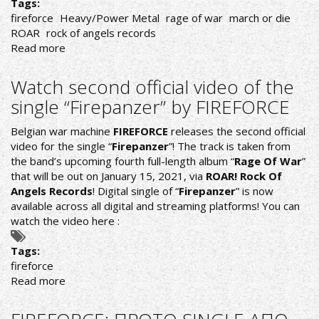
Tags:
fireforce
Heavy/Power Metal
rage of war
march or die
ROAR
rock of angels records
Read more
about
FIREFORCE:
ΤΡΙΤΟ
Watch second official video of the
SINGLE
single “Firepanzer” by FIREFORCE
KAI
VIDEO
Belgian war machine
FIREFORCE
releases the second official
ΜΕΣΑ
video for the single “
Firepanzer
”! The track is taken from
ΑΠΟ
the band’s upcoming fourth full-length album “
Rage Of War
”
ΤΟ
that will be out on January 15, 2021, via
ROAR! Rock Of
ΝΕΟ
Angels Records
! Digital single of “
Firepanzer
” is now
ΑΛΜΠΟΥΜ
available across all digital and streaming platforms! You can
watch the video here :
Tags:
fireforce
Read more
about
Watch
second