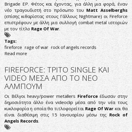
Brigade EP. Φέτος και έχοντας, για άλλη μια φορά, έναν
νέο τραγουδιστή στο πρόσωπο του
Matt Asselberghs
(επίσης κιθαρίστας στους Γάλλους Nightmare) οι Fireforce
επιστρέφουν με άλλη μια συλλογή combat metal ιστοριών
με τον τίτλο
Rage Of War
.
Tags:
fireforce
rage of war
rock of angels records
Read more
about
Η
ΒΕΛΓΙΚΗ
FIREFORCE: ΤΡΙΤΟ SINGLE KAI
ΤΑΞΙΑΡΧΙΑ
VIDEO ΜΕΣΑ ΑΠΟ ΤΟ ΝΕΟ
ΞΑΝΑΧΤΥΠΑ
ΑΛΜΠΟΥΜ
Οι Βέλγοι heavy/power metallers
Fireforce
έδωσαν στην
δημοσιότητα άλλο ένα videoclip μέσα από την νέα τους
κυκλοφορία η οποία θα τιτλοφορείται
Rage Of War
και θα
είναι διαθέσιμη στις 15 Ιανουαρίου μέσω της
Rock of
Angels Records
.