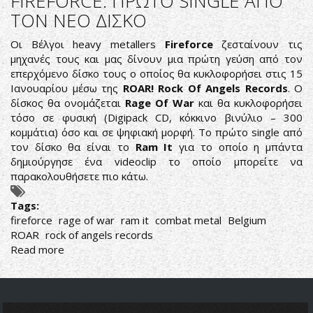
FIREFORCE: ΠΡΩΤΟ SINGLE ΑΠΟ
official
ΤΟΝ ΝΕΟ ΔΙΣΚΟ
video
of
Οι Βέλγοι heavy metallers
Fireforce
ζεσταίνουν τις
the
μηχανές τους και μας δίνουν μια πρώτη γεύση από τον
single
επερχόμενο δίσκο τους ο οποίος θα κυκλοφορήσει στις 15
“Firepanzer”
Ιανουαρίου μέσω της
ROAR! Rock Of Angels Records
. Ο
by
δίσκος θα ονομάζεται
Rage Of War
και θα κυκλοφορήσει
FIREFORCE
τόσο σε φυσική (Digipack CD, κόκκινο βινύλιο – 300
κομμάτια) όσο και σε ψηφιακή μορφή. Το πρώτο single από
τον δίσκο θα είναι το
Ram It
για το οποίο η μπάντα
δημιούργησε ένα videoclip το οποίο μπορείτε να
παρακολουθήσετε πιο κάτω.
Tags:
fireforce
rage of war
ram it
combat metal
Belgium
ROAR
rock of angels records
Read more
about
FIREFORCE:
ΠΡΩΤΟ
SINGLE
ΑΠΟ