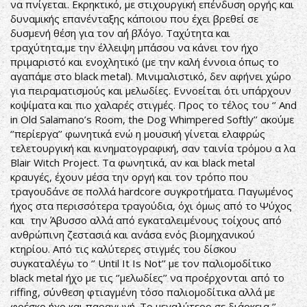
να πνίγεται. Εκρηκτικό, με στιχουργική επένδυση οργής και
δυναμικής επανένταξης κάποιου που έχει βρεθεί σε
δυσμενή θέση για τον α΄ή β΄λόγο. Ταχύτητα και
τραχύτητα,με την έλλειψη μπάσου να κάνει τον ήχο
πριμαριστό και ενοχλητικό (με την καλή έννοια όπως το
αγαπάμε στο black metal). Μινιμαλιστικό, δεν αφήνει χώρο
για πειραματισμούς και μελωδίες. Εννοείται ότι υπάρχουν
κοψίματα και πιο χαλαρές στιγμές. Προς το τέλος του ‘’ And
in Old Salamano’s Room, the Dog Whimpered Softly’’ ακούμε
‘’περίεργα’’ φωνητικά ενώ η μουσική γίνεται ελαφρώς
τελετουργική και κινηματογραφική, σαν ταινία τρόμου α λα
Blair Witch Project. Τα φωνητικά, αν και black metal
κραυγές, έχουν μέσα την οργή και τον τρόπο που
τραγουδάνε σε πολλά hardcore συγκροτήματα. Παγωμένος
ήχος στα περισσότερα τραγούδια, όχι όμως από το Ψύχος
και την Άβυσσο αλλά από εγκαταλειμένους τοίχους από
ανθρώπινη ζεστασιά και ανάσα ενός βιομηχανικού
κτηρίου. Από τις καλύτερες στιγμές του δίσκου
συγκαταλέγω το ‘’ Until It Is Not’’ με τον παλιομοδίτικο
black metal ήχο με τις ‘’μελωδίες’’ να προέρχονται από το
riffing, σύνθεση φτιαγμένη τόσο παλιομοδίτικα αλλά με
φρέσκο ήχο και παραγωγή. Το μεγαλύτερο σε διάρκεια ‘’