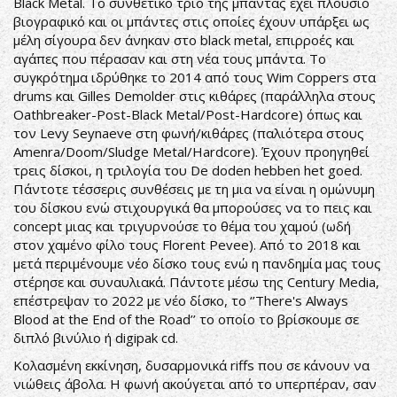
Black Metal. Το συνθετικό τρίο της μπάντας έχει πλούσιο
βιογραφικό και οι μπάντες στις οποίες έχουν υπάρξει ως
μέλη σίγουρα δεν άνηκαν στο black metal, επιρροές και
αγάπες που πέρασαν και στη νέα τους μπάντα. Το
συγκρότημα ιδρύθηκε το 2014 από τους Wim Coppers στα
drums και Gilles Demolder στις κιθάρες (παράλληλα στους
Oathbreaker-Post-Black Metal/Post-Hardcore) όπως και
τον Levy Seynaeve στη φωνή/κιθάρες (παλιότερα στους
Amenra/Doom/Sludge Metal/Hardcore). Έχουν προηγηθεί
τρεις δίσκοι, η τριλογία του De doden hebben het goed.
Πάντοτε τέσσερις συνθέσεις με τη μια να είναι η ομώνυμη
του δίσκου ενώ στιχουργικά θα μπορούσες να το πεις και
concept μιας και τριγυρνούσε το θέμα του χαμού (ωδή
στον χαμένο φίλο τους Florent Pevee). Από το 2018 και
μετά περιμένουμε νέο δίσκο τους ενώ η πανδημία μας τους
στέρησε και συναυλιακά. Πάντοτε μέσω της Century Media,
επέστρεψαν το 2022 με νέο δίσκο, το ‘’There's Always
Blood at the End of the Road’’ το οποίο το βρίσκουμε σε
διπλό βινύλιο ή digipak cd.
Κολασμένη εκκίνηση, δυσαρμονικά riffs που σε κάνουν να
νιώθεις άβολα. Η φωνή ακούγεται από το υπερπέραν, σαν