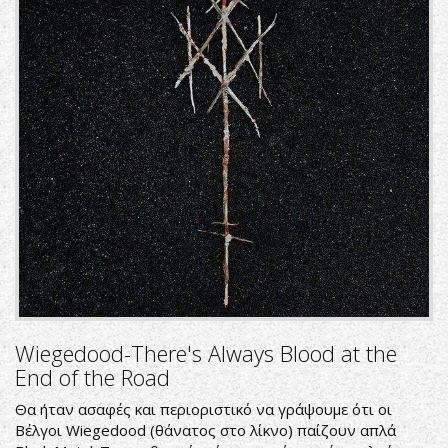
Wiegedood-There's Always Blood at the
End of the Road
Θα ήταν ασαφές και περιοριστικό να γράψουμε ότι οι
Βέλγοι Wiegedood (θάνατος στο λίκνο) παίζουν απλά