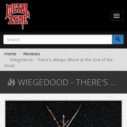
Togg
navig
Skip
Search
to
form
main
Search
content
Home
Reviews
Wiegedood - There's Always Blood at the End of the
Road
WIEGEDOOD - THERE'S ALWAYS BLOOD AT THE END OF THE ROAD
992608.jpeg