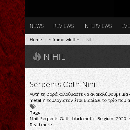
NEWS
REVIEWS
INTERVIEWS
EV
Home
<iframe width=
Nihil
NIHIL
Serpents Oath-Nihil
Αυτή τη φορά καλούμαστε να ανακαλύψουμε μια ολ
metal ή τουλάχιστον έτσι διαδίδει το τρίο που 
Tags:
Nihil
Serpents Oath
black metal
Belgium
2020
Read more
about