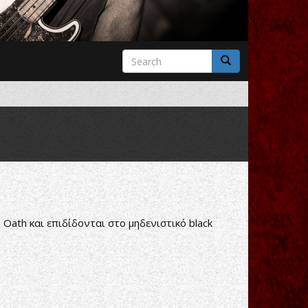
Search
form
Search
Oath και επιδίδονται στο μηδενιστικό black