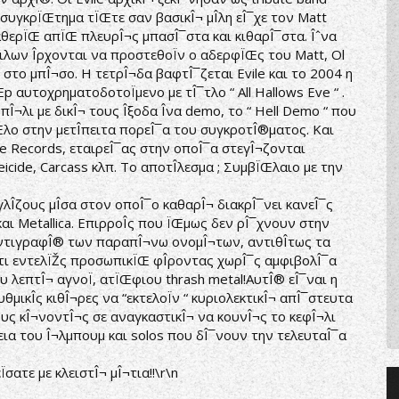
ο συγκρÏŒτημα τÏŒτε σαν βασικÎ¬ μÎ­λη εÎ¯χε τον Matt
αθερÏŒ απÏŒ πλευρÎ¬ς μπασÎ¯στα και κιθαρÎ¯στα. Îˆνα
λων Î­ρχονται να προστεθοÏν ο αδερφÏŒς του Matt, Ol
r στο μπÎ¬σο. Η τετρÎ¬δα βαφτÎ¯ζεται Evile και το 2004 η
Ep αυτοχρηματοδοτοÏμενο με τÎ¯τλο “ All Hallows Eve “ .
¬λι με δικÎ¬ τους Î­ξοδα Î­να demo, το “ Hell Demo “ που
Œλο στην μετÎ­πειτα πορεÎ¯α του συγκροτÎ®ματος. Και
he Records, εταιρεÎ¯ας στην οποÎ¯α στεγÎ¬ζονται
cide, Carcass κλπ. Το αποτÎ­λεσμα ; ΣυμβÏŒλαιο με την
λÎ­ζους μÎ­σα στον οποÎ¯ο καθαρÎ¬ διακρÎ¯νει κανεÎ¯ς
και Metallica. ΕπιρροÎ­ς που ÏŒμως δεν ρÎ¯χνουν στην
 αντιγραφÎ® των παραπÎ¬νω ονομÎ¬των, αντιθÎ­τως τα
κÎ¬τι εντελÏŽς προσωπικÏŒ φÎ­ροντας χωρÎ¯ς αμφιβολÎ¯α
λεπτÎ¬ αγνοÏ, ατÏŒφιου thrash metal!ΑυτÎ® εÎ¯ναι η
ικÎ­ς κιθÎ¬ρες να “εκτελοÏν “ κυριολεκτικÎ¬ απÎ¯στευτα
ους κÎ¬νοντÎ¬ς σε αναγκαστικÎ¬ να κουνÎ¬ς το κεφÎ¬λι
ρκεια του Î¬λμπουμ και solos που δÎ¯νουν την τελευταÎ¯α
σατε με κλειστÎ¬ μÎ¬τια!!\r\n