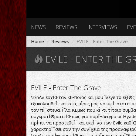
NEWS
REVIEWS
INTERVIEWS
EV
Home
Reviews
EVILE - Enter The Grave
EVILE - ENTER THE G
EVILE - Enter The Grave
\r\nΑν ερχÏŒταν κÎ¬ποιος και μου Î­λεγε το εξÎ®ς :
εξακολουθεÎ¯ και στις μÎ­ρες μας να υφÎ¯σταται κ
τον πÎ¯στευα. Îˆλα ÏŒμως που κÎ¬τι τÎ­τοιο συμβ
συγκροτÎ®ματα ÏŒπως για παρÎ¬δειγμα οι Hyades
πρÎ­πει να προστεθεÎ¯ και εκεÎ¯νο των Evile καθÏ
χαρακτηρÎ¯σει σαν την συνÎ­χεια της προαναφερ
\r\nΑς τα πÎ¬ρουμε ÏŒμως τα πρÎ¬γματα απÏŒ την 