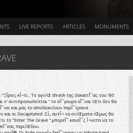
ENTS
LIVE REPORTS
ARTICLES
MONUMENTS
RAVE
 “ΞÎ­ρεις κÎ¬τι ; Το αγνÏŒ thrash της δεκαετÎ¯ας του ’80
αι ν’ αντιπροσωπεÏεται “ το σÎ¯γουρο εÎ¯ναι ÏŒτι δεν θα
αÎ¯νει και μας το αποδεικνÏουν περÎ¯τρανα
 και οι Decapitated. ΣÎ„ αυτÎ¬ τα ονÏŒματα ÏŒμως θα
Œτι το “Enter The Grave “ μπορεÎ¯ κανεÎ¯ς Î¬νετα να το
θεÎ¯σας περιÏŒδου.
αρχÎ®. Οι Evile αρχικÎ¬ ξεκÎ¯νησαν ως tribute band