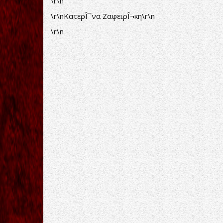
\r\n
\r\nΚατερÎ¯να ΖαφειρÎ¬κη\r\n
\r\n