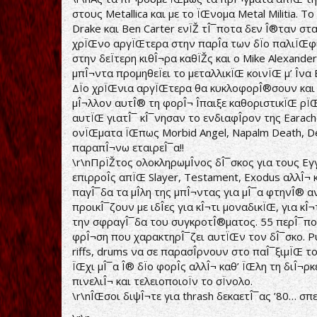
στους Metallica και με το ÏŒνομα Metal Militia. Τ
Drake και Ben Carter ενÏŽ τÎ¯ποτα δεν Î®ταν στ
χρÏŒνο αργÏŒτερα στην παρÎ­α των δÏο παλιÏŒφι
στην δεÏτερη κιθÎ¬ρα καθÏŽς και ο Mike Alexande
μπÎ¬ντα προμηθεÏει το μεταλλικÏŒ κοινÏŒ μ’ Î­να 
ΔÏο χρÏŒνια αργÏŒτερα θα κυκλοφορÎ®σουν και πÎ
μÎ¬λλον αυτÎ® τη φορÎ¬ Î­παιξε καθοριστικÏŒ ρÏ
αυτÏŒ γιατÎ¯ κÎ¯νησαν το ενδιαφÎ­ρον της Earac
ονÏŒματα ÏŒπως Morbid Angel, Napalm Death, Dei
παραπÎ¬νω εταιρεÎ¯α!!
\r\nΠρÏŽτος ολοκληρωμÎ­νος δÎ¯σκος για τους Εγγ
επιρροÎ­ς απÏŒ Slayer, Testament, Exodus αλλÎ¬ 
παγÎ¯δα τα μÎ­λη της μπÎ¬ντας για μÎ¯α φτηνÎ®
προικÎ¯ζουν με ιδÎ­ες για κÎ¬τι μοναδικÏŒ, για 
την σφραγÎ¯δα του συγκροτÎ®ματος. 55 περÎ¯που 
φρÎ¬ση που χαρακτηρÎ¯ζει αυτÏŒν τον δÎ¯σκο. Ρυθμ
riffs, drums να σε παρασÎ­ρνουν στο παÎ¯ξιμÏŒ τ
ÏŒχι μÎ¯α Î® δÏο φορÎ­ς αλλÎ¬ καθ’ ÏŒλη τη διÎ¬
πινελιÎ¬ και τελειοποιοÏν το σÏνολο.
\r\nÎŒσοι διψÎ¬τε για thrash δεκαετÎ¯ας ’80… σπεÏ