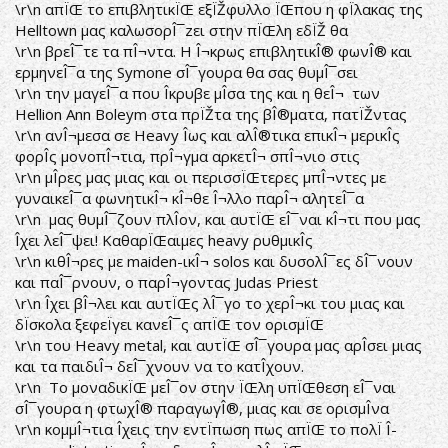
\r\n απÏŒ το επιβλητικÏŒ εξÏŽφυλλο ÏŒπου η φÏλακας της
Helltown μας καλωσορÎ¯zει στην πÏŒλη εδÏŽ θα
\r\n βρεÎ¯τε τα πÎ¬ντα. Η Î¬κρως επιβλητικÎ® φωνÎ® και
ερμηνεÎ¯α της Symone σÎ¯γουρα θα σας θυμÎ¯σει
\r\n την μαγεÎ¯α που Î­κρυβε μÎ­σα της και η θεÎ¬ των
Hellion Ann Boleym στα πρÏŽτα της βÎ®ματα, πατÏŽντας
\r\n ανÎ¬μεσα σε Heavy Î­ως και αλÎ®τικα επικÎ¬ μερικÎ­ς
φορÎ­ς μονοπÎ¬τια, πρÎ¬γμα αρκετÎ¬ σπÎ¬νιο στις
\r\n μÎ­ρες μας μιας και οι περισσÏŒτερες μπÎ¬ντες με
γυναικεÎ¯α φωνητικÎ¬ κÎ¬θε Î¬λλο παρÎ¬ αλητεÎ¯α
\r\n μας θυμÎ¯ζουν πλÎ­ον, και αυτÏŒ εÎ¯ναι κÎ¬τι που μας
Î­χει λεÎ¯ψει! ΚαθαρÏŒαιμες heavy ρυθμικÎ­ς
\r\n κιθÎ¬ρες με maiden-ικÎ¬ solos και δυσολÎ¯ες δÎ¯νουν
και παÎ¯ρνουν, ο παρÎ¬γοντας Judas Priest
\r\n Î­χει βÎ¬λει και αυτÏŒς λÎ¯γο το χερÎ¬κι του μιας και
δÏσκολα ξεφεÏγει κανεÎ¯ς απÏŒ τον ορισμÏŒ
\r\n του Heavy metal, και αυτÏŒ σÎ¯γουρα μας αρÎ­σει μιας
και τα παιδιÎ¬ δεÎ¯χνουν να το κατÎ­χουν.
\r\n Το μοναδικÏŒ μεÎ¯ον στην ÏŒλη υπÏŒθεση εÎ¯ναι
σÎ¯γουρα η φτωχÎ® παραγωγÎ®, μιας και σε ορισμÎ­να
\r\n κομμÎ¬τια Î­χεις την εντÏπωση πως απÏŒ το πολÏ Î­