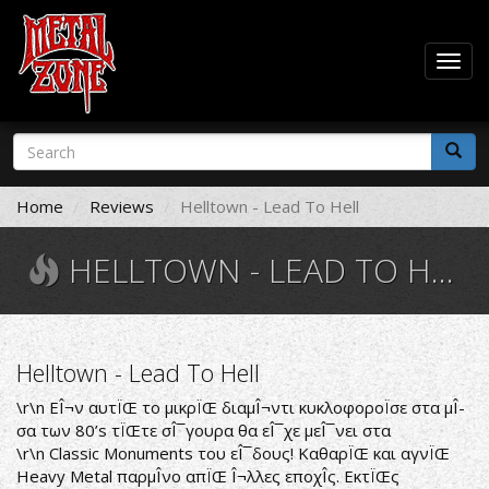
Togg
navig
Skip
Search
to
form
main
Search
content
Home
Reviews
Helltown - Lead To Hell
HELLTOWN - LEAD TO HELL
Helltown - Lead To Hell
\r\n ΕÎ¬ν αυτÏŒ το μικρÏŒ διαμÎ¬ντι κυκλοφοροÏσε στα μÎ­
σα των 80’s τÏŒτε σÎ¯γουρα θα εÎ¯χε μεÎ¯νει στα
\r\n Classic Monuments του εÎ¯δους! ΚαθαρÏŒ και αγνÏŒ
Heavy Metal παρμÎ­νο απÏŒ Î¬λλες εποχÎ­ς. ΕκτÏŒς