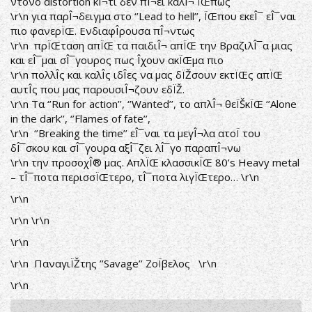
ντονο distortion κÎ¬τι δεν πÎ¬ει καλÎ¬ ÏŒπως
\r\n για παρÎ¬δειγμα στο ‘’Lead to hell’’, ÏŒπου εκεÎ¯ εÎ¯ναι
πιο φανερÏŒ. ΕνδιαφÎ­ρουσα πÎ¬ντως
\r\n πρÏŒταση απÏŒ τα παιδιÎ¬ απÏŒ την ΒραζιλÎ¯α μιας
και εÎ¯μαι σÎ¯γουρος πως Î­χουν ακÏŒμα πιο
\r\n πολλÎ­ς και καλÎ­ς ιδÎ­ες να μας δÏŽσουν εκτÏŒς απÏŒ
αυτÎ­ς που μας παρουσιÎ¬ζουν εδÏŽ.
\r\n Τα ‘’Run for action’’, ‘’Wanted’’, το απλÎ¬ θεÏŠκÏŒ ‘’Alone
in the dark’’, ‘’Flames of fate’’,
\r\n ‘’Breaking the time’’ εÎ¯ναι τα μεγÎ¬λα ατοÏ του
δÎ¯σκου και σÎ¯γουρα αξÎ¯ζει λÎ¯γο παραπÎ¬νω
\r\n την προσοχÎ® μας. ΑπλÏŒ κλασσικÏŒ 80’s Heavy metal
– τÎ¯ποτα περισσÏŒτερο, τÎ¯ποτα λιγÏŒτερο… \r\n
\r\n
\r\n \r\n
\r\n
\r\n ΠαναγιÏŽτης ’’Savage’’ ΖοÏβελος \r\n
\r\n