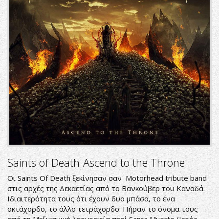
Saints of Death-Ascend to the Throne
Οι Saints Of Death ξεκίνησαν σαν Motorhead tribute band
στις αρχές της Δεκαετίας από το Βανκούβερ του Καναδά.
Ιδιαιτερότητα τους ότι έχουν δυο μπάσα, το ένα
οκτάχορδο, το άλλο τετράχορδο. Πήραν το όνομα τους