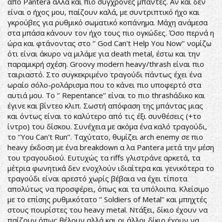
από Pantera αλλά και πιο σύγχρονες μπάντες. Αν και δεν
είναι ο ήχος μου, παίζουν καλά, με συντριπτικό ήχο και
γκρούβες για ρυθμικό σωματικό κοπάνημα. Μάχη ανάμεσα
στα μπάσα κάνουν τον ήχο τους πιο ογκώδες. Όσο περνά η
ώρα και φτάνοντας στο ‘’ God Can't Help You Now’’ νομίζω
ότι είναι άκυρο να μιλάμε για death metal, έστω και την
παραμικρή σχέση. Groovy modern heavy/thrash είναι πιο
ταιριαστό. Στο συγκεκριμένο τραγούδι πάντως έχει ένα
ωραίο σόλο-ρολάρισμα που το κάνει πιο υποφερτό στα
αυτιά μου. Το ‘’ Repentance’’ είναι το πιο thrashάδικο και
έγινε και βίντεο κλιπ. Σωστή απόφαση της μπάντας μιας
και όντως είναι το καλύτερο από τις έξι συνθέσεις (+το
ίντρο) του δίσκου. Συνέχεια με ακόμα ένα καλό τραγούδι,
το ‘’You Can't Run’’. Ταχύτατο, θυμίζει arch enemy σε πιο
heavy έκδοση με ένα breakdown α λα Pantera μετά την μέση
του τραγουδιού. Ευτυχώς τα riffs γλιστράνε αρκετά, τα
μέτρια φωνητικά δεν ενοχλούν ιδιαίτερα και γενικότερα το
τραγούδι είναι αρεστό χωρίς βέβαια να έχει τίποτα
απολύτως να προσφέρει, όπως και τα υπόλοιπα. Κλείσιμο
με το επίσης ρυθμικότατο ‘’ Soldiers of Metal’’ και μπηχτές
στους πουρίστες του heavy metal. Ντάξει, δίκιο έχουν να
παίζουν όπως θέλουν αλλά και οι άλλοι δίκιο έχουν να