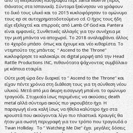
από τη Μεξικανική λαογραφία περί Santa Muerte (Ιερός
Θάνατος στα Ισπανικά). Σύντομα ξεκίνησαν να γράφουν
το δικό τους υλικό και τo 2015 κυκλοφόρησαν το ομώνυμο
τους ep σε αυτοχρηματοδοτούμενο cd. Ο ήχος τους ήδη
είχε εξελεχτεί και επιρροές από Lamb Of God και Pantera
είναι εμφανείς. Συνθετικές αλλαγές για την συνέχεια με
την μισή μπάντα να αποχωρεί. Το 2018 αναλαμβάνει άλλος
το 4χορδο μπάσο όπως και έχουμε και νέο κιθαρίστα. Το
ντεμπούτο της μπάντας ‘’ Ascend to the Throne’’
κυκλοφόρησε το καλοκαίρι σε digital μορφή από την Head
Rattle Productions INC, πιθανότατα ψάχνοντας συμβόλαιο
με κάποια εταιρία.
Ούτε μισή ώρα δεν διαρκεί το ‘’ Ascend to the Throne’’ και
είχαν πέντε χρόνια στη διάθεση τους για τη σύνθεση νέου
υλικού. Μετά από μια άκυρη εισαγωγή μπαίνει το ομώνυμο
τραγούδι. Στιγμιαία ίσως περιμένεις να ακούσεις death
metal αλλά σύντομα ακούς πιο γκρουβάτο ήχο. Η
παραγωγή είναι καλή ίσως να ήθελα καλύτερο ήχο στα
κρουστά που ακούγονται λίγο πιο πλαστικά. Κραυγές θα
ήταν μια σωστή περιγραφή για τον τρόπο που τραγουδά ο
Twan Holliday. Το ‘’ Watching Me Die’’ έχει μεγάλες δόσεις