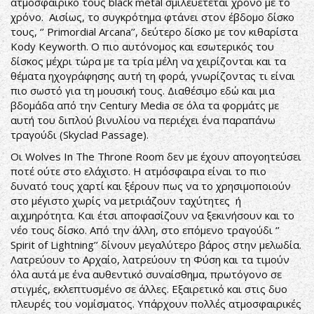
ατμοσφαιρικό τους black metal σμιλεύετεται χρόνο με το
χρόνο. Αισίως, το συγκρότημα φτάνει στον έβδομο δίσκο
τους, ‘’ Primordial Arcana’’, δεύτερο δίσκο με τον κιθαρίστα
Kody Keyworth. Ο πιο αυτόνομος και εσωτερικός του
δίσκος μέχρι τώρα με τα τρία μέλη να χειρίζονται και τα
θέματα ηχογράφησης αυτή τη φορά, γνωρίζοντας τι είναι
πιο σωστό για τη μουσική τους. Διαθέσιμο εδώ και μια
βδομάδα από την Century Media σε όλα τα φορμάτς με
αυτή του διπλού βινυλίου να περιέχει ένα παραπάνω
τραγούδι (Skyclad Passage).
Οι Wolves In The Throne Room δεν με έχουν απογοητεύσει
ποτέ ούτε στο ελάχιστο. Η ατμόσφαιρα είναι το πιο
δυνατό τους χαρτί και ξέρουν πως να το χρησιμοποιούν
στο μέγιστο χωρίς να μετριάζουν ταχύτητες ή
αιχμηρότητα. Και έτσι αποφασίζουν να ξεκινήσουν και το
νέο τους δίσκο. Από την άλλη, στο επόμενο τραγούδι ‘’
Spirit of Lightning’’ δίνουν μεγαλύτερο βάρος στην μελωδία.
Λατρεύουν το Αρχαίο, λατρεύουν τη Φύση και τα τιμούν
όλα αυτά με ένα αυθεντικό συναίσθημα, πρωτόγονο σε
στιγμές, εκλεπτυσμένο σε άλλες. Εξαιρετικό και στις δυο
πλευρές του νομίσματος. Υπάρχουν πολλές ατμοσφαιρικές