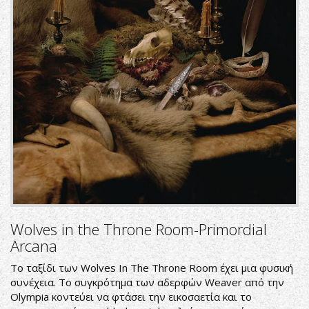
Wolves in the Throne Room-Primordial
Arcana
Το ταξίδι των Wolves In The Throne Room έχει μια φυσική
συνέχεια. Το συγκρότημα των αδερφών Weaver από την
Olympia κοντεύει να φτάσει την εικοσαετία και το