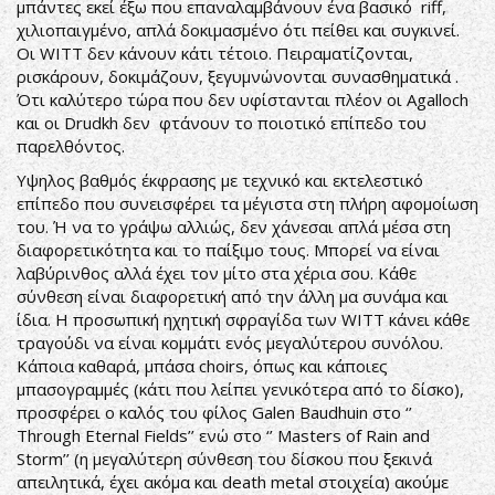
μπάντες εκεί έξω που επαναλαμβάνουν ένα βασικό riff,
χιλιοπαιγμένο, απλά δοκιμασμένο ότι πείθει και συγκινεί.
Οι WITT δεν κάνουν κάτι τέτοιο. Πειραματίζονται,
ρισκάρουν, δοκιμάζουν, ξεγυμνώνονται συνασθηματικά .
Ότι καλύτερο τώρα που δεν υφίστανται πλέον οι Agalloch
και οι Drudkh δεν φτάνουν το ποιοτικό επίπεδο του
παρελθόντος.
Υψηλος βαθμός έκφρασης με τεχνικό και εκτελεστικό
επίπεδο που συνεισφέρει τα μέγιστα στη πλήρη αφομοίωση
του. Ή να το γράψω αλλιώς, δεν χάνεσαι απλά μέσα στη
διαφορετικότητα και το παίξιμο τους. Μπορεί να είναι
λαβύρινθος αλλά έχει τον μίτο στα χέρια σου. Κάθε
σύνθεση είναι διαφορετική από την άλλη μα συνάμα και
ίδια. Η προσωπική ηχητική σφραγίδα των WITT κάνει κάθε
τραγούδι να είναι κομμάτι ενός μεγαλύτερου συνόλου.
Κάποια καθαρά, μπάσα choirs, όπως και κάποιες
μπασογραμμές (κάτι που λείπει γενικότερα από το δίσκο),
προσφέρει ο καλός του φίλος Galen Baudhuin στο ‘’
Through Eternal Fields’’ ενώ στο ‘’ Masters of Rain and
Storm’’ (η μεγαλύτερη σύνθεση του δίσκου που ξεκινά
απειλητικά, έχει ακόμα και death metal στοιχεία) ακούμε