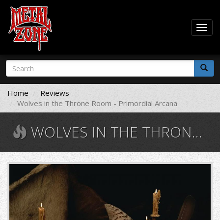
Togg
navig
Skip
Search
to
form
main
Search
content
Home
Reviews
Wolves in the Throne Room - Primordial Arcana
WOLVES IN THE THRONE ROOM - PRIMORDIAL ARCANA
954412.jpg