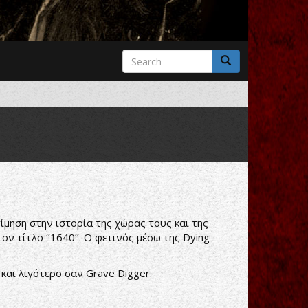
Search
form
Search
τίμηση στην ιστορία της χώρας τους και της
ον τίτλο ‘’1640’’. Ο φετινός μέσω της Dying
και λιγότερο σαν Grave Digger.