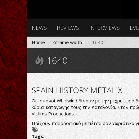
NEWS
REVIEWS
INTERVIEWS
EV
Home
<iframe width=
1640
1640
SPAIN HISTORY METAL X
Οι Ισπανοί Whirlwind δίνουν με την μέχρι τώρα 
κύρια; καταγωγής τους την Καταλονία. Στον πρώτο
Victims Productions.
Παίζουν παραδοσιακό με πέτσα σαν χωριάτικο για
Tags: