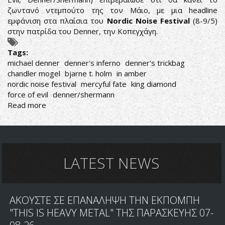
ζωντανό ντεμπούτο της τον Μάιο, με μια headline
εμφάνιση στα πλαίσια του
Nordic Noise Festival
(8-9/5)
στην πατρίδα του Denner, την Κοπεγχάγη.
Tags:
michael denner
denner's inferno
denner's trickbag
chandler mogel
bjarne t. holm
in amber
nordic noise festival
mercyful fate
king diamond
force of evil
denner/shermann
Read more
about
DENNER'S
INFERNO:
ΝΕΟΣ
ΔΙΣΚΟΣ
ΚΑΙ
LATEST NEWS
LIVE
ΝΤΕΜΠΟΥΤΟ
ΕΝ
ΑΚΟΥΣΤΕ ΣΕ ΕΠΑΝΑΛΗΨΗ ΤΗΝ ΕΚΠΟΜΠΗ
ΟΨΕΙ
"THIS IS HEAVY METAL" ΤΗΣ ΠΑΡΑΣΚΕΥΗΣ 07-