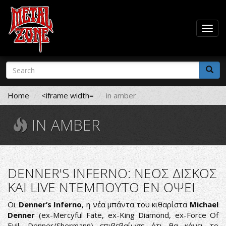
Togg
navig
Skip
Search
to
form
main
Search
content
Home
<iframe width=
in amber
IN AMBER
DENNER'S INFERNO: ΝΕΟΣ ΔΙΣΚΟΣ
ΚΑΙ LIVE ΝΤΕΜΠΟΥΤΟ ΕΝ ΟΨΕΙ
Οι
Denner’s Inferno
, η νέα μπάντα του κιθαρίστα
Michael
Denner
(ex-Mercyful Fate, ex-King Diamond, ex-Force Of
Evil, Denner/Shermann) επιβεβαίωσε ότι θα κάνει το