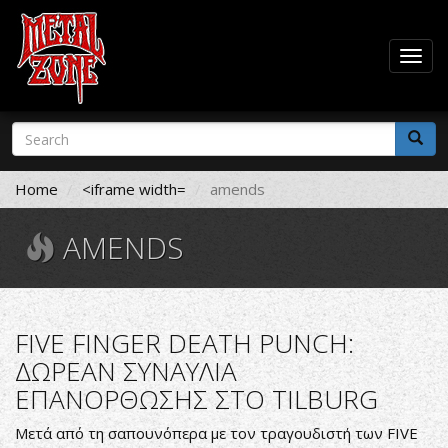
Togg
navig
Skip
Search
to
form
main
Search
content
Home
<iframe width=
amends
AMENDS
FIVE FINGER DEATH PUNCH:
ΔΩΡΕΑΝ ΣΥΝΑΥΛΙΑ
ΕΠΑΝΟΡΘΩΣΗΣ ΣΤΟ TILBURG
Μετά από τη σαπουνόπερα με τον τραγουδιστή των FIVE