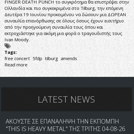
FINGER DEATH PUNCH το συγκρότημα θα επιστρέψει στην
Ολλανδία και πιο συγκεκριμένα στο Tilburg, την επόμενη
Δευτέρα 19 Ιουνίου προκειμένου να δώσουν μια ΔΩΡΕΑΝ
συναυλία επανόρθωσης σε όλους όσους έχουν εισιτήριο
από την προηγούμενη συναυλία τους όπου και
εκτροχιάστηκε για ακόμη μια φορά ο τραγουδιστής τους
Ivan Moody.
Tags:
free concert
5fdp
tilburg
amends
Read more
about
FIVE
FINGER
DEATH
PUNCH:
ΔΩΡΕΑΝ
LATEST NEWS
ΣΥΝΑΥΛΙΑ
ΕΠΑΝΟΡΘΩΣΗΣ
ΣΤΟ
ΑΚΟΥΣΤΕ ΣΕ ΕΠΑΝΑΛΗΨΗ ΤΗΝ ΕΚΠΟΜΠΗ
TILBURG
"THIS IS HEAVY METAL" ΤΗΣ ΤΡΙΤΗΣ 04-08-26