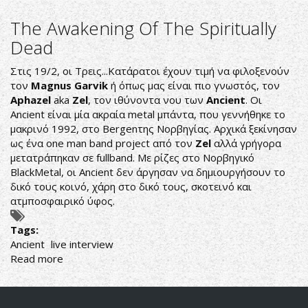
ANCIENT
Zel
The Awakening Of The Spiritually
pka
Dead
Aphazel
Στις 19/2, οι Τρεις...Κατάρατοι έχουν τιμή να φιλοξενούν
τον
Magnus Garvik
ή όπως μας είναι πιο γνωστός, τον
Aphazel
aka
Zel
, τον ιθύνοντα νου των
Ancient
. Οι
Ancient είναι μία ακραία metal μπάντα, που γεννήθηκε το
μακρινό 1992, στο Bergenτης Νορβηγίας. Αρχικά ξεκίνησαν
ως ένα one man band project από τον
Zel
αλλά γρήγορα
μετατράπηκαν σε fullband. Με ρίζες στο Νορβηγικό
BlackMetal, οι Ancient δεν άργησαν να δημιουργήσουν το
δικό τους κοινό, χάρη στο δικό τους, σκοτεινό και
ατμποσφαιρικό ύφος.
Tags:
Ancient
live interview
Read more
about
The
Awakening
Of