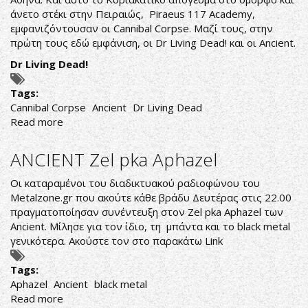
άνετο στέκι στην Πειραιώς, Piraeus 117 Academy,
εμφανιζόντουσαν οι Cannibal Corpse. Μαζί τους, στην
πρώτη τους εδώ εμφάνιση, οι Dr Living Dead! και οι Ancient.
Dr Living Dead!
Tags:
Cannibal Corpse
Ancient
Dr Living Dead
Read more
about
CANNIBAL
CORPSE
ANCIENT Zel pka Aphazel
LIVE
Piraeus
Οι καταραμένοι του διαδικτυακού ραδιοφώνου του
117
Metalzone.gr που ακούτε κάθε βράδυ Δευτέρας στις 22.00
Academy
πραγματοποίησαν συνέντευξη στον Zel pka Aphazel των
Ancient. Μίλησε για τον ίδιο, τη μπάντα και το black metal
γενικότερα. Ακούστε τον στο παρακάτω Link
Tags:
Aphazel
Ancient
black metal
Read more
about