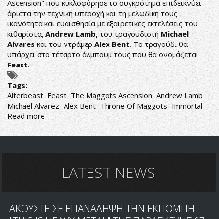
Ascension" που κυκλοφόρησε το συγκρότημα επιδεικνύει
άριστα την τεχνική υπεροχή και τη μελωδική τους
ικανότητα και ευαισθησία με εξαιρετικές εκτελέσεις του
κιθαρίστα,
Andrew Lamb,
του τραγουδιστή
Michael
Alvares
και του ντράμερ
Alex Bent.
Το τραγούδι θα
υπάρχει στο τέταρτο άλμπουμ τους που θα ονομάζεται
Feast
.
Tags:
Alterbeast
Feast
The Maggots Ascension
Andrew Lamb
Michael Alvarez
Alex Bent
Throne Of Maggots
Immortal
Read more
about
ALTERBEAST:
ΝΕΟ
ΤΡΑΓΟΥΔΙ
ΜΕ
ΤΙΤΛΟ
LATEST NEWS
"THE
MAGGOTS
ASCENSION"
ΑΚΟΥΣΤΕ ΣΕ ΕΠΑΝΑΛΗΨΗ ΤΗΝ ΕΚΠΟΜΠΗ