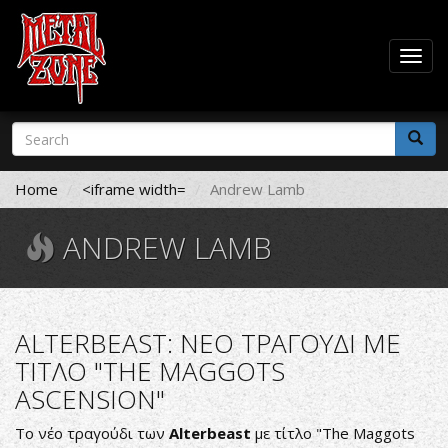
Togg
navig
Skip
Search
to
form
main
Search
content
Home
<iframe width=
Andrew Lamb
ANDREW LAMB
ALTERBEAST: ΝΕΟ ΤΡΑΓΟΥΔΙ ΜΕ
ΤΙΤΛΟ "THE MAGGOTS
ASCENSION"
Το νέο τραγούδι των
Alterbeast
με τίτλο "The Maggots