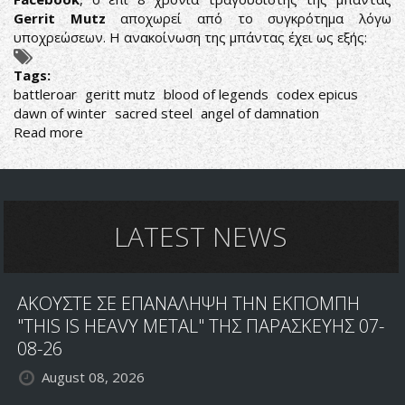
Gerrit Mutz
αποχωρεί από το συγκρότημα λόγω
υποχρεώσεων. Η ανακοίνωση της μπάντας έχει ως εξής:
Tags:
battleroar
geritt mutz
blood of legends
codex epicus
dawn of winter
sacred steel
angel of damnation
Read more
about
BATTLEROAR:
ΑΝΑΚΟΙΝΩΣΑΝ
ΤΗΝ
ΑΠΟΧΩΡΗΣΗ
ΤΟΥ
LATEST NEWS
GERITT
MUTZ
ΑΚΟΥΣΤΕ ΣΕ ΕΠΑΝΑΛΗΨΗ ΤΗΝ ΕΚΠΟΜΠΗ
"THIS IS HEAVY METAL" ΤΗΣ ΠΑΡΑΣΚΕΥΗΣ 07-
08-26
August 08, 2026