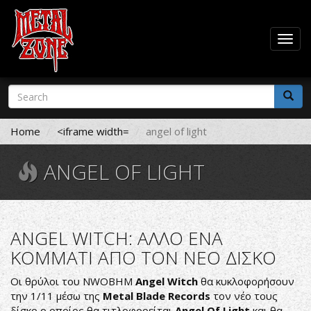
Togg
navig
Skip
Search
to
form
main
Search
content
Home
<iframe width=
angel of light
ANGEL OF LIGHT
ANGEL WITCH: ΑΛΛΟ ΕΝΑ
ΚΟΜΜΑΤΙ ΑΠΟ ΤΟΝ ΝΕΟ ΔΙΣΚΟ
Οι θρύλοι του NWOBHM
Angel Witch
θα κυκλοφορήσουν
την 1/11 μέσω της
Metal Blade Records
τον νέο τους
δίσκο ο οποίος θα τιτλοφορείται
Angel Of Light
και θα