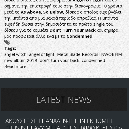
σημάνει την επιστροφή τους στην δισκογραφία 10 χρόνια
μετά το
As Above, So Below
, δίσκος ο οποίος είχε βγάλει
την μπάντα από μια μακρά περίοδο απραξίας. Η μπάντα
είχε ήδη δώσει στην δημοσιότητα το πρώτο single του
δίσκου για το κομμάτι
Don’t Turn Your Back
και σήμερα
μας προσφέρει άλλο ένα με το
Condemned
.
Tags:
angel witch
angel of light
Metal Blade Records
NWOBHM
new album 2019
don't turn your back
condemned
Read more
about
ANGEL
WITCH:
ΑΛΛΟ
ΕΝΑ
ΚΟΜΜΑΤΙ
LATEST NEWS
ΑΠΟ
ΤΟΝ
ΝΕΟ
ΑΚΟΥΣΤΕ ΣΕ ΕΠΑΝΑΛΗΨΗ ΤΗΝ ΕΚΠΟΜΠΗ
ΔΙΣΚΟ
"THIS IS HEAVY METAL" ΤΗΣ ΠΑΡΑΣΚΕΥΗΣ 07-