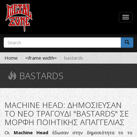
Togg
navig
Skip
Search
to
form
main
Search
content
Home
<iframe width=
bastards
BASTARDS
MACHINE HEAD: ΔΗΜΟΣΙΕΥΣΑΝ
ΤΟ ΝΕΟ ΤΡΑΓΟΥΔΙ "BASTARDS" ΣΕ
ΜΟΡΦΗ ΠΟΙΗΤΙΚΗΣ ΑΠΑΓΓΕΛΙΑΣ
Οι
Machine Head
έδωσαν στην δημοσιότητα το το