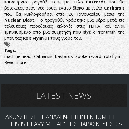
καινούργιο τραγούδι τους με τίτλο
Bastards
που θα
βρίσκεται στον νέο τους, ένατο δίσκο με τίτλο
Catharsis
που θα κυκλοφορήσει στις 26 Ιανουαρίου μέσω της
Nuclear Blast
. Το τραγούδι γράφτηκε μια μέρα μετά τις
τελευταίες προεδρικές εκλογές στις Η.Π.Α. και είναι
εμπνευσμένο απο μια συζήτηση που είχε ο frontman της
μπάντας
Rob Flynn
με τους γιούς του.
Tags:
machine head
Catharsis
bastards
spoken word
rob flynn
Read more
about
MACHINE
HEAD:
ΔΗΜΟΣΙΕΥΣΑΝ
ΤΟ
ΝΕΟ
LATEST NEWS
ΤΡΑΓΟΥΔΙ
"BASTARDS"
ΣΕ
ΑΚΟΥΣΤΕ ΣΕ ΕΠΑΝΑΛΗΨΗ ΤΗΝ ΕΚΠΟΜΠΗ
ΜΟΡΦΗ
ΠΟΙΗΤΙΚΗΣ
"THIS IS HEAVY METAL" ΤΗΣ ΠΑΡΑΣΚΕΥΗΣ 07-
ΑΠΑΓΓΕΛΙΑΣ