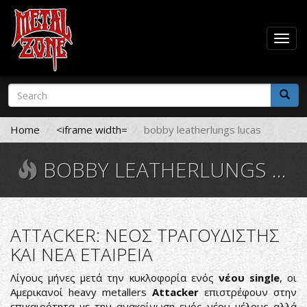
Togg
navig
Skip
Search
to
form
main
Search
content
Home
<iframe width=
bobby leatherlungs lucas
BOBBY LEATHERLUNGS LUCAS
ATTACKER: ΝΕΟΣ ΤΡΑΓΟΥΔΙΣΤΗΣ
ΚΑΙ ΝΕΑ ΕΤΑΙΡΕΙΑ
Λίγους μήνες μετά την κυκλοφορία ενός
νέου single
, οι
Αμερικανοί heavy metallers
Attacker
επιστρέφουν στην
επικαιρότητα με την ανακοίνωση ενός νέου μέλους αλλά