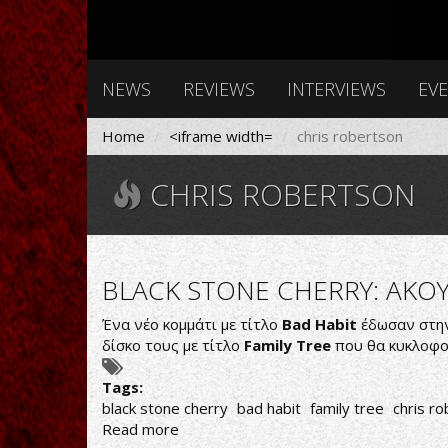
NEWS
REVIEWS
INTERVIEWS
EV
Home
<iframe width=
chris robertson
CHRIS ROBERTSON
BLACK STONE CHERRY: ΑΚΟ
Ένα νέο κομμάτι με τίτλο
Bad Habit
έδωσαν στην
δίσκο τους με τίτλο
Family Tree
που θα κυκλοφο
Tags:
black stone cherry
bad habit
family tree
chris r
Read more
about