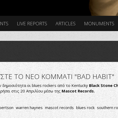
ENTS
LIVE REPORTS
ARTICLES
MONUMENTS
ΥΣΤΕ ΤΟ ΝΕΟ ΚΟΜΜΑΤΙ "BAD HABIT"
 δημοσιότητα οι blues rockers από το Kentucky
Black Stone C
ρήσει στις 20 Απριλίου μέσω της
Mascot Records.
obertson
warren haynes
mascot records
blues rock
southern r