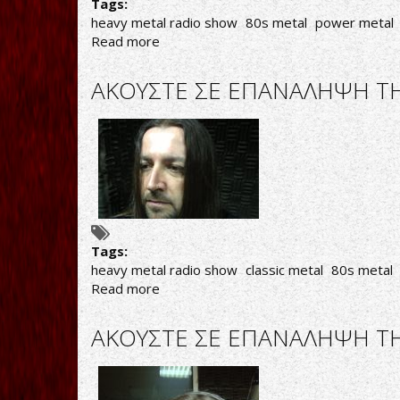
ΤΡΙΤΗΣ
Tags:
02/04/19
heavy metal radio show
80s metal
power metal
Read more
about
AΚΟΥΣΤΕ
ΣΕ
AΚΟΥΣΤΕ ΣΕ ΕΠΑΝΑΛΗΨΗ ΤΗ
ΕΠΑΝΑΛΗΨΗ
ΤΗΝ
ΕΚΠΟΜΠΗ
"THIS
IS
HEAVY
METAL"
ΤΗΣ
ΠΑΡΑΣΚΕΥΗΣ
Tags:
29/03/19
heavy metal radio show
classic metal
80s metal
Read more
about
AΚΟΥΣΤΕ
ΣΕ
AΚΟΥΣΤΕ ΣΕ ΕΠΑΝΑΛΗΨΗ ΤΗΝ
ΕΠΑΝΑΛΗΨΗ
ΤΗΝ
ΕΚΠΟΜΠΗ