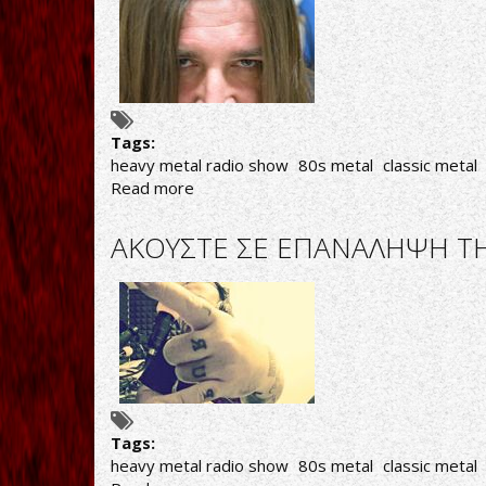
ΕΚΠΟΜΠΗ
"THIS
IS
HEAVY
METAL"
ΤΗΣ
ΤΡΙΤΗΣ
Tags:
19/04/19
heavy metal radio show
80s metal
classic metal
Read more
about
AΚΟΥΣΤΕ
ΣΕ
AΚΟΥΣΤΕ ΣΕ ΕΠΑΝΑΛΗΨΗ ΤΗ
ΕΠΑΝΑΛΗΨΗ
ΤΗΝ
ΕΚΠΟΜΠΗ
"THIS
IS
HEAVY
METAL"
ΤΗΣ
ΤΡΙΤΗΣ
Tags:
16/04/19
heavy metal radio show
80s metal
classic metal