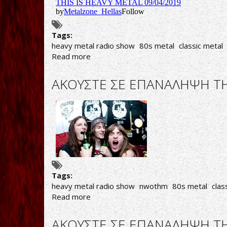
Tags:
heavy metal radio show
80s metal
classic metal
Read more
about
AΚΟΥΣΤΕ
ΣΕ
AΚΟΥΣΤΕ ΣΕ ΕΠΑΝΑΛΗΨΗ ΤΗ
ΕΠΑΝΑΛΗΨΗ
ΤΗΝ
ΕΚΠΟΜΠΗ
"THIS
IS
HEAVY
METAL"
ΤΗΣ
ΠΑΡΑΣΚΕΥΗΣ
Tags:
09/04/19
heavy metal radio show
nwothm
80s metal
clas
Read more
about
AΚΟΥΣΤΕ
ΣΕ
AΚΟΥΣΤΕ ΣΕ ΕΠΑΝΑΛΗΨΗ ΤΗΝ