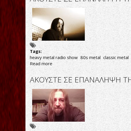
ΕΠΑΝΑΛΗΨΗ
ΤΗΝ
ΕΚΠΟΜΠΗ
"THIS
IS
HEAVY
METAL"
ΤΗΣ
ΠΑΡΑΣΚΕΥΗΣ
Tags:
05/04/19
heavy metal radio show
80s metal
classic metal
Read more
about
AΚΟΥΣΤΕ
ΣΕ
AΚΟΥΣΤΕ ΣΕ ΕΠΑΝΑΛΗΨΗ ΤΗ
ΕΠΑΝΑΛΗΨΗ
ΤΗΝ
ΕΚΠΟΜΠΗ
"THIS
IS
HEAVY
METAL"
ΤΗΣ