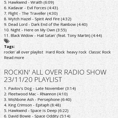
5. Hawkwind - Wraith (6:09)
6. Kadavar - Evil Forces (4:43)
7. Flight - The Traveller (4:30)
8. Wytch Hazel - Spirit And Fire (4:32)
9. Dead Lord - Dark End of the Rainbow (4:40)
10. Night - Here on My Own (3:55)
11. Black Widow - Hail Satan' (feat. Tony Martin) (4:44)
Tags:
rockin' all over playlist
Hard Rock
heavy rock
Classic Rock
Read more
about
ROCKIN'
ALL
ROCKIN' ALL OVER RADIO SHOW
OVER
23/11/20 PLAYLIST
RADIO
SHOW
1. Pavlov's Dog - Late November (3:14)
7/12/20
2. Fleetwood Mac - Rhiannon (4:10)
PLAYLIST
3. Wishbone Ash - Persephone (6:40)
4. King Crimson - Epitaph (8:48)
5. Hawkwind - Space Is Deep (6:22)
6. David Bowie - Space Oddity (5:14)