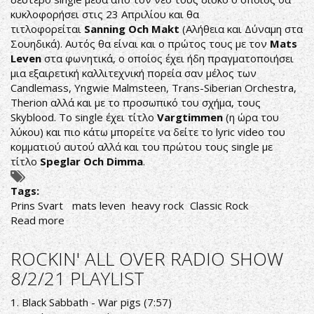
κυκλοφορήσει στις 23 Απριλίου και θα
τιτλοφορείται
Sanning Och Makt
(Αλήθεια και Δύναμη στα
Σουηδικά). Αυτός θα είναι και ο πρώτος τους με τον
Mats
Leven
στα φωνητικά, ο οποίος έχει ήδη πραγματοποιήσει
μια εξαιρετική καλλιτεχνική πορεία σαν μέλος των
Candlemass, Yngwie Malmsteen, Trans-Siberian Orchestra,
Therion αλλά και με το προσωπικό του σχήμα, τους
Skyblood. To single έχει τίτλο
Vargtimmen
(η ώρα του
λύκου) και πιο κάτω μπορείτε να δείτε το lyric video του
κομματιού αυτού αλλά και του πρώτου τους single με
τίτλο
Speglar Och Dimma
.
Tags:
Prins Svart ‎
mats leven
heavy rock
Classic Rock
Read more
about
PRINS
SVART:
ROCKIN' ALL OVER RADIO SHOW
ΔΕΥΤΕΡΟ
8/2/21 PLAYLIST
SINGLE
ΜΕΣΑ
1. Black Sabbath - War pigs (7:57)
ΑΠΟ