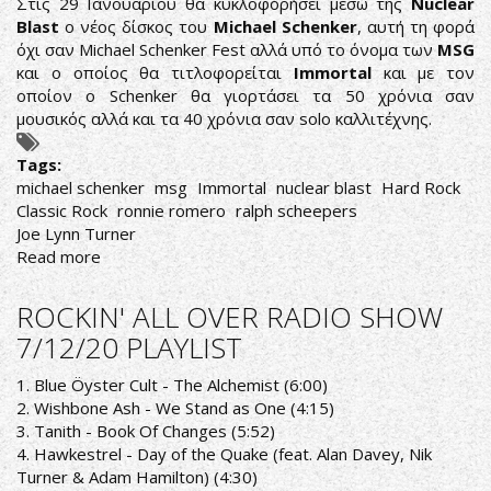
Στις 29 Ιανουαρίου θα κυκλοφορήσει μέσω της
Nuclear
21/12/20
Blast
ο νέος δίσκος του
Michael Schenker
, αυτή τη φορά
PLAYLIST
όχι σαν Michael Schenker Fest αλλά υπό το όνομα των
MSG
και ο οποίος θα τιτλοφορείται
Immortal
και με τον
οποίον ο Schenker θα γιορτάσει τα 50 χρόνια σαν
μουσικός αλλά και τα 40 χρόνια σαν solo καλλιτέχνης.
Tags:
michael schenker
msg
Immortal
nuclear blast
Hard Rock
Classic Rock
ronnie romero
ralph scheepers
Joe Lynn Turner
Read more
about
MICHAEL
SCHENKER:
ROCKIN' ALL OVER RADIO SHOW
ΕΠΙΣΤΡΕΦΕΙ
7/12/20 PLAYLIST
ΤΟΝ
ΓΕΝΑΡΗ
1. Blue Öyster Cult - The Alchemist (6:00)
ΜΕ
2. Wishbone Ash - We Stand as One (4:15)
ΤΟΥΣ
3. Tanith - Book Of Changes (5:52)
MSG
4. Hawkestrel - Day of the Quake (feat. Alan Davey, Nik
Turner & Adam Hamilton) (4:30)