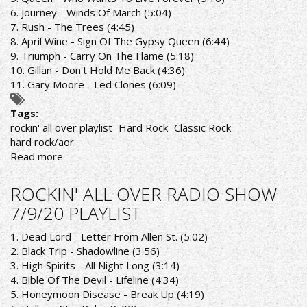
6. Journey - Winds Of March (5:04)
7. Rush - The Trees (4:45)
8. April Wine - Sign Of The Gypsy Queen (6:44)
9. Triumph - Carry On The Flame (5:18)
10. Gillan - Don't Hold Me Back (4:36)
11. Gary Moore - Led Clones (6:09)
Tags:
rockin' all over playlist
Hard Rock
Classic Rock
hard rock/aor
Read more
about
ROCKIN'
ALL
ROCKIN' ALL OVER RADIO SHOW
OVER
7/9/20 PLAYLIST
RADIO
SHOW
1. Dead Lord - Letter From Allen St. (5:02)
12/910/20
2. Black Trip - Shadowline (3:56)
PLAYLIST
3. High Spirits - All Night Long (3:14)
4. Bible Of The Devil - Lifeline (4:34)
5. Honeymoon Disease - Break Up (4:19)