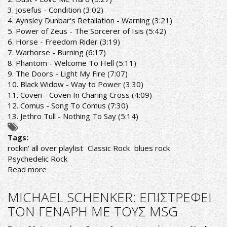
PLAYLIST
3. Josefus - Condition (3:02)
4. Aynsley Dunbar's Retaliation - Warning (3:21)
5. Power of Zeus - The Sorcerer of Isis (5:42)
6. Horse - Freedom Rider (3:19)
7. Warhorse - Burning (6:17)
8. Phantom - Welcome To Hell (5:11)
9. The Doors - Light My Fire (7:07)
10. Black Widow - Way to Power (3:30)
11. Coven - Coven In Charing Cross (4:09)
12. Comus - Song To Comus (7:30)
13. Jethro Tull - Nothing To Say (5:14)
Tags:
rockin' all over playlist
Classic Rock
blues rock
Psychedelic Rock
Read more
about
ROCKIN'
ALL
MICHAEL SCHENKER: ΕΠΙΣΤΡΕΦΕΙ
OVER
ΤΟΝ ΓΕΝΑΡΗ ΜΕ ΤΟΥΣ MSG
RADIO
SHOW