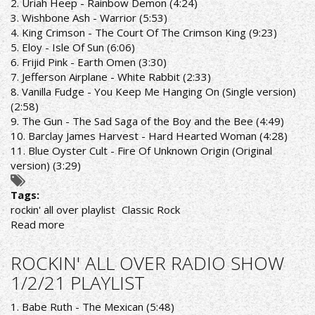
2. Uriah Heep - Rainbow Demon (4:24)
ΤΟΝ
3. Wishbone Ash - Warrior (5:53)
ΝΕΟ
4. King Crimson - The Court Of The Crimson King (9:23)
ΔΙΣΚΟ
5. Eloy - Isle Of Sun (6:06)
6. Frijid Pink - Earth Omen (3:30)
7. Jefferson Airplane - White Rabbit (2:33)
8. Vanilla Fudge - You Keep Me Hanging On (Single version)
(2:58)
9. The Gun - The Sad Saga of the Boy and the Bee (4:49)
10. Barclay James Harvest - Hard Hearted Woman (4:28)
11. Blue Oyster Cult - Fire Of Unknown Origin (Original
version) (3:29)
Tags:
rockin' all over playlist
Classic Rock
Read more
about
ROCKIN'
ALL
ROCKIN' ALL OVER RADIO SHOW
OVER
1/2/21 PLAYLIST
RADIO
SHOW
1. Babe Ruth - The Mexican (5:48)
8/2/21