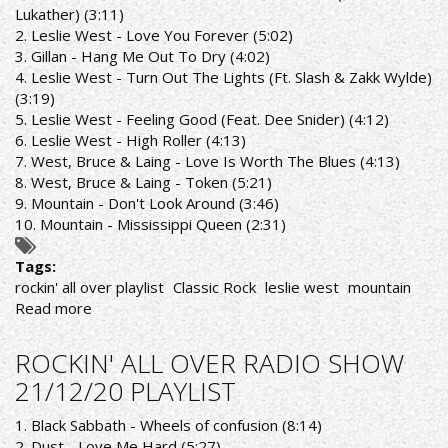
1/2/21
Lukather) (3:11)
PLAYLIST
2. Leslie West - Love You Forever (5:02)
3. Gillan - Hang Me Out To Dry (4:02)
4. Leslie West - Turn Out The Lights (Ft. Slash & Zakk Wylde)
(3:19)
5. Leslie West - Feeling Good (Feat. Dee Snider) (4:12)
6. Leslie West - High Roller (4:13)
7. West, Bruce & Laing - Love Is Worth The Blues (4:13)
8. West, Bruce & Laing - Token (5:21)
9. Mountain - Don't Look Around (3:46)
10. Mountain - Mississippi Queen (2:31)
Tags:
rockin' all over playlist
Classic Rock
leslie west
mountain
Read more
about
ROCKIN'
ALL
ROCKIN' ALL OVER RADIO SHOW
OVER
21/12/20 PLAYLIST
RADIO
SHOW
1. Black Sabbath - Wheels of confusion (8:14)
28/12/20
2. Dust - Love Me Hard (5:27)