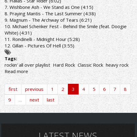
6. Hallas - Star Rider (6:02)
7. Wishbone Ash - We Stand as One (4:15)
8. Praying Mantis - The Last Summer (4:38)
9. Magnum - The Archway of Tears (6:21)
10. Michael Schenker Fest - Behind the Smile (feat. Doogie
White) (4:31)
11. Rondinelli - Midnight Hour (5:28)
12. Gillan - Pictures Of Hell (3:55)
Tags:
rockin' all over playlist
Hard Rock
Classic Rock
heavy rock
Read more
about
ROCKIN'
ALL
first
previous
1
2
3
4
5
6
7
8
OVER
RADIO
9
…
next
last
SHOW
7/9/20
PLAYLIST
LATEST NEWS