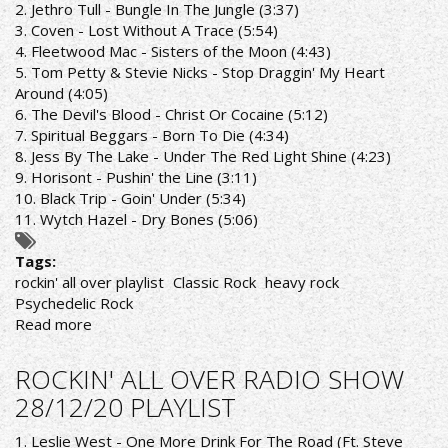
2. Jethro Tull - Bungle In The Jungle (3:37)
PLAYLIST
3. Coven - Lost Without A Trace (5:54)
4. Fleetwood Mac - Sisters of the Moon (4:43)
5. Tom Petty & Stevie Nicks - Stop Draggin' My Heart
Around (4:05)
6. The Devil's Blood - Christ Or Cocaine (5:12)
7. Spiritual Beggars - Born To Die (4:34)
8. Jess By The Lake - Under The Red Light Shine (4:23)
9. Horisont - Pushin' the Line (3:11)
10. Black Trip - Goin' Under (5:34)
11. Wytch Hazel - Dry Bones (5:06)
Tags:
rockin' all over playlist
Classic Rock
heavy rock
Psychedelic Rock
Read more
about
ROCKIN'
ALL
ROCKIN' ALL OVER RADIO SHOW
OVER
28/12/20 PLAYLIST
RADIO
SHOW
1. Leslie West - One More Drink For The Road (Ft. Steve