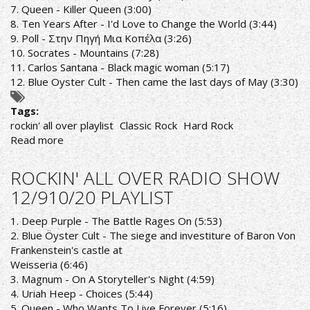
7. Queen - Killer Queen (3:00)
8. Ten Years After - I'd Love to Change the World (3:44)
9. Poll - Στην Πηγή Μια Κοπέλα (3:26)
10. Socrates - Mountains (7:28)
11. Carlos Santana - Black magic woman (5:17)
12. Blue Oyster Cult - Then came the last days of May (3:30)
Tags:
rockin' all over playlist
Classic Rock
Hard Rock
Read more
about
ROCKIN'
ALL
ROCKIN' ALL OVER RADIO SHOW
OVER
12/910/20 PLAYLIST
RADIO
SHOW
1. Deep Purple - The Battle Rages On (5:53)
23/11/20
2. Blue Öyster Cult - The siege and investiture of Baron Von
PLAYLIST
Frankenstein's castle at
Weisseria (6:46)
3. Magnum - On A Storyteller's Night (4:59)
4. Uriah Heep - Choices (5:44)
5. Queen - Who Wants To Live Forever (5:16)