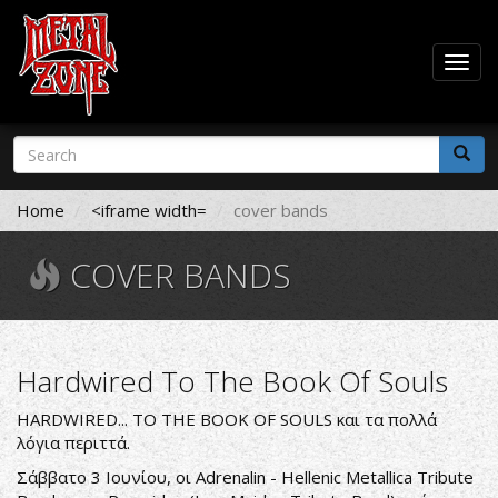
Togg
navig
Skip
Search
to
form
main
Search
content
Home
<iframe width=
cover bands
COVER BANDS
Hardwired To The Book Of Souls
HARDWIRED... TO THE BOOK OF SOULS και τα πολλά
λόγια περιττά.
Σάββατο 3 Ιουνίου, οι
Adrenalin - Hellenic Metallica Tribute