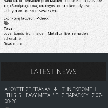
Band
και οι
Remaiden (Iron Maiden Tribute Band)
ενώνουν
τις «δυνάμεις» τους και έρχονται στο
Remedy Live
Club
για να το...ΚΑΤΕΔΑΦΙΣΟΥΝ!
Εκρηκτική διάθεση: ✔check
Tags:
cover bands
iron maiden
Metallica
live
remaiden
adrenaline
Read more
about
Hardwired
To
The
Book
Of
LATEST NEWS
Souls
ΑΚΟΥΣΤΕ ΣΕ ΕΠΑΝΑΛΗΨΗ ΤΗΝ ΕΚΠΟΜΠΗ
"THIS IS HEAVY METAL" ΤΗΣ ΠΑΡΑΣΚΕΥΗΣ 07-
08-26