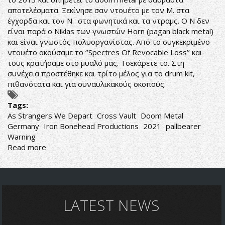
αποτελέσματα. Ξεκίνησε σαν ντουέτο με τον M. στα
έγχορδα και τον N. στα φωνητικά και τα ντραμς. Ο N δεν
είναι παρά ο Niklas των γνωστών Horn (pagan black metal)
και είναι γνωστός πολυοργανίστας. Από το συγκεκριμένο
ντουέτο ακούσαμε το ‘’Spectres Of Revocable Loss’’ και
τους κρατήσαμε στο μυαλό μας. Τσεκάρετε το. Στη
συνέχεια προστέθηκε και τρίτο μέλος για το drum kit,
πιθανότατα και για συναυλικακούς σκοπούς.
Tags:
As Strangers We Depart
Cross Vault
Doom Metal
Germany
Iron Bonehead Productions
2021
pallbearer
Warning
Read more
about
Cross
Vault-
As
Strangers
We
LATEST NEWS
Depart