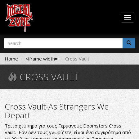
Togg
navig
Skip
Search
to
form
main
Search
content
Home
<iframe width=
Cross Vault
CROSS VAULT
Cross Vault-As Strangers We
Depart
Τρίτο χτύπημα για τους Γερμανούς Doomsters Cross
Vault. Εάν δεν τους γνωρίζετε, είναι ένα συγκρότημα από
το 2013 και υπηρετεί το doom metal με θαυμαστά